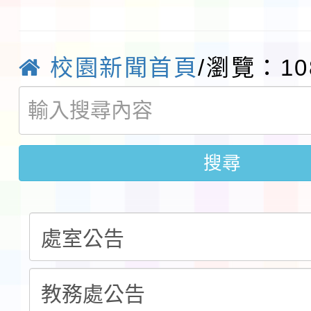
程安排一案
「桃園市補助參觀特色
展演活動實施計畫」11
社團法人中華民國畫廊
校園新聞首頁
/瀏覽：10
請一案
026 ART TAIPEI
本校115學年度第1學
會」之「藝術教育日」
第2次招考代課鐘點教
115 年度兒童課後照顧
搜尋
告(採1次公告分次招考)
0 小時業訓練課程
轉知本市體育總會划船
「115年桃園市運動會
「114-115年度COVI
錦標賽」海洋艇及SUP
計畫」公費接種對象擴
115學年度迎新活動暨
域)，申請變更地點
會活動流程表