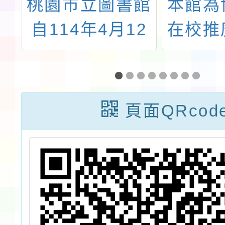
委
桃園市立圖書館
本館為
稱
自114年4月12
在校推
紀
日至114年4月
學知識
施
27日止，辧理
「11
告
「文學長河 古
十字、
頁面QRcod
住
今經典賞析」首
空與生
放
波講座
活動，
問
簡章1
儀
協助刊