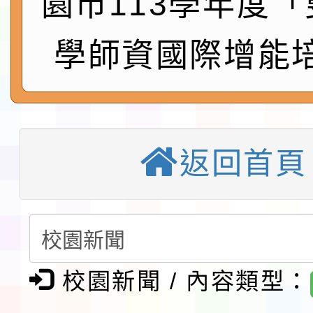
園市113學年度
會」之「藝術教育日」
第2次招考代課鐘點教
115 年度兒童課後照顧
學師資國際增能
告(採1次公告分次招考)
0 小時業訓練課程
轉知本市體育總會划船
「115年桃園市運動會
「114-115年度COVI
錦標賽」海洋艇及SUP
計畫」公費接種對象擴
115學年度迎新活動暨
返回首頁
域)，申請變更地點
會活動流程表
本校115學年度第1學
第3次招考代課鐘點教
檢送「桃園市115學年
告(不再辦理後續甄選)
賽實施要點」1份
校園新聞 / 內容類型：
本市「115學年度學生