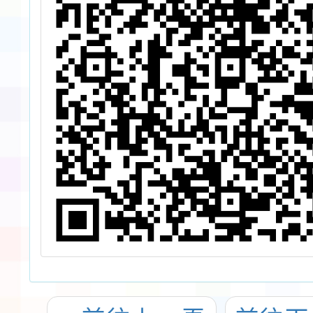
訊息
核
頁，
歲
強
，