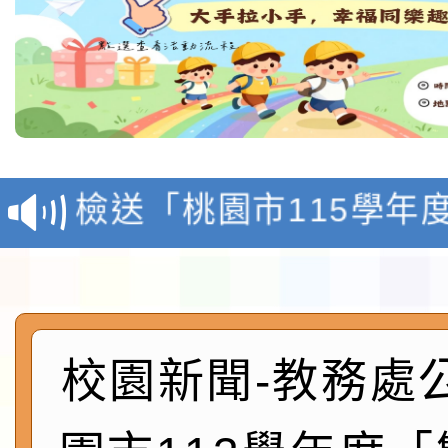
本校115學年度第1學
第3次招考代課鐘點教
檢送「桃園市115學年
告(不再辦理後續甄選)
賽實施要點」1份
本市「115學年度學生
程安排一案
「桃園市補助參觀特色
展演活動實施計畫」11
校園新聞-教務處
社團法人中華民國畫廊
請一案
026 ART TAIPEI
本校115學年度第1學