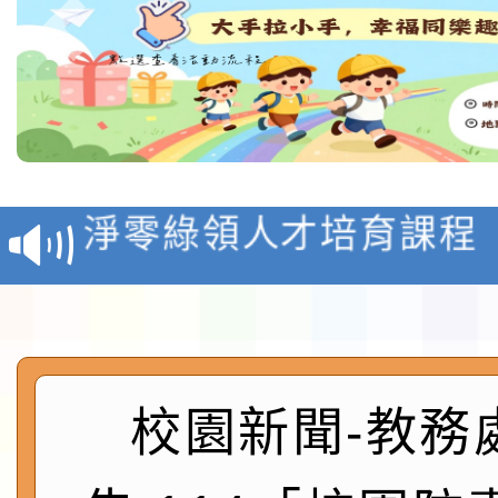
教育部校安中心白海豚
報
淨零綠領人才培育課程
檢送桃園市115學年度
及師生本土語及新住民
115年食農教育專業人
實施要點各1份
程
函轉國家通訊傳播委員會
校園新聞-教務
鎮韌性（防空）演習－
「115年金融知識線上