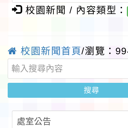
及師生本土語及新住民
115年食農教育專業人
校園新聞 / 內容類型：
實施要點各1份
程
函轉國家通訊傳播委員會
鎮韌性（防空）演習－
「115年金融知識線上
校園新聞首頁
/瀏覽：99
速演練執行計畫」
法」
本校115學年度第1學
第3次招考代課鐘點教
檢送「桃園市115學年
告(不再辦理後續甄選)
賽實施要點」1份
本市「115學年度學生
搜尋
程安排一案
「桃園市補助參觀特色
展演活動實施計畫」11