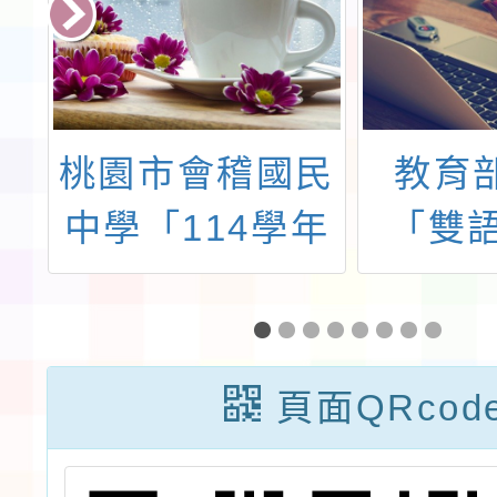
外
桃園市會稽國民
教育部
學
中學「114學年
「雙
度(上)心發明社
畫」國
招生簡章」
實施計
頁面QRcod