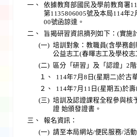
一、
依據教育部國民及學前教育署11
第1135806005號及本局114年
00號函諒達。
二、
旨揭研習資訊摘列如下：(實施計
(一)
培訓對象：教職員(含學務創
公益志工(春暉志工及學校志
(二)
區分「研習」及「認證」2
１、
114年7月8日(星期二)於
２、
114年7月11日(星期五)
(三)
培訓及認證課程全程參與核
證 始頒發證書。
三、
報名資訊：
(一)
請至本局網站/便民服務/活