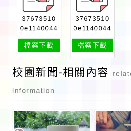
37673510
37673510
0e1140044
0e1140044
758print
758attach
檔案下載
檔案下載
1
校園新聞-相關內容
rela
information