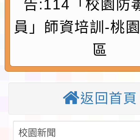
告:114「校園防
速演練執行計畫」
法」
本校115學年度第1學
員」師資培訓-桃
第3次招考代課鐘點教
檢送「桃園市115學年
區
告(不再辦理後續甄選)
賽實施要點」1份
本市「115學年度學生
程安排一案
「桃園市補助參觀特色
展演活動實施計畫」11
教育部校安中心白海豚
返回首頁
請一案
報
淨零綠領人才培育課程
檢送桃園市115學年度