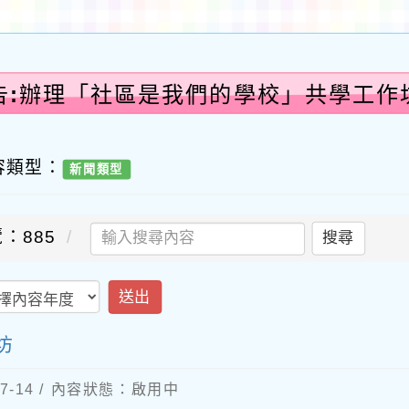
告:辦理「社區是我們的學校」共學工作
國
容類型：
新聞類型
：885
搜尋
送出
坊
7-14 / 內容狀態：啟用中