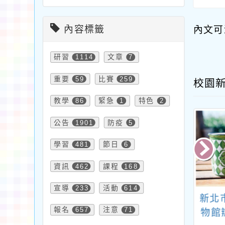
內容標籤
內文可
研習
1114
文章
7
重要
59
比賽
259
校園
教學
86
緊急
1
特色
2
公告
1901
防疫
5
學習
481
節日
6
資訊
462
課程
168
宣導
233
活動
614
智圖超記憶親子
有關本市辦理「114-
新北
報名
657
注意
71
講座」及「2025
2學年度藝術與美感深
物館