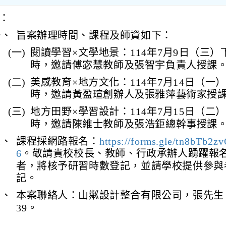
：
一、
旨案辦理時間、課程及師資如下：
(一)
閱讀學習×文學地景：114年7月9日（三）
時，邀請傅宓慧教師及張智宇負責人授課
(二)
美感教育×地方文化：114年7月14日（一）
時，邀請黃盈瑄創辦人及張雅萍藝術家授
(三)
地方田野×學習設計：114年7月15日（二）
時，邀請陳維士教師及張浩鉅總幹事授課
二、
課程採網路報名：
https://forms.gle/tn8bTb2
6
。敬請貴校校長、教師、行政承辦人踴躍報
者，將核予研習時數登記，並請學校提供參與
記。
三、
本案聯絡人：山粼設計整合有限公司，張先生，09
39。