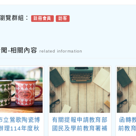
瀏覽群組：
註冊會員
訪客
新聞-相關內容
related information
市立鶯歌陶瓷博
有關提報申請教育部
函轉
辦理114年度秋
國民及學前教育署補
前教育