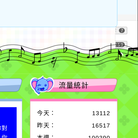
流量統計
今天：
13112
作者：網路小語
昨天：
16517
你對
在實現理想的路途中，
；你
必須排除一切干擾，特
本週：
100390