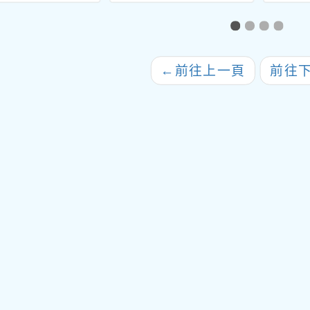
教師研習」活動
助114學年度「創新
雙語政
簡章
教學社群」一案
籍領域
師海
班導
←
前往上一頁
前往
案