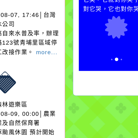
卻不會因一滴清水的存
對它哭，它也對你
-08-07, 17:46│台灣
在而變清澈。
水公司
高自來水普及率，辦理
路123號青埔里區域停
工改接作業。
more...
森林遊樂區
-08-09, 00:00│農業
業及自然保育署
豚颱風休園 預計開始