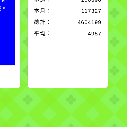
哭。
別是要看清那些美麗的
本月：
117327
誘惑。
總計：
4604199
平均：
4957