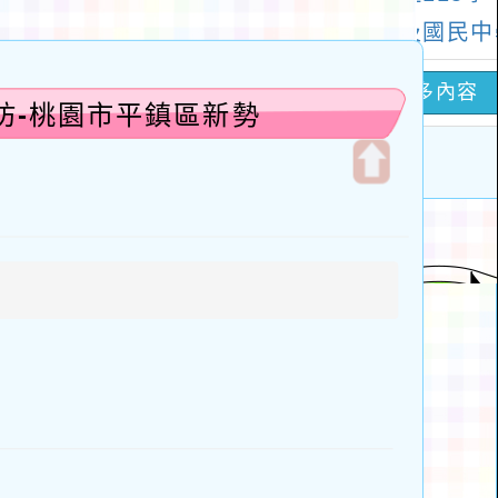
坊-桃園市平鎮區新勢
開
啟
上
方
區
塊