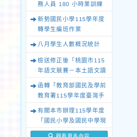
務人員 180 小時業訓練
課程
新勢國民小學115學年度
轉學生編班作業
八月學生人數概況統計
檢送修正後「桃園市115
年語文競賽－本土語文讀
者劇場競賽實施計畫」1
函轉「教育部國民及學前
份，請查照。
教育署115學年度臺灣手
語教師及教學支援工作人
有關本市辦理115學年度
員第1次增能暨回訓研習
「國民小學及國民中學現
實施計畫」1份，請貴校
職教師完成臺灣台語/客
惠予轉知並鼓勵所屬教師
觀看更多內容