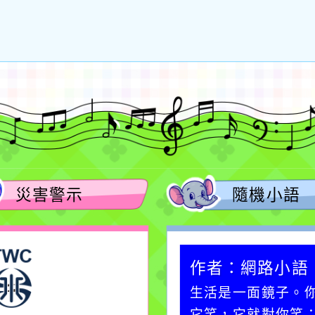
災害警示
隨機小語
作者：網路小語
作者：網路小語
一杯清水因滴入一滴污
生活是一面鏡子。
水而變污濁，一杯污水
它笑，它就對你笑