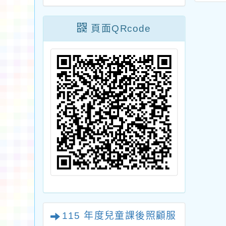
-心智圖超記憶學
耕計畫」申請說明會
季「
營」招生簡章
一案，請踴躍參加，
頁面QRcode
請查照。
115 年度兒童課後照顧服