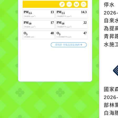
停水
2026
自來
為提
青昇
水施
國家
2026
部林
白海