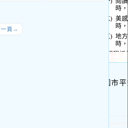
策─115年本國
說王」比賽
育研究
/科目及英語教
年度
外短期進修」隨
領域
師遴選簡章一
下一頁
→
，請查照。