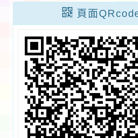
權
(星期一)舉辦
件期限1
頁面QRcod
，
2025 OPEN
月31
於
HOUSE 開放參
年11
每
觀「透視風雲
0
掌握未來-氣象
0
遙測新視界特
展」
6年
將