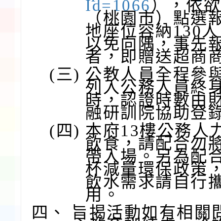
Id=1066
），依
（桃園市）點選
地座位容納130
以免向隅，事先
者，即贈送超商商
(三)
公教人員全程參
列入公務人員終
時，認證時數由
融研訓院協助登
(四)
本府13樓公務人
飲食，請配合勿
帶入場。另為配
杯減量環保政策
飲水需求請自行
用。
四、
旨揭活動如有相關