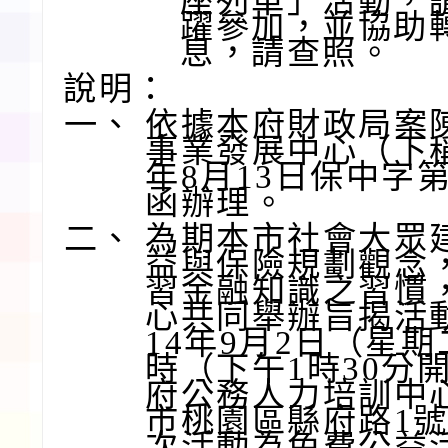
座列車」活動，
躍參加，並協助
息，請查照。
說明：
一、
依據本府財政局案
事業發展中心（下稱
年8月13日保中字第1
函辦理。
二、
為期本市社會大眾
益與保險規劃觀念
習金融知識之習慣
心共同舉辦旨揭活
14年9月2日（星期
時（下午1時30分
府公務人力培訓中
市桃園區縣府路1號
次活動為免費公益