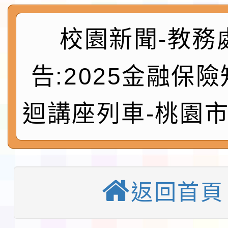
及師生本土語及新住民
115年食農教育專業人
實施要點各1份
程
函轉國家通訊傳播委員會
校園新聞-教務
鎮韌性（防空）演習－
「115年金融知識線上
告:2025金融保
速演練執行計畫」
法」
本校115學年度第1學
迴講座列車-桃園
第3次招考代課鐘點教
檢送「桃園市115學年
告(不再辦理後續甄選)
賽實施要點」1份
本市「115學年度學生
程安排一案
「桃園市補助參觀特色
返回首頁
展演活動實施計畫」11
教育部校安中心白海豚