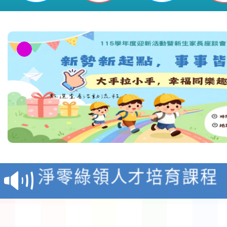
教育部校安中心白海豚
報
淨零綠領人才培育課程
檢送桃園市115學年度