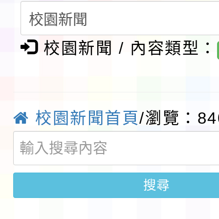
請一案
報
淨零綠領人才培育課程
檢送桃園市115學年度
校園新聞 / 內容類型：
及師生本土語及新住民
115年食農教育專業人
實施要點各1份
程
函轉國家通訊傳播委員會
校園新聞首頁
/瀏覽：84
鎮韌性（防空）演習－
「115年金融知識線上
速演練執行計畫」
法」
本校115學年度第1學
搜尋
第3次招考代課鐘點教
檢送「桃園市115學年