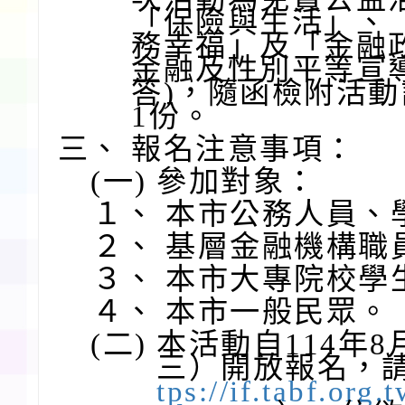
「保險與生活」、
務幸福」及「金融政
金融及性別平等宣
答)，隨函檢附活
1份。
三、
報名注意事項：
(一)
參加對象：
１、
本市公務人員、
２、
基層金融機構職
３、
本市大專院校學
４、
本市一般民眾。
(二)
本活動自114年8
三）開放報名，
tps://if.tabf.org.