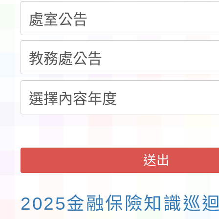
告(不再辦理後續甄選)
賽實施要點」1份
本市「115學年度學生
程安排一案
「桃園市補助參觀特色
展演活動實施計畫」11
請一案
送出
2025金融保險知識巡