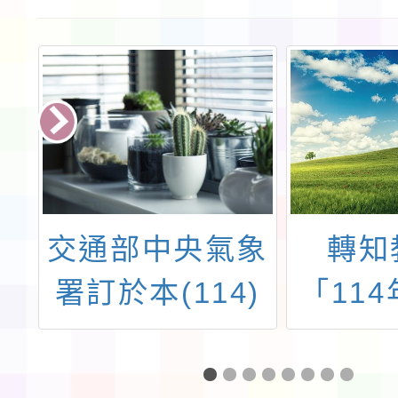
d
交通部中央氣象
轉知
署訂於本(114)
「11
s
年7月12日(星期
展本土
規
六)至7月14日
貢獻獎