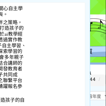
關心自主學
與。
伴之策略，
 打造孩子的
於ai教學經
透過實作教
子自主學習、
探索學習的
本會多年親子
結合講師的
開發教育者
子共同成
之聯繫平台
踴躍報名參
打造孩子的自