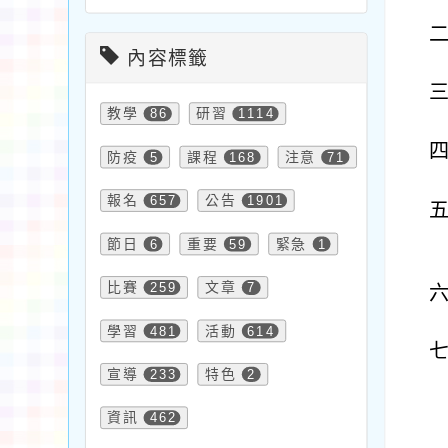
內容標籤
教學
86
研習
1114
防疫
5
課程
168
注意
71
報名
657
公告
1901
節日
6
重要
59
緊急
1
比賽
259
文章
7
學習
481
活動
614
宣導
233
特色
2
資訊
462