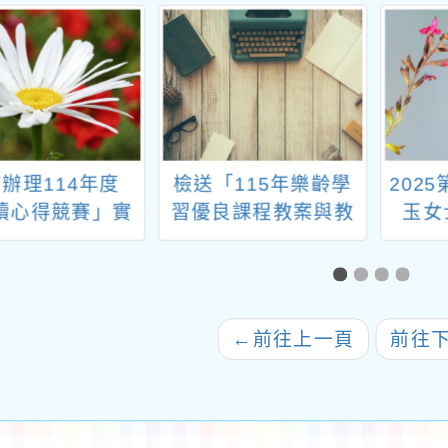
辦理114年度
檢送「115年樂齡學
202
讀心得競賽」實
習優良課程教案與教
玉女
施計畫
材評選實施計畫」1
份，請貴中心踴躍參
與，請查照。
←
前往上一頁
前往