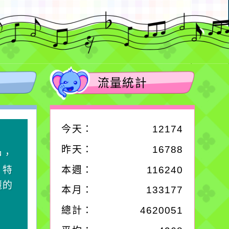
流量統計
今天：
12174
作者：網路小語
昨天：
16788
中，
一杯清水因滴入一滴污
，特
水而變污濁，一杯污水
本週：
116240
麗的
卻不會因一滴清水的存
本月：
133177
在而變清澈。
總計：
4620051