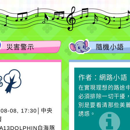
災害警示
隨機小語
作者：網路小語
作者：網路小語
生活是一面鏡子。你對
在實現理想的路途
它笑，它就對你笑；你
必須排除一切干擾
對它哭，它也對你哭。
別是要看清那些美
-08-08, 17:30│中央
誘惑。
署
EA13DOLPHIN白海豚