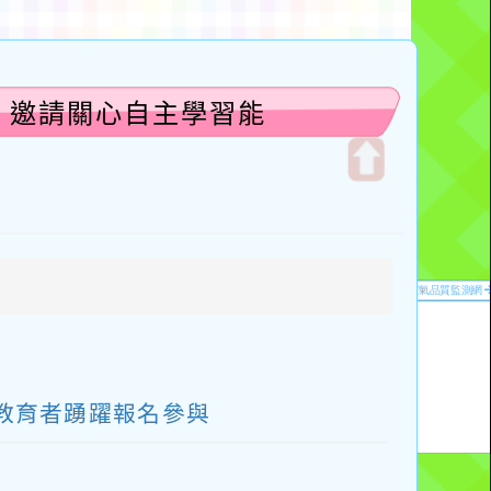
，邀請關心自主學習能
開
啟
上
方
區
塊
教育者踴躍報名參與