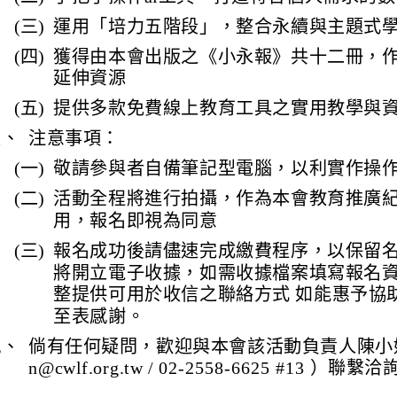
(三)
運用「培力五階段」，整合永續與主題式
(四)
獲得由本會出版之《小永報》共十二冊，
延伸資源
(五)
提供多款免費線上教育工具之實用教學與
八、
注意事項：
(一)
敬請參與者自備筆記型電腦，以利實作操
(二)
活動全程將進行拍攝，作為本會教育推廣
用，報名即視為同意
(三)
報名成功後請儘速完成繳費程序，以保留
將開立電子收據，如需收據檔案填寫報名
整提供可用於收信之聯絡方式 如能惠予協
至表感謝。
九、
倘有任何疑問，歡迎與本會該活動負責人陳小姐（
n@cwlf.org.tw / 02-2558-6625 #13 ）聯繫