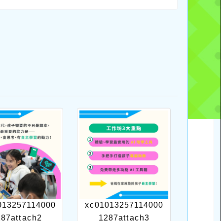
013257114000
xc01013257114000
287attach2
1287attach3