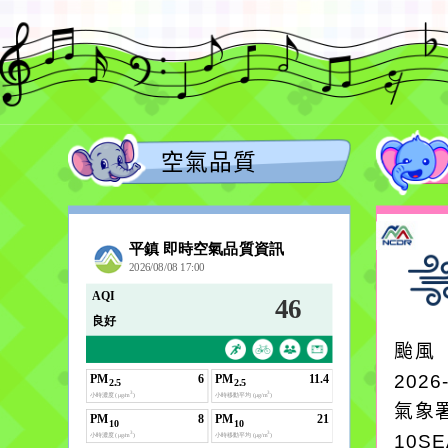
27學分班」招生資訊
一案，請查照。
空氣品質
颱風
2026
氣象
10S