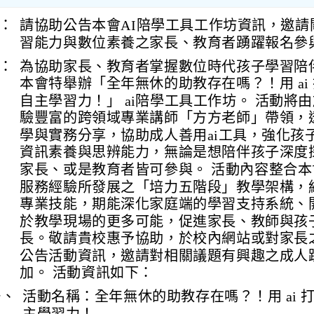
：
請協助公告本會AI陪學工具工作坊資訊，邀請
習能力與數位素養之家長、教育者踴躍報名參
：
為協助家長、教育者掌握數位時代孩子學習陪
本會特舉辦「全年無休的助教存在嗎？！用 ai
自主學習力！」 ai陪學工具工作坊。 活動將由
驗豐富的跨領域專業講師「方方老師」帶領，
學與實務分享，協助成人善用ai工具，強化孩
資訊素養與思辨能力，無論是想陪伴孩子深度
家長、或是教育者皆可參與。 活動內容整合
服務經驗所發展之「培力五階段」教學架構，
專業技能，期能深化家庭端的學習支持系統、
於教學現場的更多可能，促進家長、教師與孩
長。敬請貴校惠予協助，於校內網站或對家長
公告活動資訊，邀請對相關議題有興趣之成人
加。 活動資訊如下：
一、
活動名稱：全年無休的助教存在嗎？！用 ai 