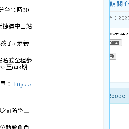
分至16時30
近捷運中山站
孩子ai素養
報名並全程參
2至043期
表單：
https://
之ai陪學工
數位助教角色