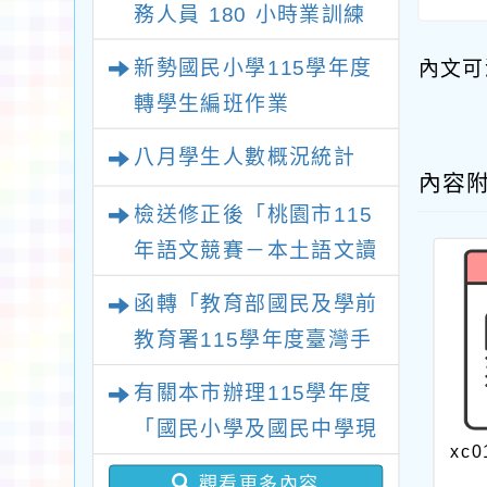
務人員 180 小時業訓練
課程
新勢國民小學115學年度
內文可
轉學生編班作業
八月學生人數概況統計
內容
檢送修正後「桃園市115
年語文競賽－本土語文讀
者劇場競賽實施計畫」1
函轉「教育部國民及學前
份，請查照。
教育署115學年度臺灣手
語教師及教學支援工作人
有關本市辦理115學年度
員第1次增能暨回訓研習
「國民小學及國民中學現
實施計畫」1份，請貴校
xc0
職教師完成臺灣台語/客
惠予轉知並鼓勵所屬教師
觀看更多內容