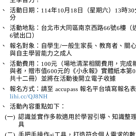
主學習力！
二、
活動日期：114年10月18日（星期六）13時30
分
三、
活動地點：台北市大同區南京西路66號6樓（
6號出口）
四、
報名對象：自學生/一般生家長、教育者、關心
與自主學習能力之成人
五、
活動費用：100元（場地清潔相關費用，完成
與者，贈市值600元的《小永報》實體紙本第03
共十二冊）並將在活動後開立電子收據
六、
報名方式：請至 accupass 報名平台填寫報名
lihi.cc/QJ8NH
七、
活動內容重點如下：
(一)
認識並實作多款適用於學習引導、知識整理
具
(二)
手把手操作ai工具，打造符合個人需求的