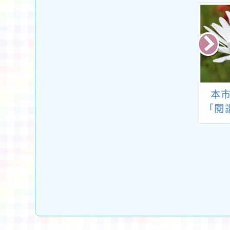
教育部國民及學
轉知臺北市立大學辦
本市
育署委請國立東
理「115年度國民小
「閱
學辦理「十二年
學教師進修加註自然
原住民族教育議
領域專長28學分
廣工作計畫種子
班」、「115年度國
培訓活動」實施
民小學教師進修加註
計畫書
語文領域英語文專長
30學分班」及「115
年度國民小學教師進
修加註輔導領域專長