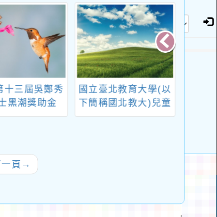
5第十三屆吳鄭秀
國立臺北教育大學(以
國立
士黑潮獎助金
下簡稱國北教大)兒童
育部
英語教育學系協助教
「高
育部國民及學前教育
教師
署辦理「英語融入彈
能學
性學習課程研究計
下一頁
→
畫」之「從VR到課
堂：創新英語教具製
作工作坊」一案