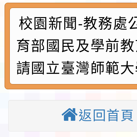
展演活動實施計畫」11
社團法人中華民國畫廊
請一案
026 ART TAIPEI
校園新聞-教務處
本校115學年度第1學
會」之「藝術教育日」
第2次招考代課鐘點教
115 年度兒童課後照顧
育部國民及學前教
告(採1次公告分次招考)
0 小時業訓練課程
轉知本市體育總會划船
請國立臺灣師範大
「115年桃園市運動會
「114-115年度COVI
錦標賽」海洋艇及SUP
計畫」公費接種對象擴
115學年度迎新活動暨
域)，申請變更地點
會活動流程表
函轉桃園市童軍會辦理桃
返回首頁
童軍小隊長訓練營活動
檢送「桃園市115學年