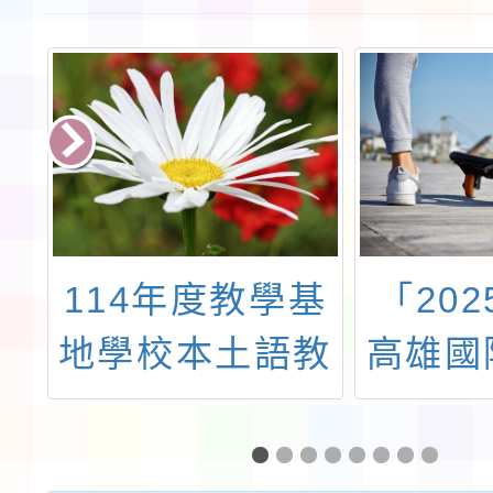
站
114年度教學基
「202
子
地學校本土語教
高雄國
活
學支援人員寒假
設
共同備課研習