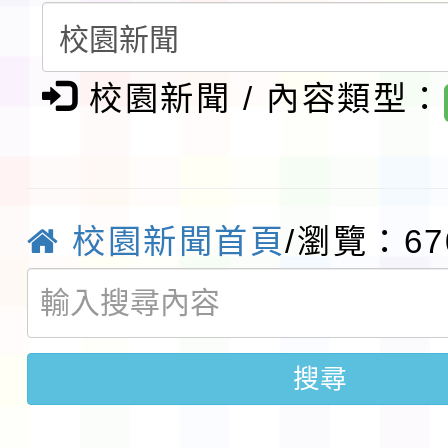
賽實施要點」1份
本市「115學年度學生
校園新聞 / 內容類型：
程安排一案
「桃園市補助參觀特色
展演活動實施計畫」11
社團法人中華民國畫廊
請一案
026 ART TAIPEI
本校115學年度第1學
校園新聞首頁
/瀏覽：67
會」之「藝術教育日」
第2次招考代課鐘點教
115 年度兒童課後照顧
告(採1次公告分次招考)
0 小時業訓練課程
轉知本市體育總會划船
搜尋
「115年桃園市運動會
「114-115年度COVI