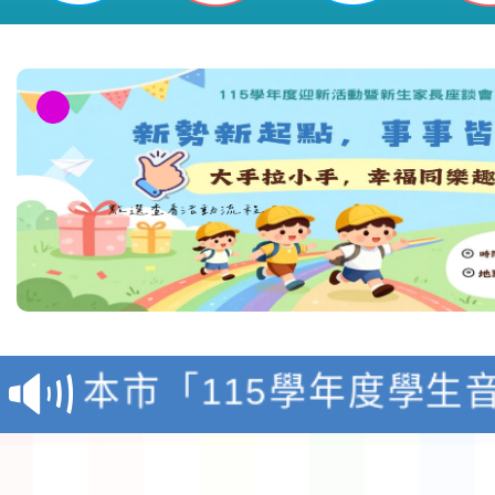
區新勢國民小學
檢送「桃園市115學年
賽實施要點」1份
本市「115學年度學生
程安排一案
「桃園市補助參觀特色