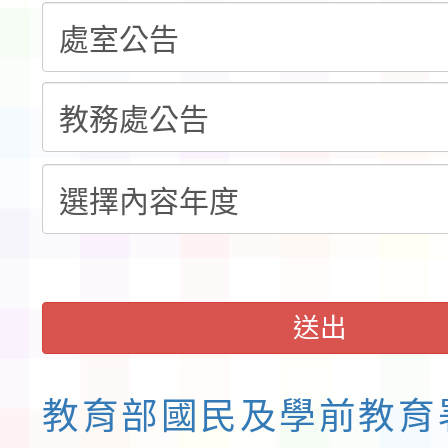
錦標賽」海洋艇及SUP
計畫」公費接種對象擴
115學年度迎新活動暨
域)，申請變更地點
會活動流程表
函轉桃園市童軍會辦理桃
童軍小隊長訓練營活動
送出
教育部國民及學前教育