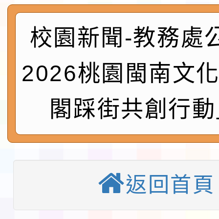
及師生本土語及新住民
115年食農教育專業人
實施要點各1份
程
校園新聞-教務處
函轉國家通訊傳播委員會
鎮韌性（防空）演習－
「115年金融知識線上
2026桃園閩南文
速演練執行計畫」
法」
本校115學年度第1學
閣踩街共創行動
第3次招考代課鐘點教
檢送「桃園市115學年
告(不再辦理後續甄選)
賽實施要點」1份
本市「115學年度學生
程安排一案
返回首頁
「桃園市補助參觀特色
展演活動實施計畫」11
教育部校安中心白海豚