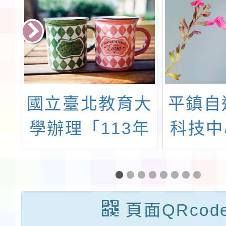
國立臺北教育大
平鎮自
學
學辦理「113年
科技中
教
至115年美感與
七月暑
訊
設計創新計畫」
隊「體
114-1學期「美
造所：
頁面QRcod