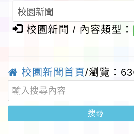
請一案
報
淨零綠領人才培育課程
校園新聞 / 內容類型：
檢送桃園市115學年度
及師生本土語及新住民
115年食農教育專業人
實施要點各1份
程
函轉國家通訊傳播委員會
校園新聞首頁
/瀏覽：63
鎮韌性（防空）演習－
「115年金融知識線上
速演練執行計畫」
法」
本校115學年度第1學
搜尋
第3次招考代課鐘點教
檢送「桃園市115學年