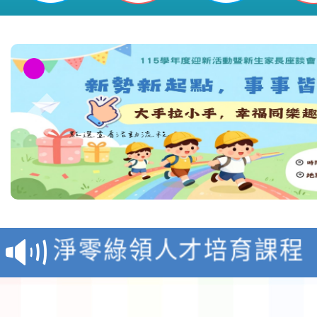
教育部校安中心白海豚
報
淨零綠領人才培育課程
檢送桃園市115學年度