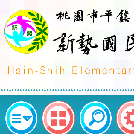
局2026桃園閩南文化節「藝閣踩
簡章，及「藝閣製作工坊」文宣-桃
國民小學