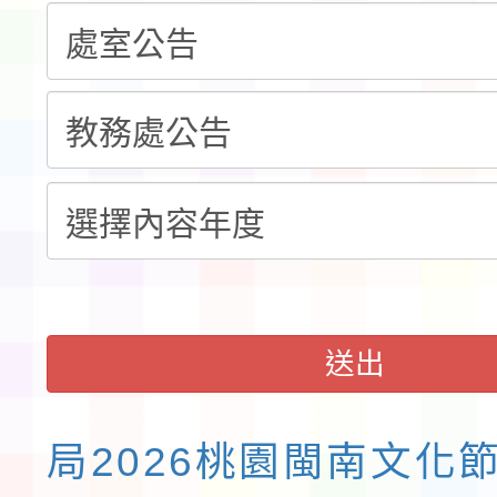
告(不再辦理後續甄選)
賽實施要點」1份
本市「115學年度學生
程安排一案
「桃園市補助參觀特色
展演活動實施計畫」11
請一案
送出
局2026桃園閩南文化