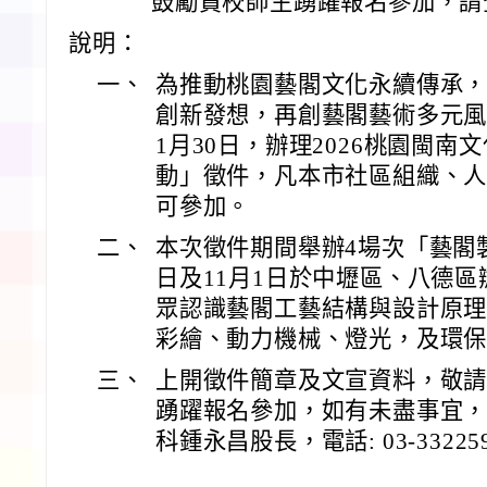
鼓勵貴校師生踴躍報名參加，請
說明：
一、
為推動桃園藝閣文化永續傳承
創新發想，再創藝閣藝術多元風貌，
1月30日，辦理2026桃園閩
動」徵件，凡本市社區組織、
可參加。
二、
本次徵件期間舉辦4場次「藝閣製作
日及11月1日於中壢區、八德
眾認識藝閣工藝結構與設計原
彩繪、動力機械、燈光，及環
三、
上開徵件簡章及文宣資料，敬
踴躍報名參加，如有未盡事宜
科鍾永昌股長，電話: 03-33225