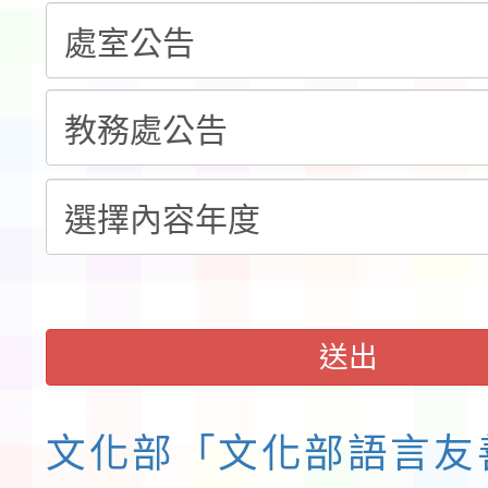
錦標賽」海洋艇及SUP
計畫」公費接種對象擴
115學年度迎新活動暨
域)，申請變更地點
會活動流程表
函轉桃園市童軍會辦理桃
童軍小隊長訓練營活動
送出
文化部「文化部語言友