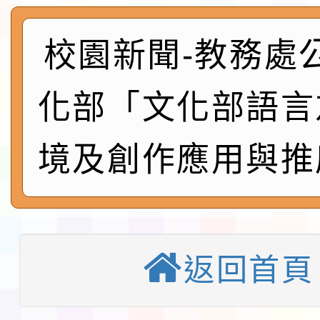
展演活動實施計畫」11
社團法人中華民國畫廊
請一案
校園新聞-教務處
026 ART TAIPEI
本校115學年度第1學
會」之「藝術教育日」
第2次招考代課鐘點教
115 年度兒童課後照顧
化部「文化部語言
告(採1次公告分次招考)
0 小時業訓練課程
轉知本市體育總會划船
境及創作應用與推
「115年桃園市運動會
「114-115年度COVI
錦標賽」海洋艇及SUP
計畫」公費接種對象擴
115學年度迎新活動暨
域)，申請變更地點
會活動流程表
返回首頁
函轉桃園市童軍會辦理桃
童軍小隊長訓練營活動
檢送「桃園市115學年