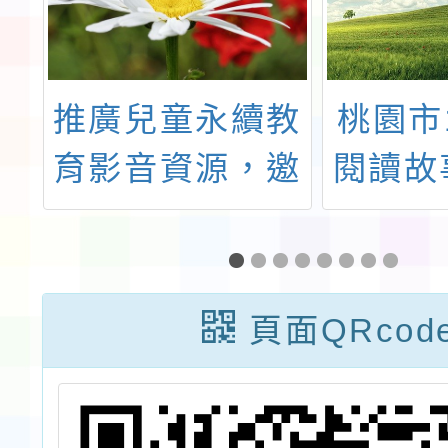
活
推廣兒童永續教
桃園市
程
育影音資源，邀
閱讀故
請訂閱「泡福心
訓實
仔星際放送站」
Youtube頻道，
頁面QRcod
共同推廣永續。