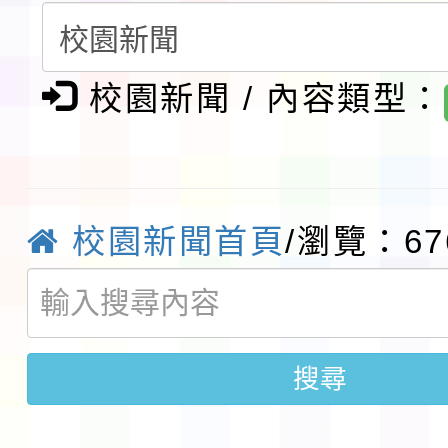
賽實施要點」1份
本市「115學年度學生
校園新聞 / 內容類型：
程安排一案
「桃園市補助參觀特色
展演活動實施計畫」11
社團法人中華民國畫廊
請一案
026 ART TAIPEI
本校115學年度第1學
校園新聞首頁
/瀏覽：67
會」之「藝術教育日」
第2次招考代課鐘點教
115 年度兒童課後照顧
告(採1次公告分次招考)
0 小時業訓練課程
轉知本市體育總會划船
搜尋
「115年桃園市運動會
「114-115年度COVI