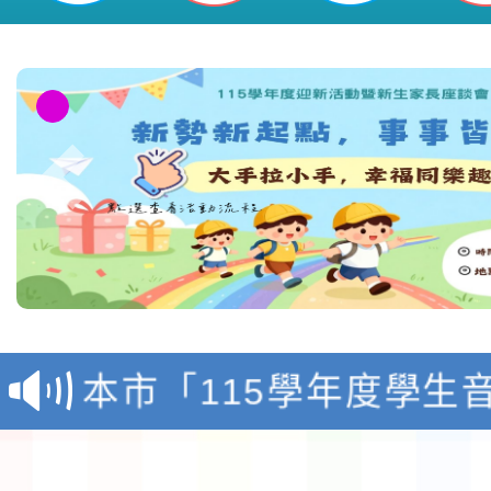
檢送「桃園市115學年
賽實施要點」1份
本市「115學年度學生
程安排一案
「桃園市補助參觀特色