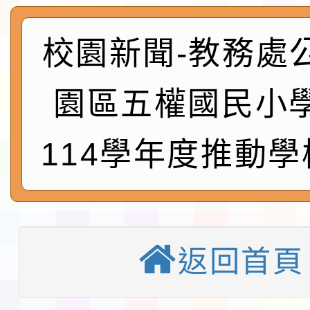
及師生本土語及新住民
115年食農教育專業人
實施要點各1份
程
校園新聞-教務處
函轉國家通訊傳播委員會
鎮韌性（防空）演習－
「115年金融知識線上
園區五權國民小
速演練執行計畫」
法」
本校115學年度第1學
114學年度推動
第3次招考代課鐘點教
檢送「桃園市115學年
告(不再辦理後續甄選)
賽實施要點」1份
本市「115學年度學生
程安排一案
「桃園市補助參觀特色
返回首頁
展演活動實施計畫」11
教育部校安中心白海豚