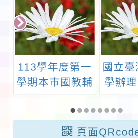
年
113學年度第一
國立臺
化
學期本市國教輔
學辦理「
實
導團藝術領域分
202
團國小輔導小組
力
(以下稱本組)辦
頁面QRcod