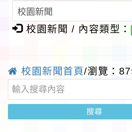
請一案
報
淨零綠領人才培育課程
校園新聞 / 內容類型：
檢送桃園市115學年度
及師生本土語及新住民
115年食農教育專業人
實施要點各1份
程
函轉國家通訊傳播委員會
校園新聞首頁
/瀏覽：87
鎮韌性（防空）演習－
「115年金融知識線上
速演練執行計畫」
法」
本校115學年度第1學
搜尋
第3次招考代課鐘點教
檢送「桃園市115學年