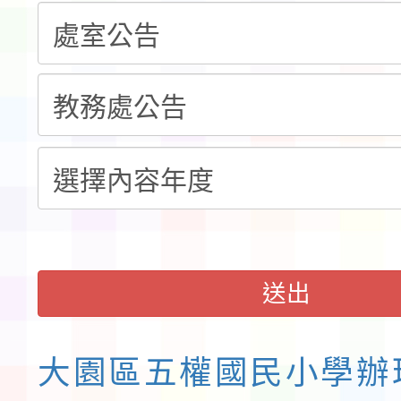
告(不再辦理後續甄選)
賽實施要點」1份
本市「115學年度學生
程安排一案
「桃園市補助參觀特色
展演活動實施計畫」11
請一案
送出
大園區五權國民小學辦理