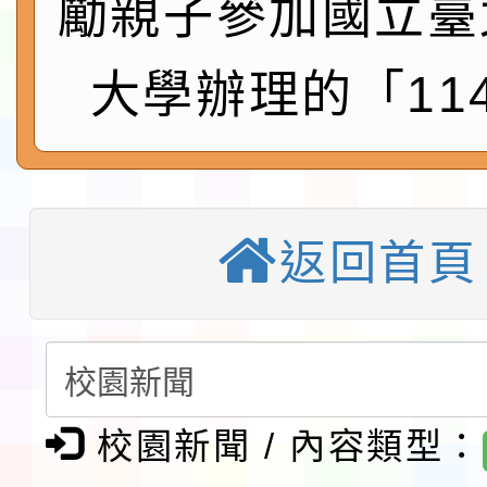
勵親子參加國立臺
速演練執行計畫」
法」
本校115學年度第1學
大學辦理的「11
第3次招考代課鐘點教
檢送「桃園市115學年
告(不再辦理後續甄選)
賽實施要點」1份
本市「115學年度學生
程安排一案
「桃園市補助參觀特色
返回首頁
展演活動實施計畫」11
教育部校安中心白海豚
請一案
報
淨零綠領人才培育課程
檢送桃園市115學年度
校園新聞 / 內容類型：