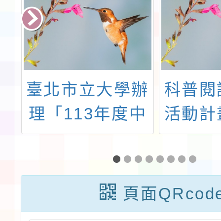
大
臺北市立大學辦
科普閱
磨
理「113年度中
活動計
能
小學教師專業學
普宇航
於
習社群召集人經
垠」
平
營力培訓課程之
「嚮科
頁面QRcod
訊
修訂、發展與實
科普教