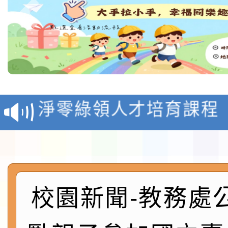
教育部校安中心白海豚
報
淨零綠領人才培育課程
檢送桃園市115學年度
及師生本土語及新住民
115年食農教育專業人
實施要點各1份
程
函轉國家通訊傳播委員會
校園新聞-教務處
鎮韌性（防空）演習－
「115年金融知識線上