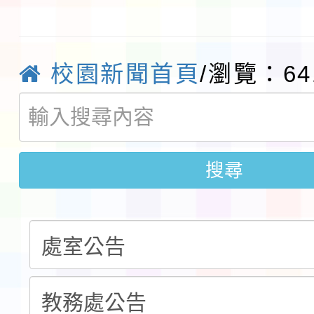
及師生本土語及新住民
115年食農教育專業人
實施要點各1份
程
函轉國家通訊傳播委員會
校園新聞首頁
/瀏覽：64
鎮韌性（防空）演習－
「115年金融知識線上
速演練執行計畫」
法」
本校115學年度第1學
搜尋
第3次招考代課鐘點教
檢送「桃園市115學年
告(不再辦理後續甄選)
賽實施要點」1份
本市「115學年度學生
程安排一案
「桃園市補助參觀特色
展演活動實施計畫」11