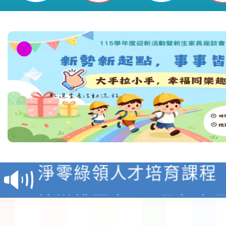
建請 貴校鼓勵所屬教職員、學生及
並提供 SEL 校園增能認證資源，
理韌性，請 查照。-桃園市平鎮區
教育部校安中心白海豚
報
淨零綠領人才培育課程
檢送桃園市115學年度
及師生本土語及新住民
115年食農教育專業人