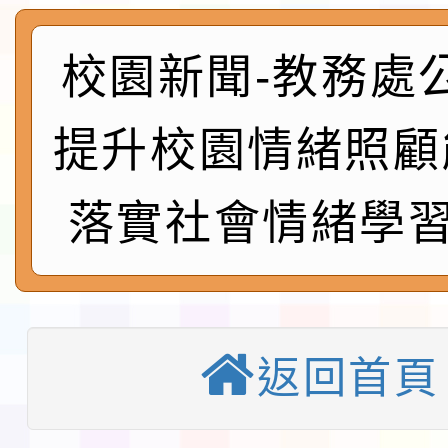
實施要點各1份
程
函轉國家通訊傳播委員會
校園新聞-教務處
鎮韌性（防空）演習－
「115年金融知識線上
提升校園情緒照顧
速演練執行計畫」
法」
本校115學年度第1學
落實社會情緒學習
第3次招考代課鐘點教
檢送「桃園市115學年
告(不再辦理後續甄選)
賽實施要點」1份
本市「115學年度學生
程安排一案
「桃園市補助參觀特色
返回首頁
展演活動實施計畫」11
教育部校安中心白海豚