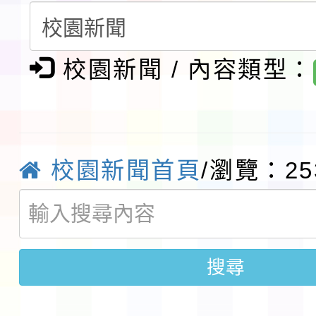
請一案
報
淨零綠領人才培育課程
檢送桃園市115學年度
校園新聞 / 內容類型：
及師生本土語及新住民
115年食農教育專業人
實施要點各1份
程
函轉國家通訊傳播委員會
校園新聞首頁
/瀏覽：25
鎮韌性（防空）演習－
「115年金融知識線上
速演練執行計畫」
法」
本校115學年度第1學
搜尋
第3次招考代課鐘點教
檢送「桃園市115學年
告(不再辦理後續甄選)
賽實施要點」1份