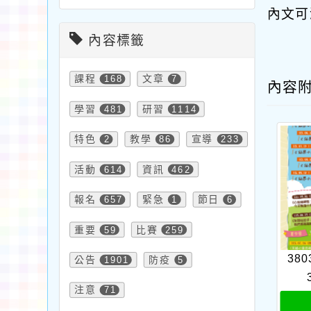
內文可
內容標籤
課程
168
文章
7
內容
學習
481
研習
1114
特色
2
教學
86
宣導
233
活動
614
資訊
462
報名
657
緊急
1
節日
6
重要
59
比賽
259
380
公告
1901
防疫
5
注意
71