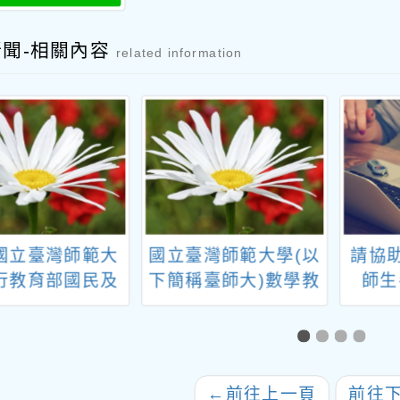
新聞-相關內容
related information
國立臺灣師範大
國立臺灣師範大學(以
請協
行教育部國民及
下簡稱臺師大)數學教
師生
教育署委辦「多
育中心辦理「第五期
「第5
量導入探究的議
數學活動師培訓研習
賽」
與主題式教學教
工作坊－臺中場」資
競賽徵稿實施計
料一案
←
前往上一頁
前往