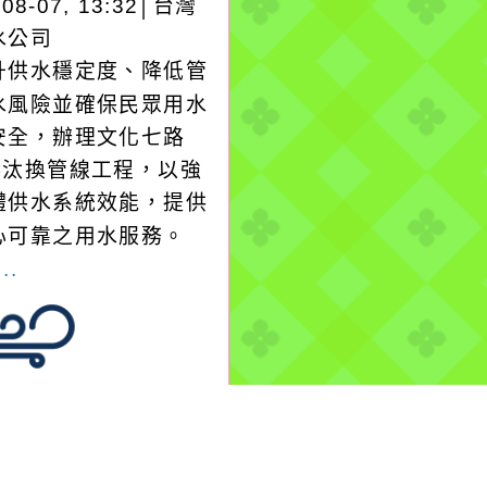
-08-07, 13:32│台灣
水公司
升供水穩定度、降低管
水風險並確保民眾用水
安全，辦理文化七路
1巷汰換管線工程，以強
體供水系統效能，提供
心可靠之用水服務。
..
-08-07, 10:27│中央
署