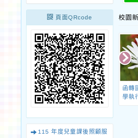
校園
頁面QRcode
3學年度教科書評
轉知國立臺中教育大
函轉
選工作程序表
學辦理113年11至12
學執
月「原住民族教育師
學前
資修習原住民族文化
元評
及多元文化教育」實
題式
體研習資訊一案
案」
115 年度兒童課後照顧服