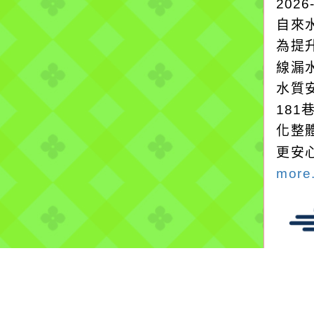
2026
自來
為提
線漏
水質
18
化整
更安
more.
強風
2026
氣象