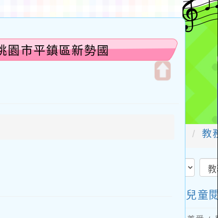
-桃園市平鎮區新勢國
開
啟
上
方
區
塊