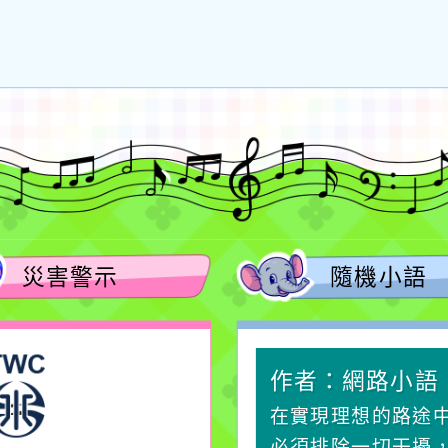
災害警示
隨機小語
作者：網路小語
作者：網路小語
一杯清水因滴入一滴污
在實現理想的路途
水而變污濁，一杯污水
必須排除一切干擾