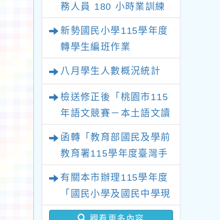
畫
務人員 180 小時業訓練
課程
新勢國民小學115學年度
轉學生編班作業
八月學生人數概況統計
檢送修正後「桃園市115
年語文競賽－本土語文讀
者劇場競賽實施計畫」1
函轉「教育部國民及學前
份，請查照。
教育署115學年度臺灣手
語教師及教學支援工作人
有關本市辦理115學年度
員第1次增能暨回訓研習
「國民小學及國民中學現
實施計畫」1份，請貴校
職教師完成臺灣台語/客
惠予轉知並鼓勵所屬教師
觀看更多內容