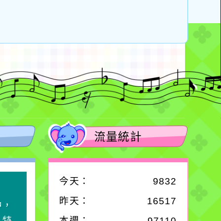
流量統計
今天：
9832
作者：網路小語
昨天：
16517
中，
生活是一面鏡子。你對
，特
它笑，它就對你笑；你
本週：
97110