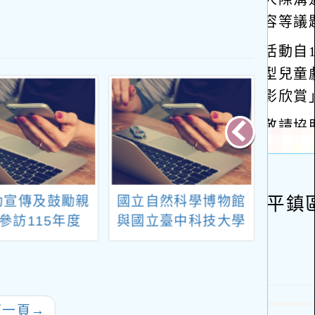
助宣傳及鼓勵親
國立自然科學博物館
國立
參訪115年度
與國立臺中科技大學
辦理
6屆全國技能競
合作辦理114年度
學」
活動，請查照。
「啟動STEAM探索
蒐
力」創客體驗活動
下一頁
→