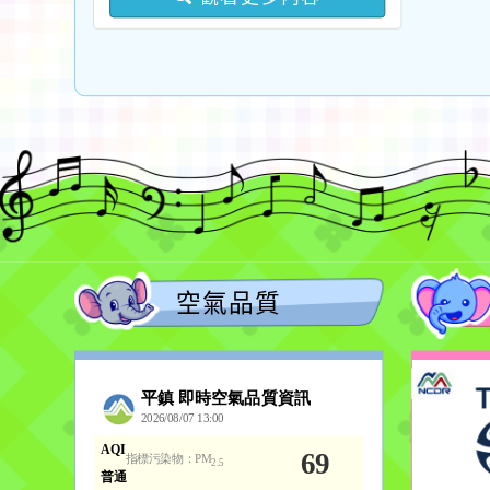
語中高級以上語言能力認
及教學支援工作人員踴躍
證考試報名費」補助一
參與，請查照。
案，詳如說明，請查照。
空氣品質