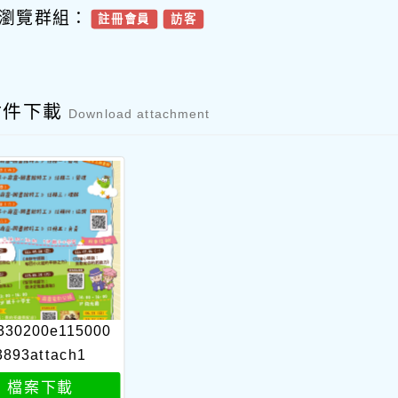
瀏覽群組：
註冊會員
訪客
附件下載
Download attachment
330200e115000
3893attach1
檔案下載