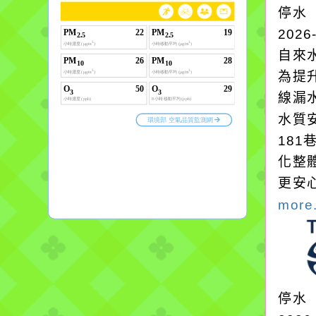
停水
2026
自來
為提
線漏
水質
18
化整
更安
more.
停水