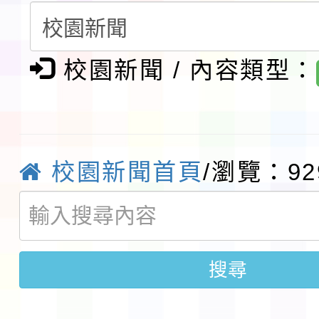
請一案
報
淨零綠領人才培育課程
檢送桃園市115學年度
校園新聞 / 內容類型：
及師生本土語及新住民
115年食農教育專業人
實施要點各1份
程
函轉國家通訊傳播委員會
校園新聞首頁
/瀏覽：92
鎮韌性（防空）演習－
「115年金融知識線上
速演練執行計畫」
法」
本校115學年度第1學
搜尋
第3次招考代課鐘點教
檢送「桃園市115學年