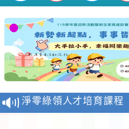
位參加，請查照。-桃園市平鎮區新
教育部校安中心白海豚
報
淨零綠領人才培育課程
檢送桃園市115學年度