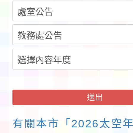
告(不再辦理後續甄選)
賽實施要點」1份
本市「115學年度學生
程安排一案
「桃園市補助參觀特色
展演活動實施計畫」11
請一案
送出
有關本市「2026太空