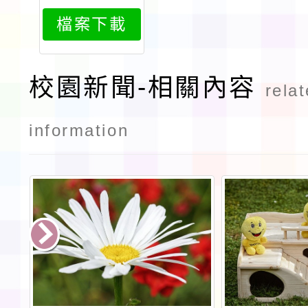
692attach
檔案下載
1
校園新聞-相關內容
rela
information