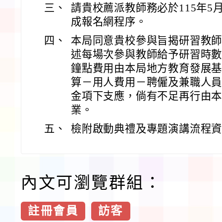
三、
請貴校薦派教師務必於115年5月
成報名網程序。
四、
本局同意貴校參與旨揭研習教
述每場次參與教師給予研習時數
鐘點費用由本局地方教育發展基
算－用人費用－聘僱及兼職人
金項下支應，倘有不足再行由
業。
五、
檢附啟動典禮及專題演講流程資
內文可瀏覽群組：
註冊會員
訪客