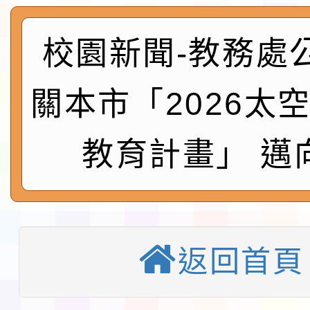
及師生本土語及新住民
115年食農教育專業人
實施要點各1份
程
函轉國家通訊傳播委員會
校園新聞-教務處
鎮韌性（防空）演習－
「115年金融知識線上
關本市「2026太
速演練執行計畫」
法」
本校115學年度第1學
教育計畫」 邁
第3次招考代課鐘點教
檢送「桃園市115學年
告(不再辦理後續甄選)
賽實施要點」1份
本市「115學年度學生
程安排一案
「桃園市補助參觀特色
返回首頁
展演活動實施計畫」11
教育部校安中心白海豚