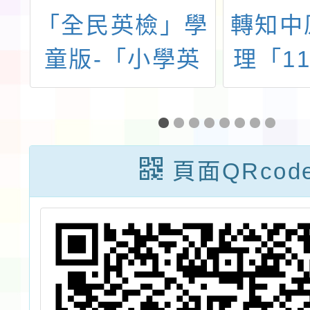
月
「全民英檢」學
轉知中
修
童版-「小學英
理「1
七
檢」（GEPT
第2學
公
Kids）將於8月
碩士
老
29日（六）辦理
（隨班
頁面QRcod
躍
筆試及口試測
招生
驗，即日起開放
報名。歡迎團體
報名或公告周