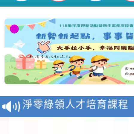
桃園市平鎮區新勢國民小學
教育部校安中心白海豚
報
淨零綠領人才培育課程
檢送桃園市115學年度