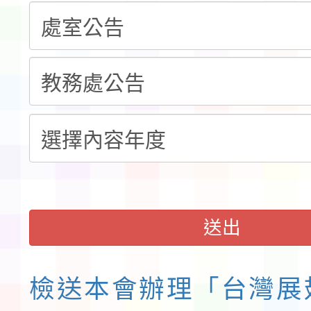
告(不再辦理後續甄選)
賽實施要點」1份
本市「115學年度學生
程安排一案
「桃園市補助參觀特色
展演活動實施計畫」11
請一案
送出
檢送本會辦理「台灣展