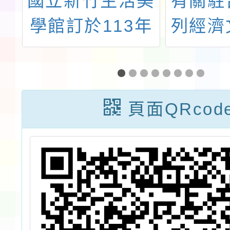
基
國立新竹生活美
有關駐
度
學館訂於113年
列經濟
學
12月20日辦理
處邀請
「113年文化體
辦理「
驗教育計畫(北
計
頁面QRcod
區)」成果展暨
徵件說明會一案