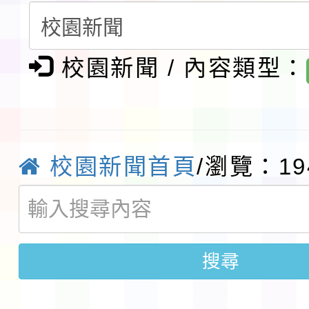
請一案
報
淨零綠領人才培育課程
檢送桃園市115學年度
校園新聞 / 內容類型：
及師生本土語及新住民
115年食農教育專業人
實施要點各1份
程
函轉國家通訊傳播委員會
校園新聞首頁
/瀏覽：19
鎮韌性（防空）演習－
「115年金融知識線上
速演練執行計畫」
法」
本校115學年度第1學
搜尋
第3次招考代課鐘點教
檢送「桃園市115學年