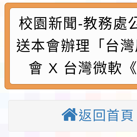
及師生本土語及新住民
115年食農教育專業人
實施要點各1份
程
函轉國家通訊傳播委員會
校園新聞-教務處
鎮韌性（防空）演習－
「115年金融知識線上
送本會辦理「台灣
速演練執行計畫」
法」
本校115學年度第1學
會 X 台灣微軟
第3次招考代課鐘點教
檢送「桃園市115學年
告(不再辦理後續甄選)
賽實施要點」1份
本市「115學年度學生
程安排一案
「桃園市補助參觀特色
返回首頁
展演活動實施計畫」11
教育部校安中心白海豚