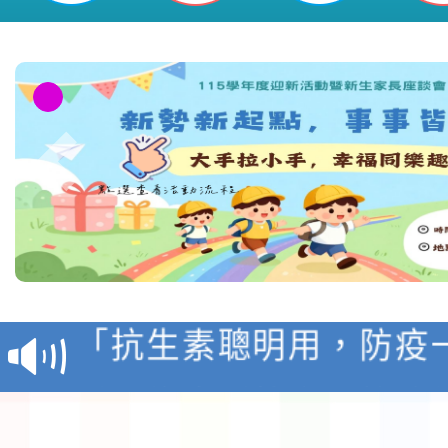
新勢國民小學
轉知台灣武術協會檢送「
月29日中正盃決賽暨國
「抗生素聰明用，防疫
術精英錦標賽」
動」插畫徵件活動
淨零綠生活教案入校路
會