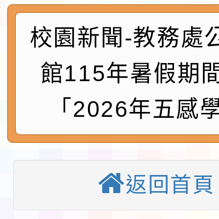
地景藝術節教師研習
115年8月22日(星期六)
校園新聞-教務處
桃園市孔廟祈福系列活
「2026桃園藝術巡演
館115年暑假期
開 智慧啟航」
轉知國立東華大學辦理
「2026年五感
共學行動站」第二階段
教育部校安中心白海豚
習海報及各區簡章
報
淨零綠領人才培育課程
檢送桃園市115學年度
返回首頁
及師生本土語及新住民
轉知台灣武術協會檢送「