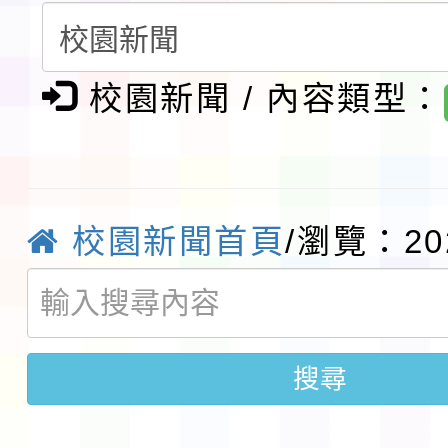
實施要點各1份
月29日中正盃決賽暨國
「抗生素聰明用，防疫
術精英錦標賽」
動」插畫徵件活動
淨零綠生活教案入校路
校園新聞 / 內容類型：
會
地景藝術節教師研習
115年8月22日(星期六)
校園新聞首頁
/瀏覽：20
桃園市孔廟祈福系列活
「2026桃園藝術巡演
開 智慧啟航」
轉知國立東華大學辦理
搜尋
共學行動站」第二階段
教育部校安中心白海豚
習海報及各區簡章