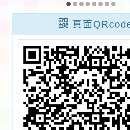
及
START!程式競
小運算
教
賽」競賽簡章及
發展計
頁面QRcod
台
線上說明會活動
思維互
級
資訊
廣
認
補
案