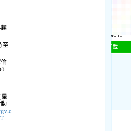
興趣
時至
家倫
0
(星
活動
wgv.c
=T