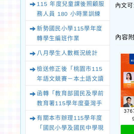
115 年度兒童課後照顧服
內文可
務人員 180 小時業訓練
課程
新勢國民小學115學年度
內容
轉學生編班作業
八月學生人數概況統計
檢送修正後「桃園市115
年語文競賽－本土語文讀
者劇場競賽實施計畫」1
函轉「教育部國民及學前
份，請查照。
教育署115學年度臺灣手
376
語教師及教學支援工作人
有關本市辦理115學年度
員第1次增能暨回訓研習
「國民小學及國民中學現
實施計畫」1份，請貴校