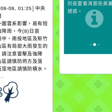
對它哭，它也對你哭。
別是要看清那些美
-08-08, 01:25│中央
誘惑。
署
外圍雲系影響，易有短
降雨，今(8)日苗
臺中、南投地區及新竹
山區有局部大雨發生的
，請注意雷擊及強陣
山區請慎防坍方及落
低窪地區請慎防積水。
..