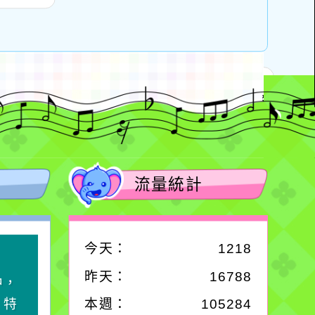
告周知並鼓勵學
1152401699A號令修
一案
生參與。
正發布，茲檢送發布
提出
令影本及行政規則修
正規定各1份，請查
照。
流量統計
今天：
1218
作者：網路小語
昨天：
16788
中，
一杯清水因滴入一滴污
，特
水而變污濁，一杯污水
本週：
105284