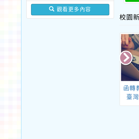
職教師完成臺灣台語/客
惠予轉知並鼓勵所屬教師
觀看更多內容
語中高級以上語言能力認
校園
及教學支援工作人員踴躍
證考試報名費」補助一
參與，請查照。
案，詳如說明，請查照。
025科學教育短期
嘉義市政府文化局
函轉
推動工作坊」論
「第15屆桃城文學
臺
壇活動
獎」徵件
11
樂專
資精
培育