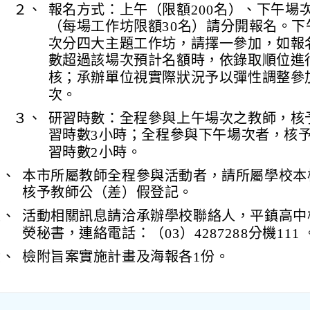
２、
報名方式：上午（限額200名）、下午場
（每場工作坊限額30名）請分開報名。下
次分四大主題工作坊，請擇一參加，如報
數超過該場次預計名額時，依錄取順位進
核；承辦單位視實際狀況予以彈性調整參
次。
３、
研習時數：全程參與上午場次之教師，核
習時數3小時；全程參與下午場次者，核
習時數2小時。
四、
本市所屬教師全程參與活動者，請所屬學校本
核予教師公（差）假登記。
五、
活動相關訊息請洽承辦學校聯絡人，平鎮高中
熒秘書，連絡電話：（03）4287288分機111 
六、
檢附旨案實施計畫及海報各1份。