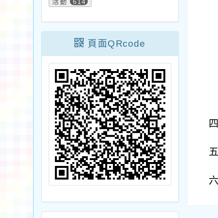
活動
614
頁面QRcode