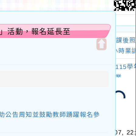
壇」活動，報名延長至
開
啟
上
方
區
塊
協助公告周知並鼓勵教師踴躍報名參