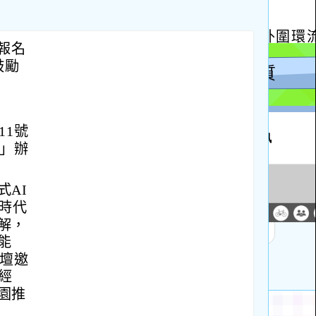
報名
鼓勵
11號
畫」辦
AI
時代
解，
能
論壇邀
經
園推