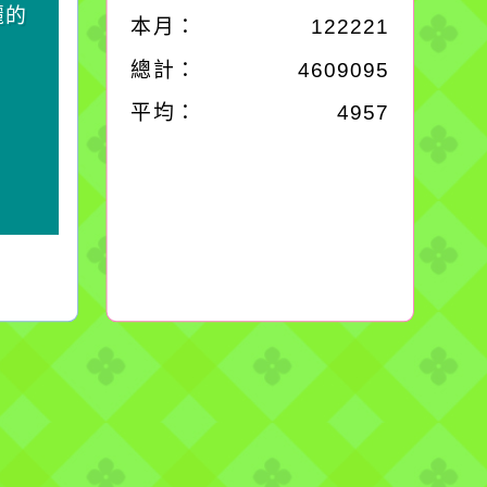
麗的
卻不會因一滴清水的存
本月：
122221
在而變清澈。
總計：
4609095
平均：
4957