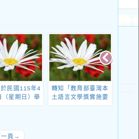
於民國115年4
轉知「教育部臺灣本
有關辦
日（星期日）舉
土語言文學獎實施要
年度
全球數學大聯盟
點」部分規定，業經
教師
6國小數學檢定暨
教育部於中華民國
品質整
 TMT4/6 &
115年7月16日以臺教
中小
4/6」，敬請 貴
社（四）字第
業學
下一頁
→