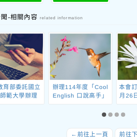
新聞-相關內容
related information
教育部委託國立
辦理114年度「Cool
本會訂
灣師範大學辦理
English 口說高手」
月26
3年「素養導向音
比賽辦法 1份
辦「
才教材研發與師
202
進暨跨域競爭力
測驗
計畫」之全國音
AML
←
前往上一頁
前往