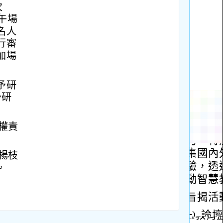
次
午場
名人
行審
加場
予研
予研
權責
楊枝
。