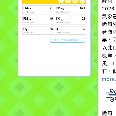
降雨
2026
氣象
颱風
延時強
栗、
以北
機率
風，
石，
more.
颱風