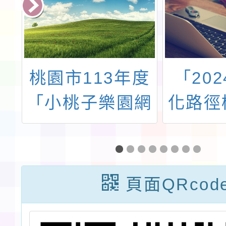
民
桃園市113年度
「20
委
「小桃子樂園網
化路徑
學
路徵文競賽」第
推廣教
度
2期徵選活動。
教育者
基
頁面QRcod
族