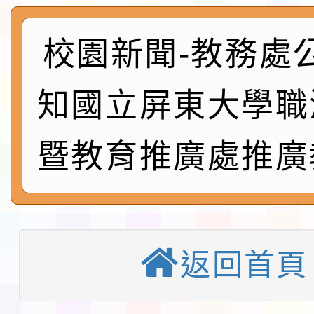
實施要點各1份
程
函轉國家通訊傳播委員會
校園新聞-教務處
鎮韌性（防空）演習－
「115年金融知識線上
知國立屏東大學職
速演練執行計畫」
法」
本校115學年度第1學
暨教育推廣處推廣
第3次招考代課鐘點教
檢送「桃園市115學年
告(不再辦理後續甄選)
賽實施要點」1份
本市「115學年度學生
程安排一案
「桃園市補助參觀特色
返回首頁
展演活動實施計畫」11
教育部校安中心白海豚