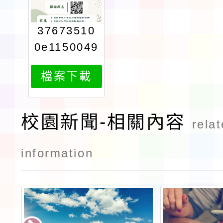
37673510
0e1150049
834attach
檔案下載
1
校園新聞-相關內容
rela
information