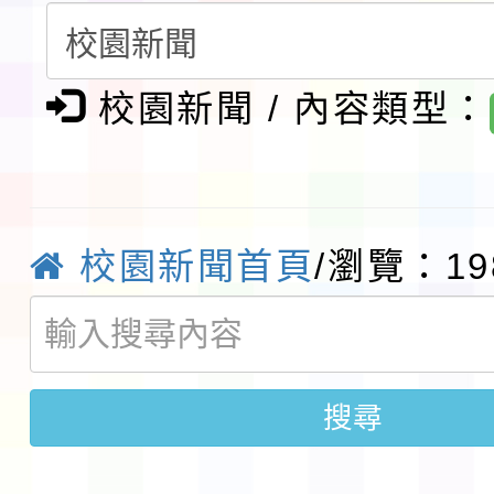
請一案
報
淨零綠領人才培育課程
檢送桃園市115學年度
校園新聞 / 內容類型：
及師生本土語及新住民
115年食農教育專業人
實施要點各1份
程
函轉國家通訊傳播委員會
校園新聞首頁
/瀏覽：19
鎮韌性（防空）演習－
「115年金融知識線上
速演練執行計畫」
法」
本校115學年度第1學
搜尋
第3次招考代課鐘點教
檢送「桃園市115學年
告(不再辦理後續甄選)
賽實施要點」1份