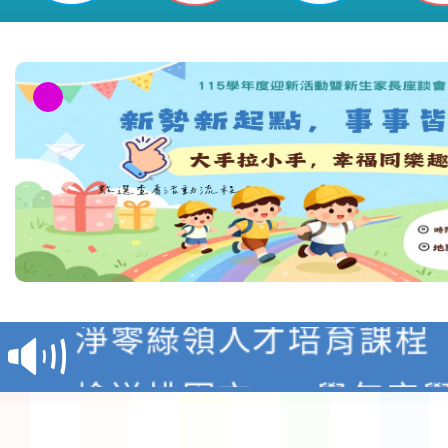
貴校教師踴躍報名，請查照。-桃園
民小學
教育部校安中心白海豚
報
淨零綠領人才培育課程
檢送桃園市115學年度
及師生本土語及新住民
115年食農教育專業人