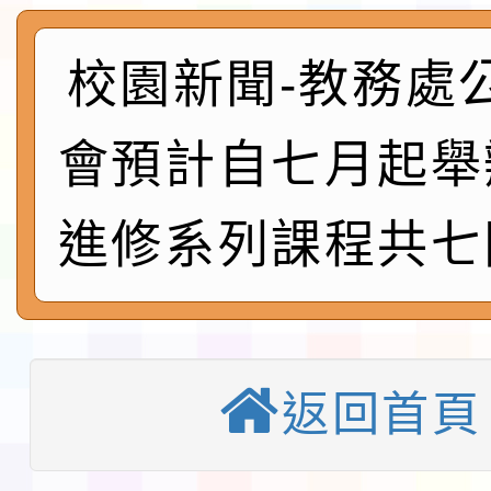
實施要點各1份
程
函轉國家通訊傳播委員會
鎮韌性（防空）演習－
校園新聞-教務處
「115年金融知識線上
速演練執行計畫」
法」
本校115學年度第1學
會預計自七月起舉
第3次招考代課鐘點教
檢送「桃園市115學年
進修系列課程共七
告(不再辦理後續甄選)
賽實施要點」1份
本市「115學年度學生
程安排一案
「桃園市補助參觀特色
展演活動實施計畫」11
社團法人中華民國畫廊
返回首頁
請一案
026 ART TAIPEI
淨零綠領人才培育課程