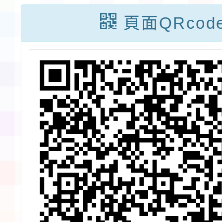
增
秋季碩
頁面QRcod
力
課程訊
」
院管理
教
參
(EMBA
。
秋季碩
課