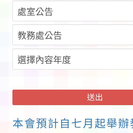
程安排一案
「桃園市補助參觀特色
展演活動實施計畫」11
社團法人中華民國畫廊
請一案
026 ART TAIPEI
會」之「藝術教育日」
送出
本會預計自七月起舉辦