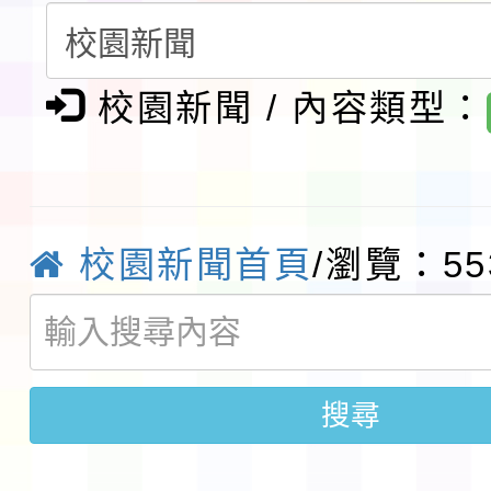
會」之「藝術教育日」
檢送桃園市115學年度
校園新聞 / 內容類型：
及師生本土語及新住民
115年食農教育專業人
實施要點各1份
程
函轉國家通訊傳播委員會
鎮韌性（防空）演習－
「115年金融知識線上
校園新聞首頁
/瀏覽：55
速演練執行計畫」
法」
本校115學年度第1學
第3次招考代課鐘點教
檢送「桃園市115學年
搜尋
告(不再辦理後續甄選)
賽實施要點」1份
本市「115學年度學生