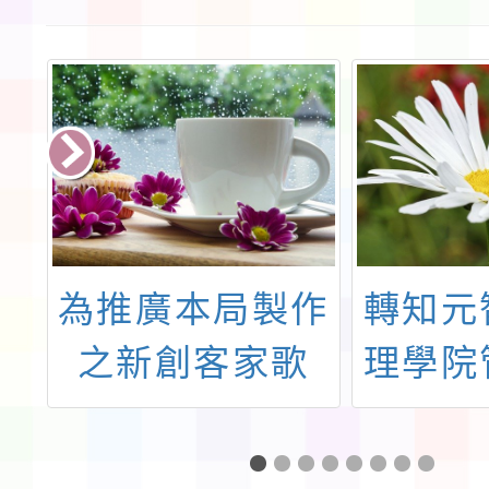
區
為推廣本局製作
轉知元
理
之新創客家歌
理學院
學
曲，請協助公告
在
中
周知
(EMBA