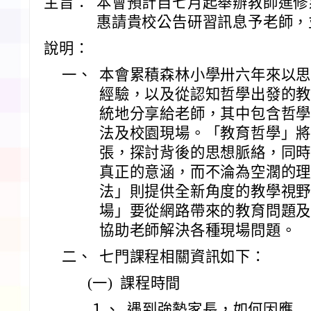
主旨：
本會預計自七月起舉辦教師進修
惠請貴校公告研習訊息予老師，
說明：
一、
本會累積森林小學卅六年來以
經驗，以及從認知哲學出發的
統地分享給老師，其中包含哲
法及校園現場。「教育哲學」
張，探討背後的思想脈絡，同
真正的意涵，而不淪為空濶的
法」則提供全新角度的教學視
場」要從網路帶來的教育問題
協助老師解決各種現場問題。
二、
七門課程相關資訊如下：
(一)
課程時間
１、
遇到強勢家長，如何因應