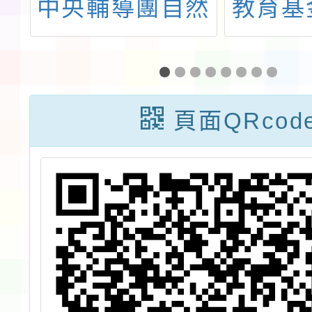
北
中央輔導團自然
教育基
教
科學領域分團辦
202
研
理「113學年度
【未來
竹
上學期自然夜講
灣10
頁面QRcod
堂計畫」一案