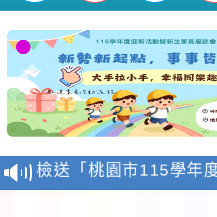
教師參加，請查 照。-桃園市平鎮
本校115學年度第1學
第3次招考代課鐘點教
檢送「桃園市115學年
告(不再辦理後續甄選)
賽實施要點」1份
本市「115學年度學生