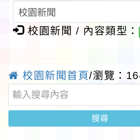
第3次招考代課鐘點教
檢送「桃園市115學年
告(不再辦理後續甄選)
賽實施要點」1份
校園新聞 / 內容類型：
本市「115學年度學生
程安排一案
「桃園市補助參觀特色
展演活動實施計畫」11
社團法人中華民國畫廊
校園新聞首頁
/瀏覽：16
請一案
026 ART TAIPEI
本校115學年度第1學
會」之「藝術教育日」
第2次招考代課鐘點教
115 年度兒童課後照顧
搜尋
告(採1次公告分次招考)
0 小時業訓練課程
轉知本市體育總會划船