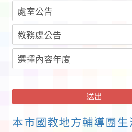
「115年桃園市運動會
「114-115年度COVI
錦標賽」海洋艇及SUP
計畫」公費接種對象擴
115學年度迎新活動暨
域)，申請變更地點
會活動流程表
送出
本市國教地方輔導團生