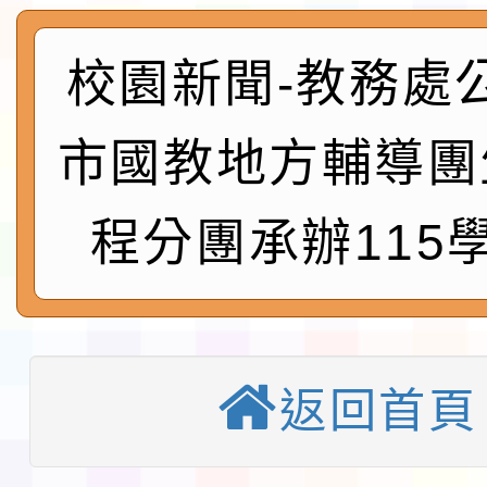
程安排一案
「桃園市補助參觀特色
展演活動實施計畫」11
社團法人中華民國畫廊
校園新聞-教務處
請一案
026 ART TAIPEI
本校115學年度第1學
市國教地方輔導團
會」之「藝術教育日」
第2次招考代課鐘點教
115 年度兒童課後照顧
程分團承辦115
告(採1次公告分次招考)
0 小時業訓練課程
轉知本市體育總會划船
「115年桃園市運動會
「114-115年度COVI
錦標賽」海洋艇及SUP
計畫」公費接種對象擴
115學年度迎新活動暨
返回首頁
域)，申請變更地點
會活動流程表
本校115學年度第1學