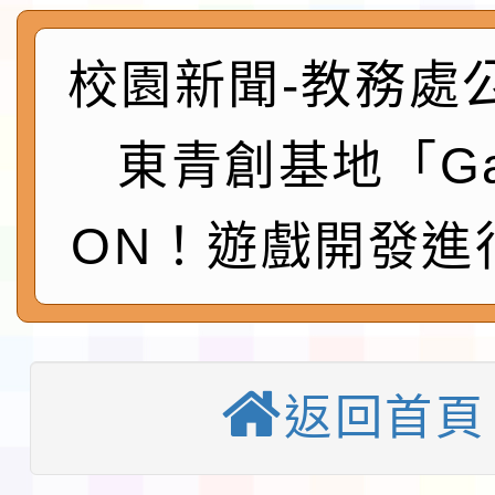
115年食農教育專業人
實施要點各1份
程
函轉國家通訊傳播委員會
校園新聞-教務處
鎮韌性（防空）演習－
「115年金融知識線上
東青創基地「G
速演練執行計畫」
法」
本校115學年度第1學
ON！遊戲開發進
第3次招考代課鐘點教
檢送「桃園市115學年
告(不再辦理後續甄選)
賽實施要點」1份
本市「115學年度學生
程安排一案
「桃園市補助參觀特色
返回首頁
展演活動實施計畫」11
教育部校安中心白海豚