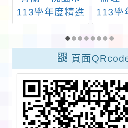
全
113學年度精進
113
工
國民中小學教師
學期精
，
教學專業與課程
小學教
，
品質整體推動計
業與課
頁面QRcod
2
畫－國小素養導
體推動
請
向評量命題種子
小本土
索
教師培訓工作
導向教
坊」一案
習社群
程