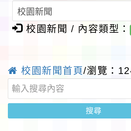
請一案
報
淨零綠領人才培育課程
檢送桃園市115學年度
校園新聞 / 內容類型：
及師生本土語及新住民
115年食農教育專業人
實施要點各1份
程
函轉國家通訊傳播委員會
校園新聞首頁
/瀏覽：12
鎮韌性（防空）演習－
「115年金融知識線上
速演練執行計畫」
法」
本校115學年度第1學
搜尋
第3次招考代課鐘點教
檢送「桃園市115學年
告(不再辦理後續甄選)