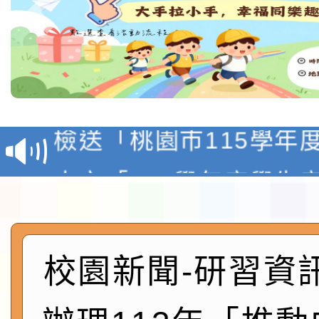
本校115學年度第1學
第3次招考代課鐘點教
檢送「桃園市115學年
告(不再辦理後續甄選)
賽實施要點」1份
本市「115學年度學生
程安排一案
「桃園市補助參觀特色
展演活動實施計畫」11
社團法人中華民國畫廊
校園新聞-研習資
請一案
026 ART TAIPEI
本校115學年度第1學