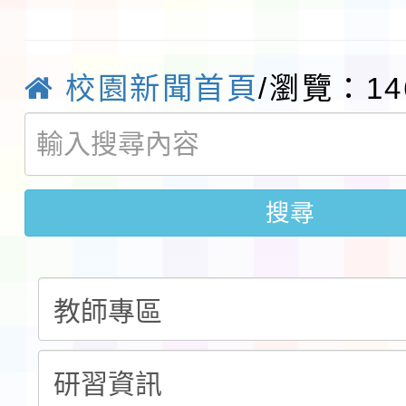
程安排一案
「桃園市補助參觀特色
展演活動實施計畫」11
社團法人中華民國畫廊
校園新聞首頁
/瀏覽：14
請一案
026 ART TAIPEI
本校115學年度第1學
會」之「藝術教育日」
第2次招考代課鐘點教
115 年度兒童課後照顧
告(採1次公告分次招考)
搜尋
0 小時業訓練課程
轉知本市體育總會划船
「115年桃園市運動會
「114-115年度COVI
錦標賽」海洋艇及SUP
計畫」公費接種對象擴
115學年度迎新活動暨
域)，申請變更地點
會活動流程表