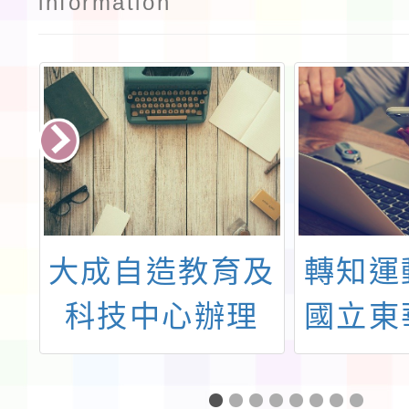
information
中
大成自造教育及
轉知運
精
科技中心辦理
國立東
增
115年1月份教
理四區
)
師研習
動共學