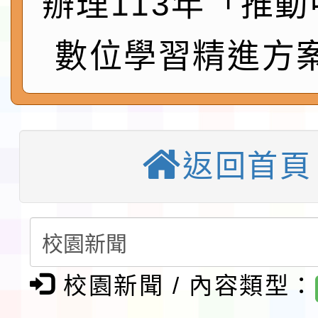
辦理113年「推
會」之「藝術教育日」
第2次招考代課鐘點教
115 年度兒童課後照顧
數位學習精進方
告(採1次公告分次招考)
0 小時業訓練課程
轉知本市體育總會划船
「115年桃園市運動會
「114-115年度COVI
錦標賽」海洋艇及SUP
計畫」公費接種對象擴
115學年度迎新活動暨
返回首頁
域)，申請變更地點
會活動流程表
本校115學年度第1學
第3次招考代課鐘點教
檢送「桃園市115學年
告(不再辦理後續甄選)
賽實施要點」1份
本市「115學年度學生
校園新聞 / 內容類型：