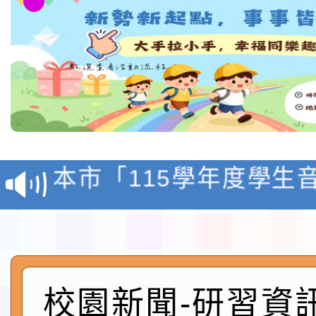
檢送「桃園市115學年
賽實施要點」1份
本市「115學年度學生
程安排一案
「桃園市補助參觀特色
展演活動實施計畫」11
社團法人中華民國畫廊
請一案
026 ART TAIPEI
本校115學年度第1學
校園新聞-研習資