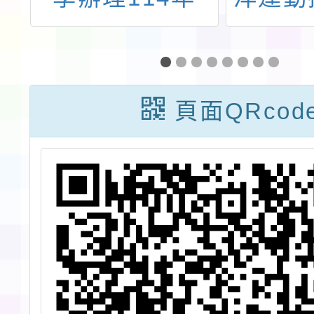
增
「素養導向課室
114
評量資源建置暨
動研習
推廣計畫」線上
頁面QRcod
專題講座研習資
訊