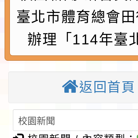
會」之「藝術教育日」
第2次招考代課鐘點教
115 年度兒童課後照顧
臺北市體育總會田
告(採1次公告分次招考)
0 小時業訓練課程
轉知本市體育總會划船
辦理「114年臺
「115年桃園市運動會
「114-115年度COVI
錦標賽」海洋艇及SUP
計畫」公費接種對象擴
115學年度迎新活動暨
域)，申請變更地點
會活動流程表
函轉桃園市童軍會辦理桃
返回首頁
童軍小隊長訓練營活動
檢送「桃園市115學年
賽實施要點」1份
本市「115學年度學生
程安排一案