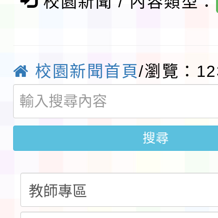
「桃園市補助參觀特色
校園新聞 / 內容類型：
展演活動實施計畫」11
社團法人中華民國畫廊
請一案
026 ART TAIPEI
本校115學年度第1學
校園新聞首頁
/瀏覽：12
會」之「藝術教育日」
第2次招考代課鐘點教
115 年度兒童課後照顧
告(採1次公告分次招考)
0 小時業訓練課程
轉知本市體育總會划船
搜尋
「115年桃園市運動會
「114-115年度COVI
錦標賽」海洋艇及SUP
計畫」公費接種對象擴
115學年度迎新活動暨
域)，申請變更地點
會活動流程表
函轉桃園市童軍會辦理桃