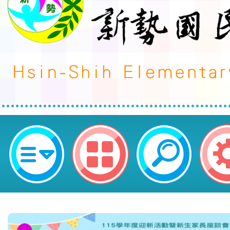
轉知臺北市體育總會田徑協會辦理「
C級田徑裁判及教練講習會」-桃園
民小學