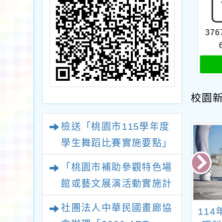
376
校園
檢送「桃園市115學年度
學生舞蹈比賽實施要點」
1份
「桃園市補助參觀特色場
館或藝文展演活動實施計
畫」115年下半年申請一
社團法人中華民國畫廊協
國小辦理「墨藝
本市辦理「推動中小
11
案