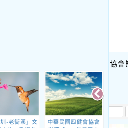
圳-老街溪」文
中華民國四健會協會
B5-1