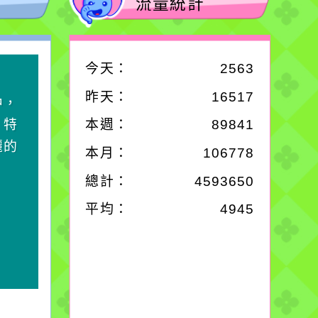
流量統計
今天：
2563
作者：網路小語
昨天：
16517
中，
生活是一面鏡子。你對
，特
它笑，它就對你笑；你
本週：
89841
麗的
對它哭，它也對你哭。
本月：
106778
總計：
4593650
平均：
4945