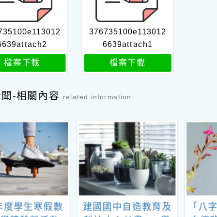
735100e113012
376735100e113012
6639attach2
6639attach1
檔案下載
檔案下載
新聞-相關內容
related information
4年度學生寒假數
建國國中自造教育及
「八字