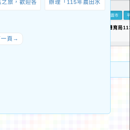
舊之旅，歡迎各
辦理「115年農田水
校教師踴躍參
利文化桌遊工作坊簡
與。
章」，請踴躍參加
下一頁
→