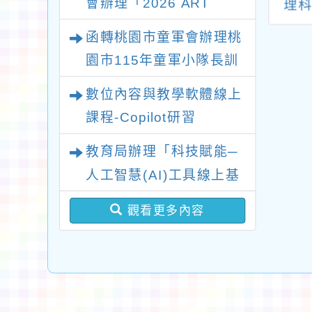
會辦理「2026 ART
活美學樂在桃－
學數位學習精進方
理
4學年度桃園市書
案」教師增能研習(8
TAIPEI臺北國際藝術博
函轉桃園市童軍會辦理桃
學師資專業成長
月場)
覽會」之「藝術教育日」
園市115年童軍小隊長訓
計畫」初階、進
計畫一案
練營活動
階研習課程
數位內容與教學軟體線上
課程-Copilot研習
教育局辦理「科技賦能─
人工智慧(AI)工具線上基
礎課程」一案，鼓勵教師
觀看更多內容
踴躍觀看修習，以提升數
位工具應用知能