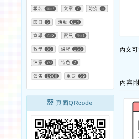
報名
657
文章
7
防疫
5
節日
6
活動
614
宣導
232
資訊
461
教學
86
課程
168
內文可
注意
70
特色
2
公告
1900
重要
59
內容
頁面QRcode