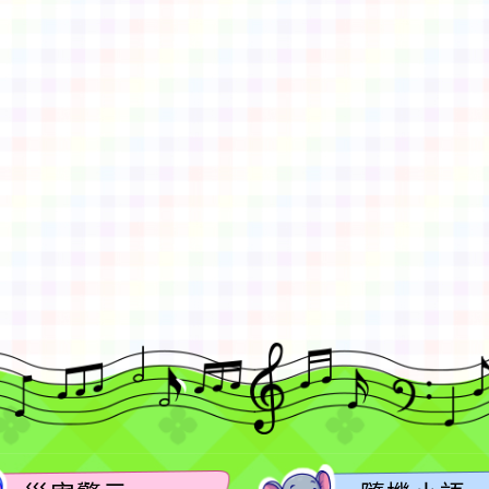
gle、Firefox、Vivaldi、Opera
支援行
 2.5.11
網站語系：zh-TW
eil網站設計工坊
徐嘉裕 Neil hsu