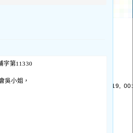
區
塊
字第11330
會吳小姐，