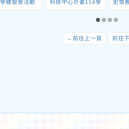
科學體驗營活動
科技中心計畫114學
史懷
年度四月份教師增能
級學
研習
←
前往上一頁
前往