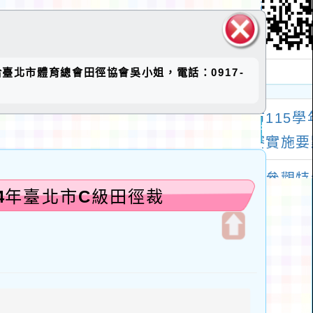
關閉區
洽臺北市體育總會田徑協會吳小姐，電話：0917-
塊
4年臺北市C級田徑裁
開
啟
上
方