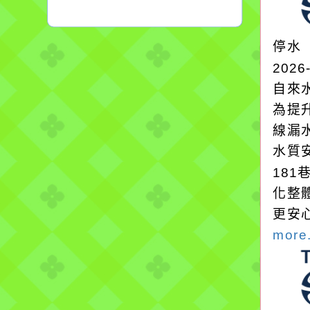
停水
2026
自來
為提
線漏
水質
18
化整
更安
more.