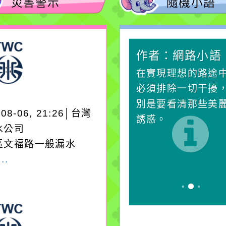
災害警示
隨機小語
作者：網路小語
作者：網路小語
一杯清水因滴入一滴污
在實現理想的路途
水而變污濁，一杯污水
必須排除一切干擾
卻不會因一滴清水的存
別是要看清那些美
-08-06, 21:26│台灣
在而變清澈。
誘惑。
水公司
區文福路一般漏水
..