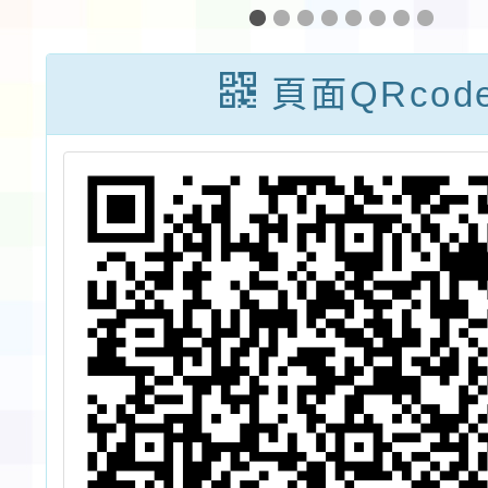
章
及資訊教育微課
部國教
程研習-生成式
級中學
頁面QRcod
AI及音樂陀螺與
生活學
聖誕燈實作課程
同辦理
術的教
港交