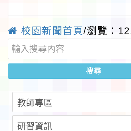
及師生本土語及新住民
115年食農教育專業人
實施要點各1份
程
函轉國家通訊傳播委員會
校園新聞首頁
/瀏覽：12
鎮韌性（防空）演習－
「115年金融知識線上
速演練執行計畫」
法」
本校115學年度第1學
搜尋
第3次招考代課鐘點教
檢送「桃園市115學年
告(不再辦理後續甄選)
賽實施要點」1份
本市「115學年度學生
程安排一案
「桃園市補助參觀特色
展演活動實施計畫」11