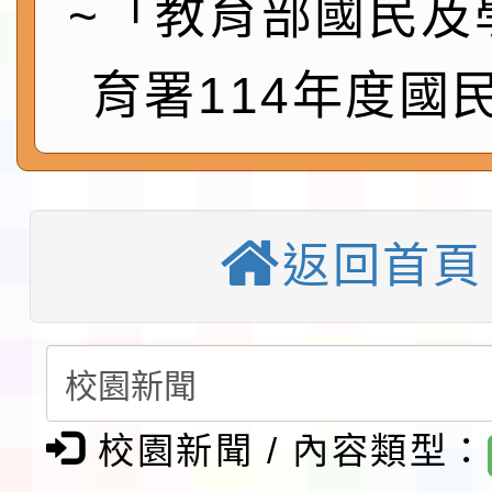
~「教育部國民及
速演練執行計畫」
法」
本校115學年度第1學
育署114年度國
第3次招考代課鐘點教
檢送「桃園市115學年
告(不再辦理後續甄選)
賽實施要點」1份
本市「115學年度學生
程安排一案
「桃園市補助參觀特色
返回首頁
展演活動實施計畫」11
教育部校安中心白海豚
請一案
報
淨零綠領人才培育課程
檢送桃園市115學年度
校園新聞 / 內容類型：