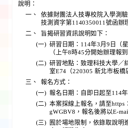
說明：
一、
依據財團法人技專校院入學測驗中
技測資字第1140350011號函辦
二、
旨揭研習資訊說明如下：
(一)
研習日期：114年3月9日（
（上午8時45分開始辦理報
(二)
研習地點：致理科技大學／
室E74（220305 新北市板
三、
報名方式：
(一)
報名日期：自即日起至114年
(二)
本案採線上報名，請至https：//fo
gWGBV8，報名後將以E-m
(三)
囿於場地限制，依錄取說明