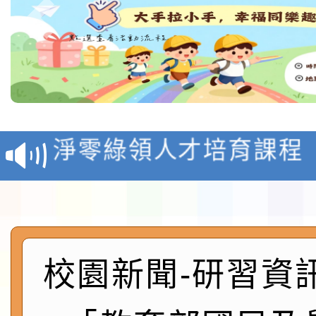
教育部校安中心白海豚
報
淨零綠領人才培育課程
檢送桃園市115學年度
及師生本土語及新住民
115年食農教育專業人
實施要點各1份
程
函轉國家通訊傳播委員會
校園新聞-研習資
鎮韌性（防空）演習－
「115年金融知識線上