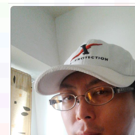
告(不再辦理後續甄選)
賽實施要點」1份
本市「115學年度學生
程安排一案
「桃園市補助參觀特色
展演活動實施計畫」11
請一案