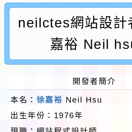
及師生本土語及新住民
115年食農教育專業人
neilctes網站設
實施要點各1份
程
函轉國家通訊傳播委員會
鎮韌性（防空）演習－
「115年金融知識線上
嘉裕 Neil hs
速演練執行計畫」
法」
本校115學年度第1學
第3次招考代課鐘點教
檢送「桃園市115學年
開發者簡介
告(不再辦理後續甄選)
賽實施要點」1份
本市「115學年度學生
本名：
徐嘉裕
Neil Hsu
程安排一案
「桃園市補助參觀特色
出生年份：1976年
展演活動實施計畫」11
教育部校安中心白海豚
現職：網站程式設計師