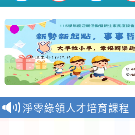
教育部校安中心白海豚
報
淨零綠領人才培育課程
檢送桃園市115學年度