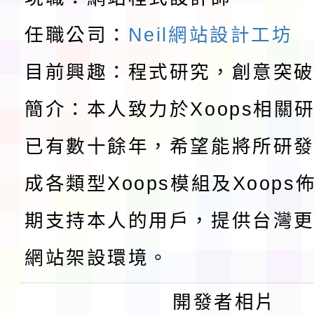
請一案
報
淨零綠領人才培育課程
任職公司：
Neil網站設計工坊
目前興趣：程式研究，創意突
檢送桃園市115學年度
簡介：本人致力於Xoops相關
及師生本土語及新住民
115年食農教育專業人
已有數十餘年，希望能將所研
實施要點各1份
程
函轉國家通訊傳播委員會
成各類型Xoops模組及Xoop
鎮韌性（防空）演習－
「115年金融知識線上
期支持本人的用戶，提供台灣更
速演練執行計畫」
法」
本校115學年度第1學
網站架設環境。
第3次招考代課鐘點教
檢送「桃園市115學年
開發者相片