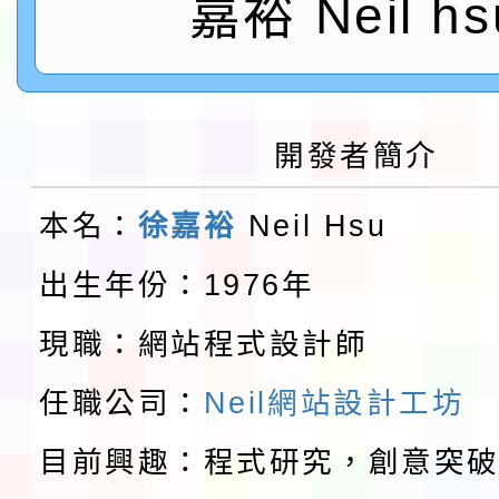
「2026桃園藝術巡演
嘉裕 Neil hs
開 智慧啟航」
轉知國立東華大學辦理
共學行動站」第二階段
教育部校安中心白海豚
開發者簡介
習海報及各區簡章
報
淨零綠領人才培育課程
本名：
徐嘉裕
Neil Hsu
檢送桃園市115學年度
出生年份：1976年
及師生本土語及新住民
轉知台灣武術協會檢送「
現職：網站程式設計師
實施要點各1份
月29日中正盃決賽暨國
「抗生素聰明用，防疫
任職公司：
Neil網站設計工坊
術精英錦標賽」
動」插畫徵件活動
目前興趣：程式研究，創意突
淨零綠生活教案入校路