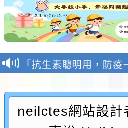
轉知台灣武術協會檢送「
月29日中正盃決賽暨國
「抗生素聰明用，防疫
術精英錦標賽」
動」插畫徵件活動
淨零綠生活教案入校路
會
地景藝術節教師研習
neilctes網站設
115年8月22日(星期六)
桃園市孔廟祈福系列活