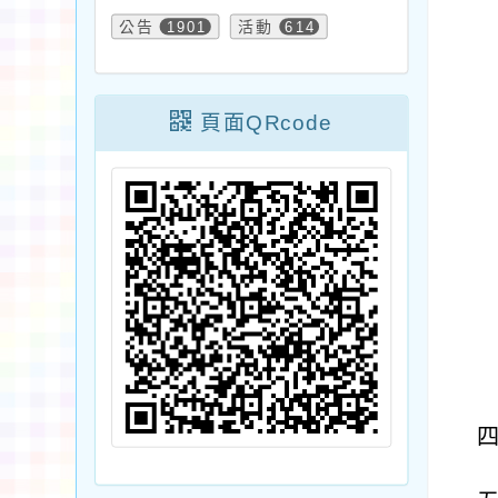
公告
1901
活動
614
頁面QRcode