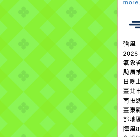
more.
強風
2026
氣象
颱風
日晚
臺北
南投
臺東
部地
陣風
色燈