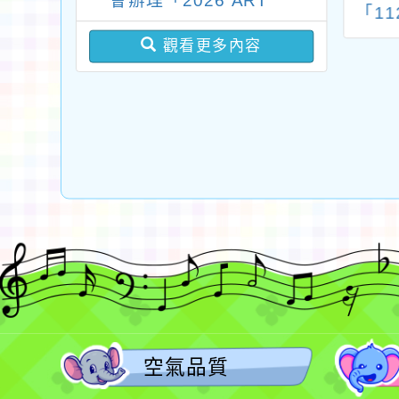
會辦理「2026 ART
辦理「『齊樂動
動總會辦理「114年
「1
TAIPEI臺北國際藝術博
適應體育微電影
教練暨裁判增能進修
實驗
觀看更多內容
覽會」之「藝術教育日」
影競賽拍攝培訓
研習會（第29梯次）
明日
工作坊」活動
臺中場」
末
計畫一案
空氣品質