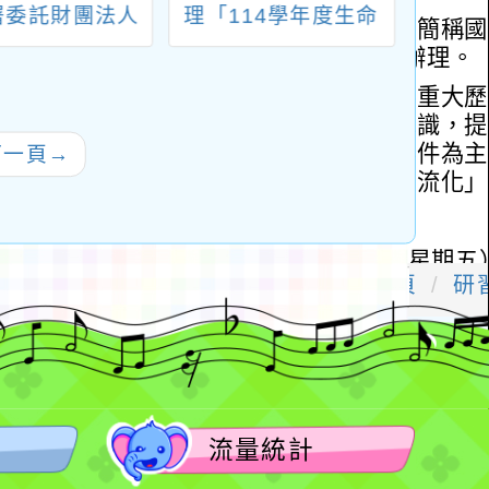
署委託財團法人
理「114學年度生命
月至9
醫學基金會辦理
教育學科中心暨國語
育師
15年度青少年性
文學科中心主題精進
文化
促進增能及衛教
課程：經典閱讀沙
育」
推廣應用研習課
龍」
下一頁
→
報名網址更正為
s://reurl.cc/DxKryO」
流量統計