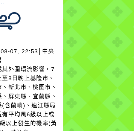
..
-08-07, 22:53│中央
署
或其外圍環流影響，7
上至8日晚上基隆市、
市、新北市、桃園市、
縣、屏東縣、宜蘭縣、
縣(含蘭嶼)、連江縣局
區有平均風6級以上或
8級以上發生的機率(黃
號)，請注意。