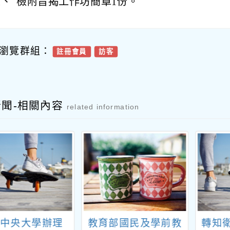
五、
檢附旨揭工作坊簡章1份。
瀏覽群組：
註冊會員
訪客
新聞-相關內容
related information
立中央大學辦理
教育部國民及學前教
轉知