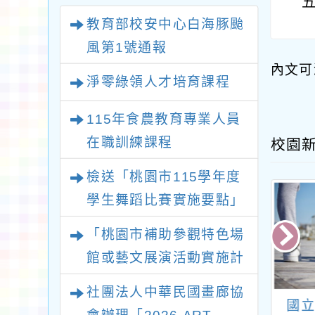
教育部校安中心白海豚颱
風第1號通報
內文可
淨零綠領人才培育課程
115年食農教育專業人員
在職訓練課程
校園
檢送「桃園市115學年度
學生舞蹈比賽實施要點」
1份
「桃園市補助參觀特色場
館或藝文展演活動實施計
畫」115年下半年申請一
社團法人中華民國畫廊協
案
國立臺中教育大
轉知中華民國體育運
國