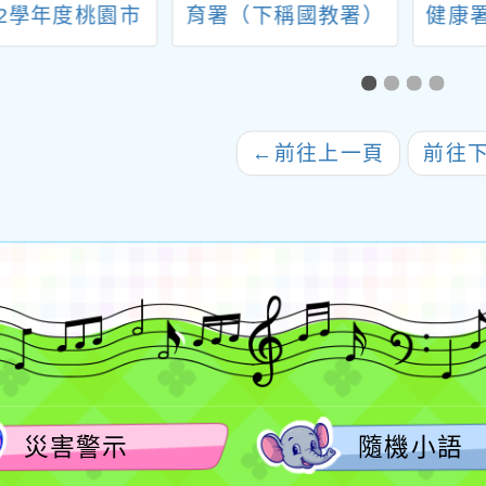
12學年度桃園市
育署（下稱國教署）
健康
基地學校計畫」
「2030雙語政策─提
杏陵
英文閱讀實體期
升國中小英語教師教
「1
成果討論會一案
學效能─教師國內英語
健康
專業發展及選送教師
素材
←
前往上一頁
前往
海外短期進修計畫
程」
─115年國中小英語教
「http
師海外短期進修」報
名簡章及修正報名表1
份
災害警示
隨機小語