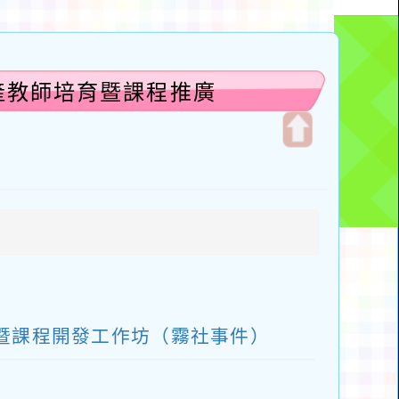
產教師培育暨課程推廣
開
啟
上
方
區
塊
暨課程開發工作坊（霧社事件）