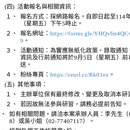
(四)
活動報名與相關資訊：
１、
報名方式：採網路報名，自即日起至114年
（星期五）下午5時止。
２、
報名網址：
https://forms.gle/YHQvfm4Q
9
。
３、
活動通知：為響應無紙化政策，錄取通知
資訊及行前通知將於9月5日（星期五）前以E
送。
４、
粉絲專頁：
https://reurl.cc/Rk01ex
。
(五)
其他事項：
１、
主辦單位保有最終修改、變更及取消本研
２、
若因故無法參與研習，請務必提前告知。
四、
如有相關問題，請洽本案承辦人員：李先生（02-7
8）或吳小姐（02-77407117）。