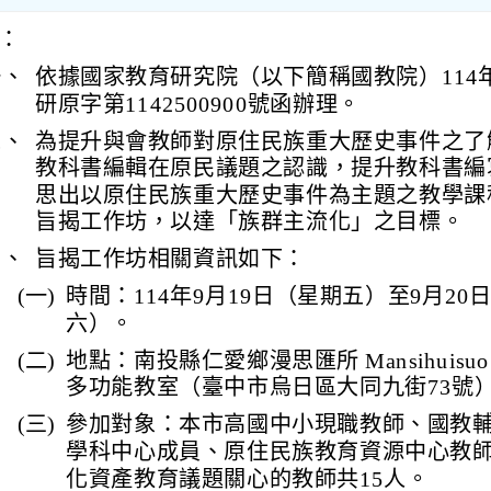
：
一、
依據國家教育研究院（以下簡稱國教院）114年
研原字第1142500900號函辦理。
二、
為提升與會教師對原住民族重大歷史事件之了
教科書編輯在原民議題之認識，提升教科書編
思出以原住民族重大歷史事件為主題之教學課
旨揭工作坊，以達「族群主流化」之目標。
三、
旨揭工作坊相關資訊如下：
(一)
時間：114年9月19日（星期五）至9月20
六）。
(二)
地點：南投縣仁愛鄉漫思匯所 Mansihuisuo St
多功能教室（臺中市烏日區大同九街73號
(三)
參加對象：本市高國中小現職教師、國教
學科中心成員、原住民族教育資源中心教
化資產教育議題關心的教師共15人。