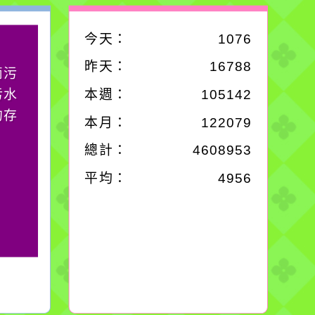
今天：
1076
作者：網路小語
昨天：
16788
滴污
在實現理想的路途中，
污水
必須排除一切干擾，特
本週：
105142
的存
別是要看清那些美麗的
本月：
122079
誘惑。
總計：
4608953
平均：
4956