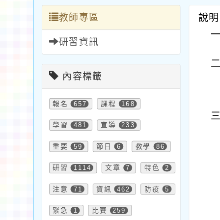
教師專區
說明
研習資訊
內容標籤
報名
657
課程
168
學習
481
宣導
233
重要
59
節日
6
教學
86
研習
1114
文章
7
特色
2
注意
71
資訊
462
防疫
5
緊急
1
比賽
259