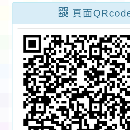
學
頁面QRcod
計