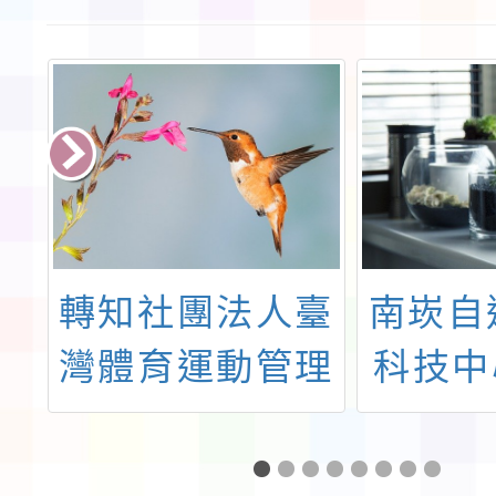
學
轉知社團法人臺
南崁自
下
灣體育運動管理
科技中
學會辦理「職棒
4月份
英
產業發展論壇」
研