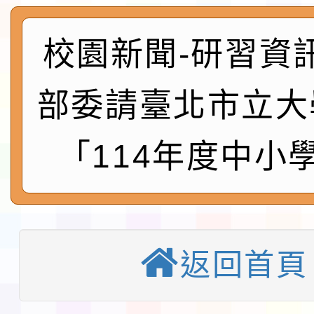
程
函轉國家通訊傳播委員會
鎮韌性（防空）演習－
「115年金融知識線上
校園新聞-研習資
速演練執行計畫」
法」
本校115學年度第1學
部委請臺北市立大
第3次招考代課鐘點教
檢送「桃園市115學年
「114年度中小
告(不再辦理後續甄選)
賽實施要點」1份
本市「115學年度學生
程安排一案
「桃園市補助參觀特色
展演活動實施計畫」11
社團法人中華民國畫廊
返回首頁
請一案
026 ART TAIPEI
淨零綠領人才培育課程