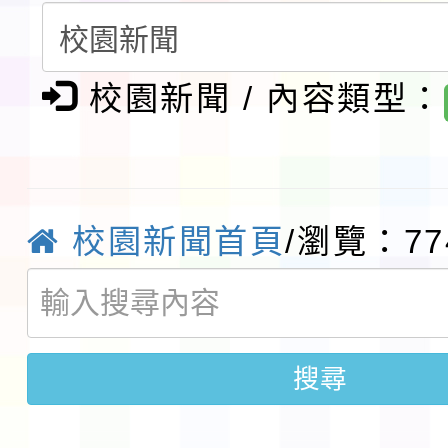
會」之「藝術教育日」
檢送桃園市115學年度
及師生本土語及新住民
115年食農教育專業人
校園新聞 / 內容類型：
實施要點各1份
程
函轉國家通訊傳播委員會
鎮韌性（防空）演習－
「115年金融知識線上
校園新聞首頁
/瀏覽：77
速演練執行計畫」
法」
本校115學年度第1學
第3次招考代課鐘點教
檢送「桃園市115學年
搜尋
告(不再辦理後續甄選)
賽實施要點」1份
本市「115學年度學生