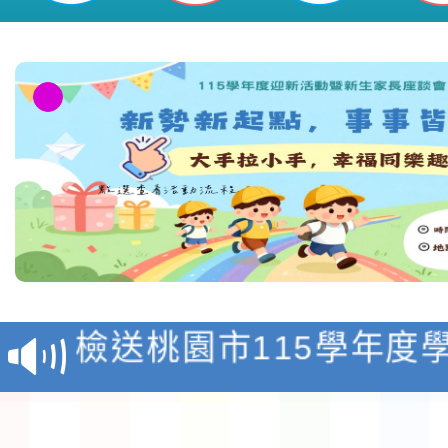
表實施計畫-桃園市平鎮區新勢國民
淨零綠領人才培育課程
檢送桃園市115學年度
及師生本土語及新住民
115年食農教育專業人
實施要點各1份