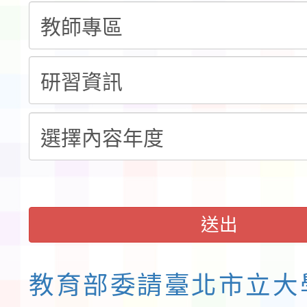
程安排一案
「桃園市補助參觀特色
展演活動實施計畫」11
社團法人中華民國畫廊
請一案
026 ART TAIPEI
會」之「藝術教育日」
送出
教育部委請臺北市立大