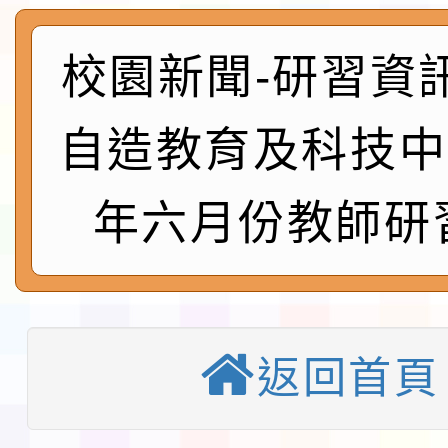
115年食農教育專業人
實施要點各1份
程
函轉國家通訊傳播委員會
校園新聞-研習資
鎮韌性（防空）演習－
「115年金融知識線上
自造教育及科技中
速演練執行計畫」
法」
本校115學年度第1學
年六月份教師研
第3次招考代課鐘點教
檢送「桃園市115學年
告(不再辦理後續甄選)
賽實施要點」1份
本市「115學年度學生
程安排一案
「桃園市補助參觀特色
返回首頁
展演活動實施計畫」11
教育部校安中心白海豚