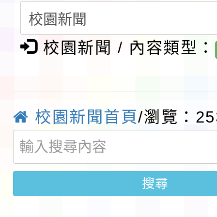
請一案
報
淨零綠領人才培育課程
檢送桃園市115學年度
校園新聞 / 內容類型：
及師生本土語及新住民
115年食農教育專業人
實施要點各1份
程
函轉國家通訊傳播委員會
校園新聞首頁
/瀏覽：25
鎮韌性（防空）演習－
「115年金融知識線上
速演練執行計畫」
法」
本校115學年度第1學
搜尋
第3次招考代課鐘點教
檢送「桃園市115學年
告(不再辦理後續甄選)