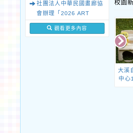
校園
社團法人中華民國畫廊協
案
會辦理「2026 ART
TAIPEI臺北國際藝術博
觀看更多內容
覽會」之「藝術教育日」
計畫一案
中華民國匹克球
大成自造教育及科技
大溪
辦理「114年度
中心辦理114年1月份
中心
匹克球裁判講習
教師研習
會」