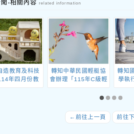
新聞-相關內容
related information
自造教育及科技
轉知中華民國輕艇協
轉知
114年四月份教
會辦理「115年C級輕
學執
師研習
艇立槳教練講習會(屏
年至
東場)」
計創
美感
辦理1
←
前往上一頁
前往
感通
驗課