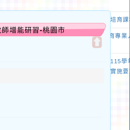
教師增能研習-桃園市
開
啟
上
方
區
塊