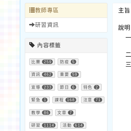
教師專區
主旨
研習資訊
說明
內容標籤
比賽
259
防疫
5
資訊
462
重要
59
宣導
233
節日
6
特色
2
緊急
1
課程
168
注意
71
教學
86
文章
7
研習
1114
活動
614