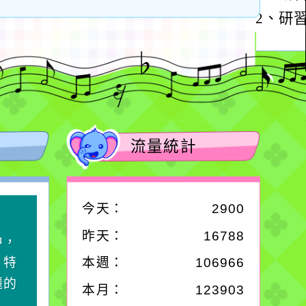
研習工作坊
流量統計
今天：
2900
作者：網路小語
昨天：
16788
中，
一杯清水因滴入一滴污
，特
水而變污濁，一杯污水
本週：
106966
麗的
卻不會因一滴清水的存
本月：
123903
在而變清澈。