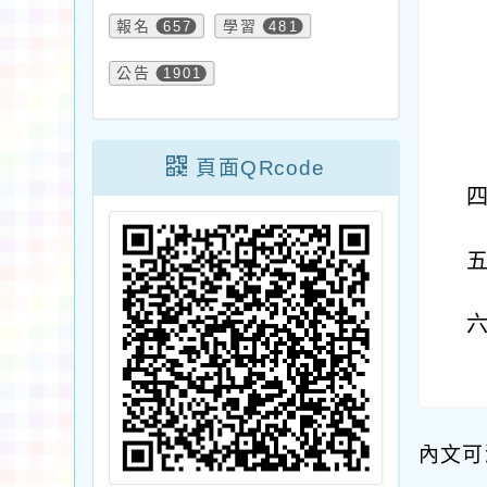
報名
657
學習
481
公告
1901
頁面QRcode
內文可