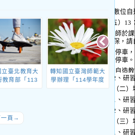
國立臺北教育大
轉知國立臺灣師範大
教育
行教育部「113
學辦理「114學年度
海洋大
115年美感與設
適應體育增能工作坊─
海洋
新計畫」之北區
從認識到實踐：打造
材教
教育基地大學，
共融視野的適應體育
14-1學期「美
教學力」
下一頁
→
識課程與美感體
程推廣計畫」教