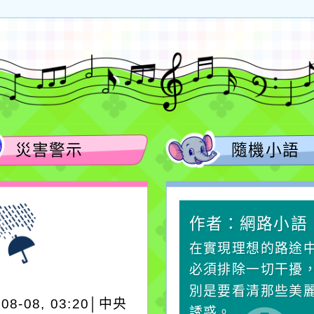
師
災害警示
隨機小語
作者：網路小語
作者：網路小語
生活是一面鏡子。你對
在實現理想的路途
它笑，它就對你笑；你
必須排除一切干擾
對它哭，它也對你哭。
別是要看清那些美
-08-08, 03:20│中央
誘惑。