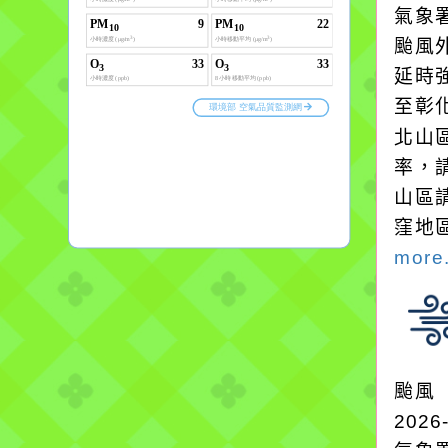
氣象
颱風
延時強
至彰
北山
率，
山區
窪地
more.
颱風
2026