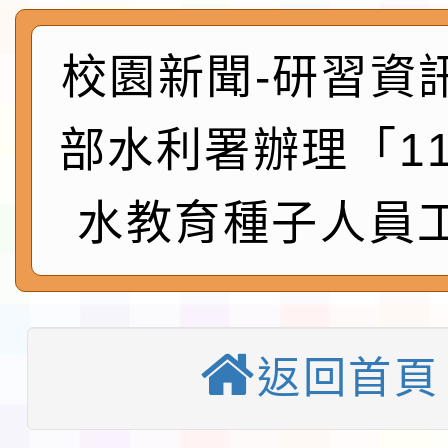
及師生本土語及新住民
115年食農教育專業人
實施要點各1份
程
校園新聞-研習資
函轉國家通訊傳播委員會
鎮韌性（防空）演習－
「115年金融知識線上
部水利署辦理「1
速演練執行計畫」
法」
本校115學年度第1學
水教育種子人員
第3次招考代課鐘點教
檢送「桃園市115學年
告(不再辦理後續甄選)
賽實施要點」1份
本市「115學年度學生
程安排一案
「桃園市補助參觀特色
返回首頁
展演活動實施計畫」11
教育部校安中心白海豚