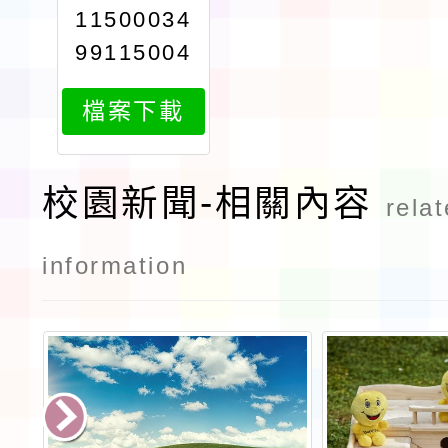
11500034
99115004
3374經濟
檔案下載
部水利署11
5年繪本說
演節水教育
校園新聞-相關內容
rela
種子人員工
作坊活動簡
information
章attach1