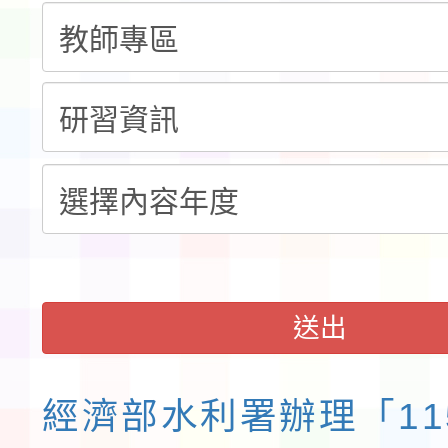
告(不再辦理後續甄選)
賽實施要點」1份
本市「115學年度學生
程安排一案
「桃園市補助參觀特色
展演活動實施計畫」11
請一案
送出
經濟部水利署辦理「11