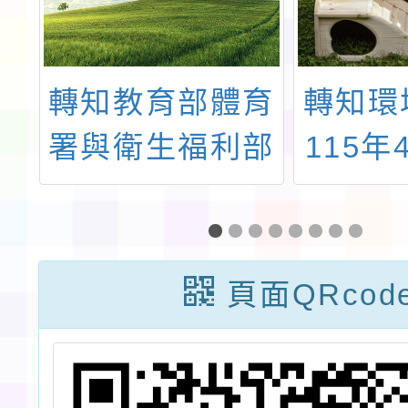
立
轉知教育部體育
轉知環
辦
署與衛生福利部
115年
國民健康署辦理
午10
統
「2024『運動
「 11
計
健康 永續人
民響應
頁面QRcod
生』全民運動與
動計畫
健康政策國際研