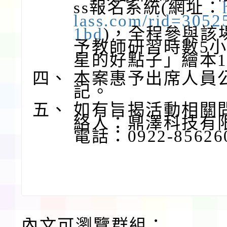
ss報名系統(網址：
lass.com/rid=305
1bd
)，全程參與該
予教師研習時數5
星的好點子」繪本
四、
本案惠予出席人員
記。
五、
如有旨揭活動相關
絡人：鼎澤科技有
電話：0922-8562
內文可瀏覽群組：