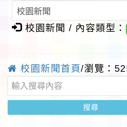
請一案
報
淨零綠領人才培育課程
校園新聞 / 內容類型：
檢送桃園市115學年度
及師生本土語及新住民
115年食農教育專業人
實施要點各1份
程
函轉國家通訊傳播委員會
校園新聞首頁
/瀏覽：52
鎮韌性（防空）演習－
「115年金融知識線上
速演練執行計畫」
法」
本校115學年度第1學
搜尋
第3次招考代課鐘點教
檢送「桃園市115學年