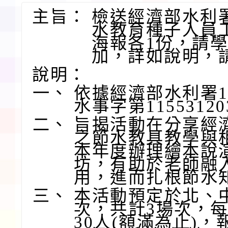
主旨：
檢送經濟部水利署
水教育種子人員
海報各1份，請
加，詳如說明，
說明：
一、
依據經濟部水利署11
水事字第1155312
二、
旨揭活動在分享經
之節水教具教學與
本年度辦理繪本說
坊，有助於老師融
用，進而扎根節水
三、
本活動預定於北、
次，共計3場次，
30人(額滿為止)，