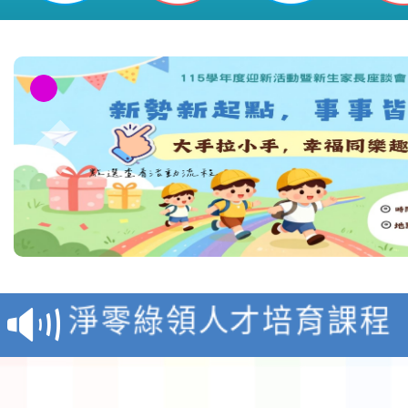
教育部校安中心白海豚
報
淨零綠領人才培育課程
檢送桃園市115學年度