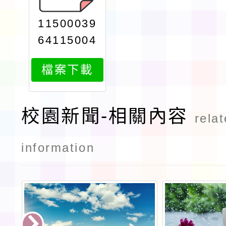
11500039
64115004
8300環境
檔案下載
教育303小
時核心課程
研習班簡章
校園新聞-相關內容
rela
海報attach
2
information