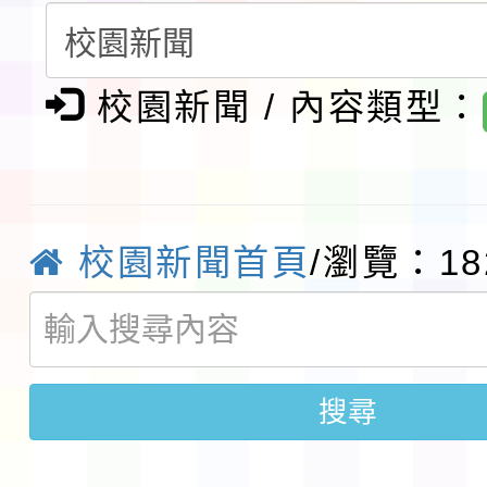
請一案
報
淨零綠領人才培育課程
檢送桃園市115學年度
校園新聞 / 內容類型：
及師生本土語及新住民
115年食農教育專業人
實施要點各1份
程
函轉國家通訊傳播委員會
校園新聞首頁
/瀏覽：18
鎮韌性（防空）演習－
「115年金融知識線上
速演練執行計畫」
法」
本校115學年度第1學
搜尋
第3次招考代課鐘點教
檢送「桃園市115學年
告(不再辦理後續甄選)
賽實施要點」1份