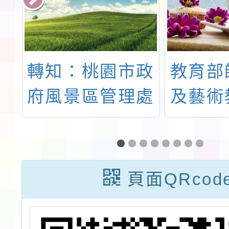
辦
轉知：桃園市政
教育部
學
府風景區管理處
及藝術
方
辦理「暗空導覽
助國立
教
培訓：Kayal
大學辦
，
Lala暗空守護培
語教學
頁面QRcod
教
訓課程」
發展中
畫
編製之