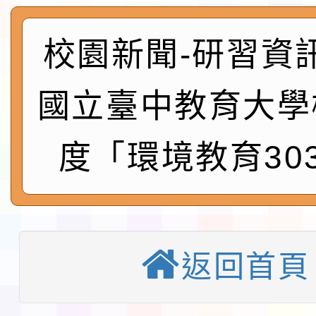
實施要點各1份
程
函轉國家通訊傳播委員會
校園新聞-研習資
鎮韌性（防空）演習－
「115年金融知識線上
國立臺中教育大學
速演練執行計畫」
法」
本校115學年度第1學
度「環境教育30
第3次招考代課鐘點教
檢送「桃園市115學年
告(不再辦理後續甄選)
賽實施要點」1份
本市「115學年度學生
程安排一案
「桃園市補助參觀特色
返回首頁
展演活動實施計畫」11
教育部校安中心白海豚