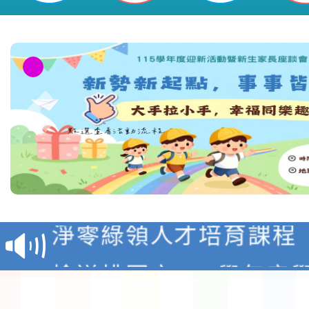
教育部校安中心白海豚
報
淨零綠領人才培育課程
檢送桃園市115學年度
及師生本土語及新住民
115年食農教育專業人