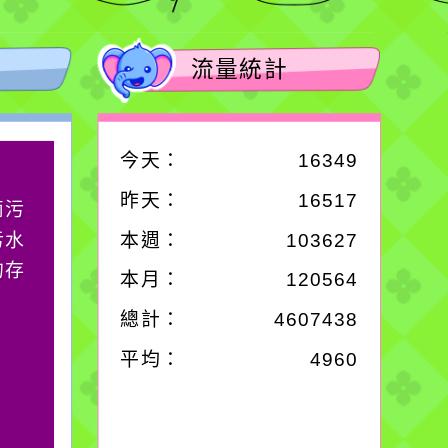
流量統計
今天：
16349
作者：網路小語
昨天：
16517
滴污
生活是一面鏡子。你對
污水
它笑，它就對你笑；你
本週：
103627
的存
對它哭，它也對你哭。
本月：
120564
總計：
4607438
平均：
4960