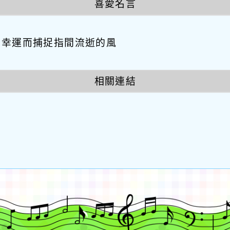
喜愛名言
因幸運而捕捉指間流逝的風
相關連結