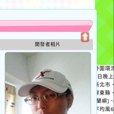
u
開發者相片
開
啟
上
方
區
塊