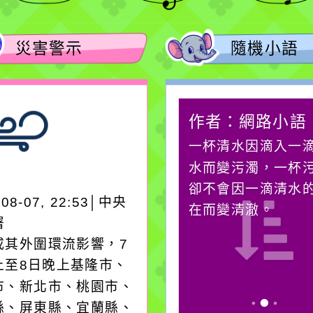
災害警示
隨機小語
作者：網路小語
作者：網路小語
在實現理想的路途中，
一杯清水因滴入一
必須排除一切干擾，特
水而變污濁，一杯
別是要看清那些美麗的
卻不會因一滴清水
-08-07, 22:53│中央
誘惑。
在而變清澈。
署
或其外圍環流影響，7
上至8日晚上基隆市、
市、新北市、桃園市、
縣、屏東縣、宜蘭縣、