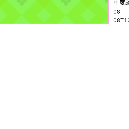
中度颱
08-
08T1
中度颱
more.
停水
2026
自來
為提
青昇
水施