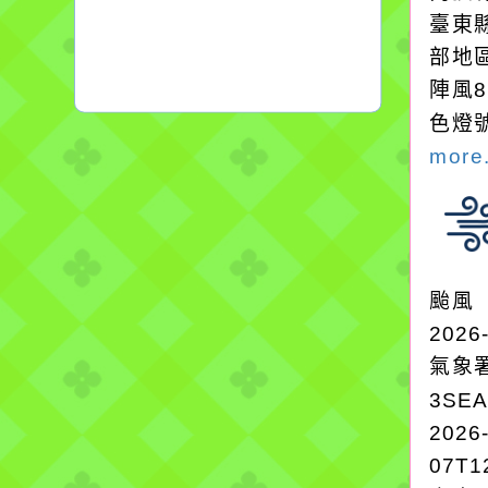
臺東
部地
陣風
色燈
more.
颱風
2026
氣象
3SE
2026
07T1