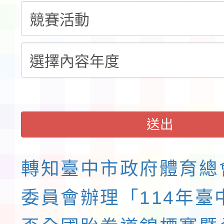
程安排一案
「桃園市補助參觀特色
展演活動實施計畫」11
社團法人中華民國畫廊
請一案
026 ART TAIPEI
會」之「藝術教育日」
送出
轉知臺中市政府體育總
委員會辦理「114年臺