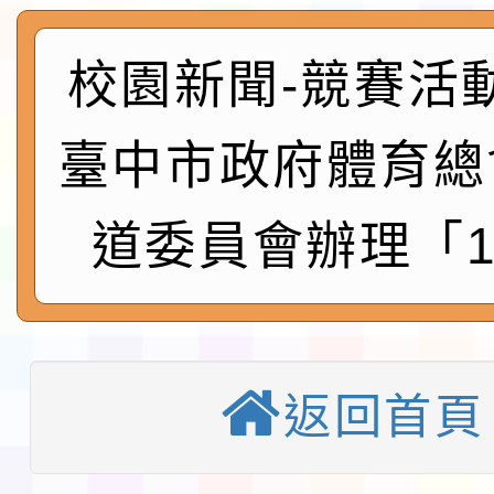
實施要點各1份
程
函轉國家通訊傳播委員會
鎮韌性（防空）演習－
校園新聞-競賽活
「115年金融知識線上
速演練執行計畫」
法」
本校115學年度第1學
臺中市政府體育總
第3次招考代課鐘點教
檢送「桃園市115學年
道委員會辦理「1
告(不再辦理後續甄選)
賽實施要點」1份
本市「115學年度學生
程安排一案
「桃園市補助參觀特色
展演活動實施計畫」11
返回首頁
社團法人中華民國畫廊
請一案
026 ART TAIPEI
淨零綠領人才培育課程