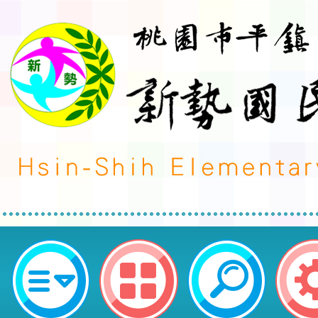
轉知臺中市政府體育總會跆拳道委員
年臺中市主委盃全國跆拳道錦標賽
市跆拳道代表隊選拔」競賽規程-桃