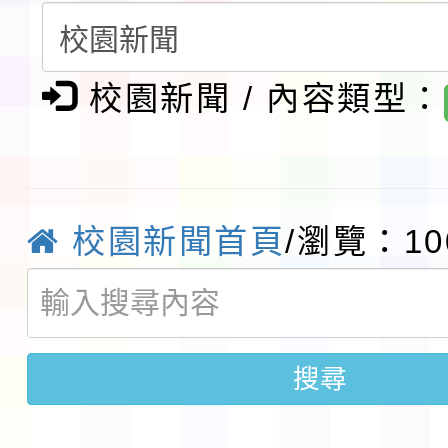
會」之「藝術教育日」
檢送桃園市115學年度
校園新聞 / 內容類型：
及師生本土語及新住民
115年食農教育專業人
實施要點各1份
程
函轉國家通訊傳播委員會
鎮韌性（防空）演習－
「115年金融知識線上
校園新聞首頁
/瀏覽：10
速演練執行計畫」
法」
本校115學年度第1學
第3次招考代課鐘點教
檢送「桃園市115學年
搜尋
告(不再辦理後續甄選)
賽實施要點」1份
本市「115學年度學生