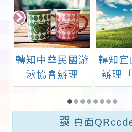
育
轉知中華民國游
轉知宜
員
泳協會辦理
辦理「
年
「114年全國總
輝宜蘭
全
統盃暨美津濃游
標
泳錦標賽」
頁面QRcod