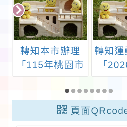
府
轉知本市辦理
轉知運
理
「115年桃園市
「20
市
運動會－市長盃
動賽事
力
龍獅運動錦標賽
街舞
暨115年全民運
頁面QRcod
動會龍獅運動代