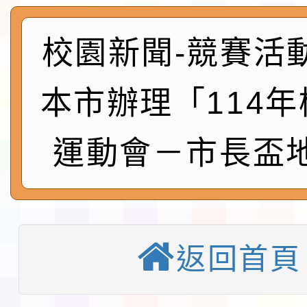
及師生本土語及新住民
115年食農教育專業人
實施要點各1份
程
函轉國家通訊傳播委員會
校園新聞-競賽活
鎮韌性（防空）演習－
「115年金融知識線上
本市辦理「114
速演練執行計畫」
法」
本校115學年度第1學
運動會－市長盃
第3次招考代課鐘點教
檢送「桃園市115學年
告(不再辦理後續甄選)
賽實施要點」1份
本市「115學年度學生
程安排一案
「桃園市補助參觀特色
返回首頁
展演活動實施計畫」11
教育部校安中心白海豚