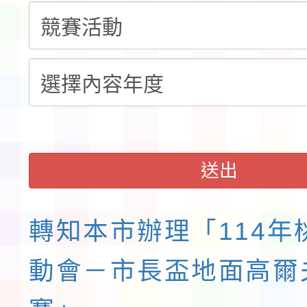
告(不再辦理後續甄選)
賽實施要點」1份
本市「115學年度學生
程安排一案
「桃園市補助參觀特色
展演活動實施計畫」11
請一案
送出
轉知本市辦理「114年
動會－市長盃地面高爾