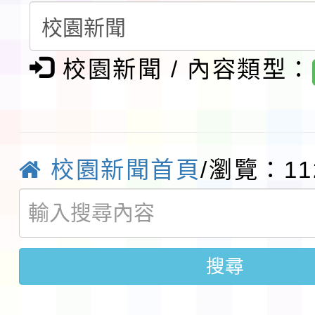
請一案
報
淨零綠領人才培育課程
校園新聞 / 內容類型：
檢送桃園市115學年度
及師生本土語及新住民
115年食農教育專業人
實施要點各1份
程
函轉國家通訊傳播委員會
校園新聞首頁
/瀏覽：11
鎮韌性（防空）演習－
「115年金融知識線上
速演練執行計畫」
法」
本校115學年度第1學
搜尋
第3次招考代課鐘點教
檢送「桃園市115學年