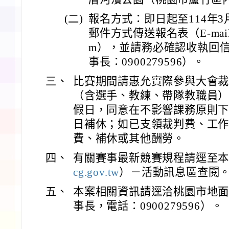
(二)
報名方式：即日起至114年3
郵件方式傳送報名表（E-mail：sh
m），並請務必確認收執回信
事長：0900279596）。
三、
比賽期間請惠允實際參與大會
（含選手、教練、帶隊教職員
假日，同意在不影響課務原則
日補休；如已支領裁判費、工
費、補休或其他酬勞。
四、
有關賽事最新競賽規程請逕至
cg.gov.tw
）－活動訊息區查閱
五、
本案相關資訊請逕洽桃園市地
事長，電話：0900279596）。