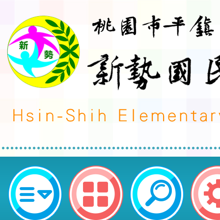
轉知本市辦理「114年桃園市運動
高爾夫錦標賽」-桃園市平鎮區新勢