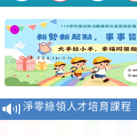
教育部校安中心白海豚
報
淨零綠領人才培育課程
檢送桃園市115學年度