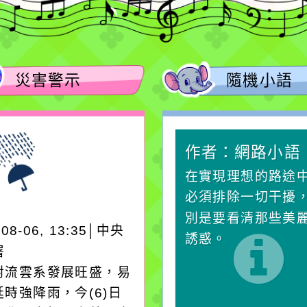
災害警示
隨機小語
作者：網路小語
作者：網路小語
生活是一面鏡子。你對
在實現理想的路途
它笑，它就對你笑；你
必須排除一切干擾
對它哭，它也對你哭。
別是要看清那些美
-08-06, 13:35│中央
誘惑。
署
對流雲系發展旺盛，易
時強降雨，今(6)日