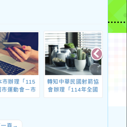
本市辦理「115
轉知中華民國射箭協
轉知
園市運動會－市
會辦理「114年全國
「202
龍獅運動錦標賽
理事長盃射箭錦標
學獎」
15年全民運動會
賽」
運動代表隊選拔
賽」
下一頁
→