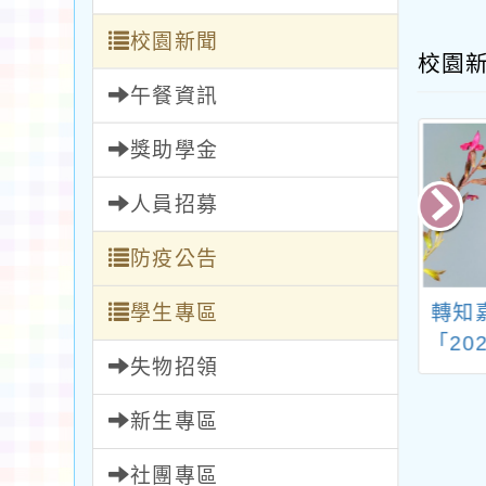
校園新聞
校園
午餐資訊
獎助學金
人員招募
防疫公告
財政部南區國稅
學生專區
轉知本市體育總會桌
轉知
辦「財政部115
球委員會辦理「114
「20
失物招領
一發票盃路跑活
年桃園市運動會－市
動(臺南場)」
長盃桌球錦標賽」變
新生專區
更競賽規程
社團專區