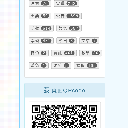
注意
70
宣導
232
重要
59
公告
1899
活動
614
報名
657
學習
481
節日
6
文章
7
特色
2
資訊
461
教學
86
緊急
1
防疫
5
課程
168
頁面QRcode