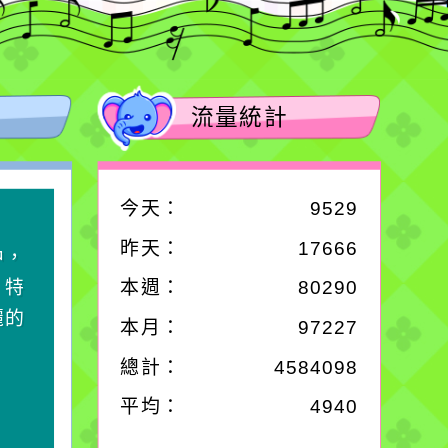
流量統計
今天：
9529
作者：網路小語
昨天：
17666
中，
一杯清水因滴入一滴污
，特
水而變污濁，一杯污水
本週：
80290
麗的
卻不會因一滴清水的存
本月：
97227
在而變清澈。
總計：
4584098
平均：
4940