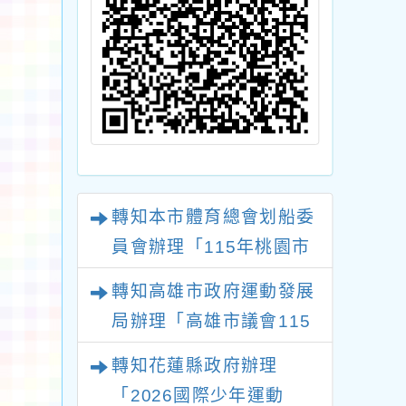
轉知本市體育總會划船委
員會辦理「115年桃園市
運動會─市長盃划船錦標
轉知高雄市政府運動發展
賽」海洋艇及SUP(公開
局辦理「高雄市議會115
海浪水域)，申請變更地
年議長盃全國分齡游泳錦
轉知花蓮縣政府辦理
點
標賽」
「2026國際少年運動