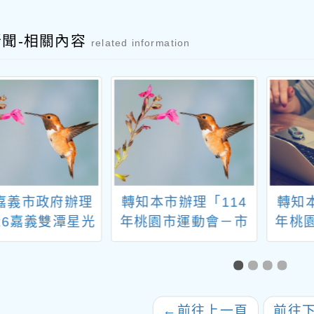
新聞-相關內容
related information
嘉義市政府辦理
轉知本市辦理「114
轉知
26嘉義雙潭星光
年桃園市運動會－市
年桃
路跑」
長盃飛盤錦標賽」
長盃
暨1
龍獅
←
前往上一頁
前往