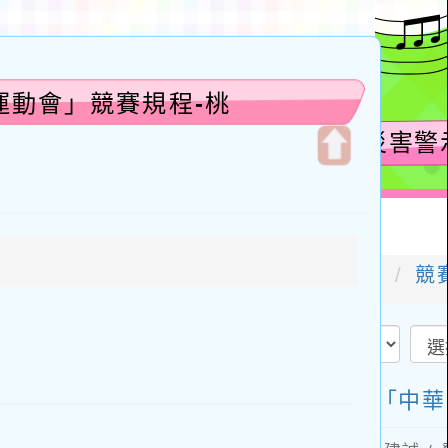
運動會」競賽規程-桃
開
啟
上
方
區
塊