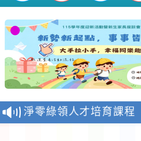
教育部校安中心白海豚
報
淨零綠領人才培育課程
檢送桃園市115學年度