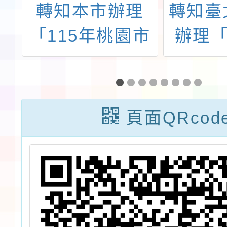
田
轉知本市辦理
轉知臺
「115年桃園市
辦理「
田
運動會－市長盃
北馬拉
賽
健力錦標賽暨
115年全民運動
頁面QRcod
會健力代表隊選
拔賽」