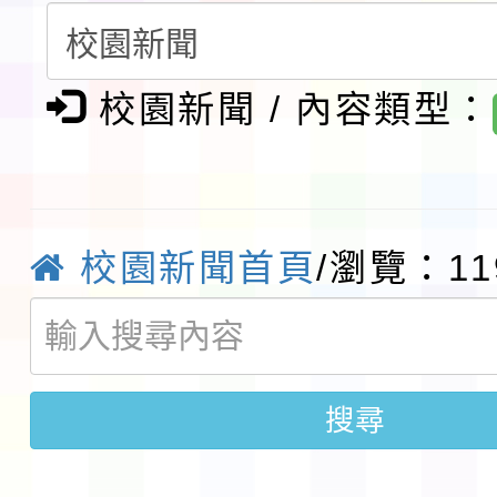
請一案
報
淨零綠領人才培育課程
校園新聞 / 內容類型：
檢送桃園市115學年度
及師生本土語及新住民
115年食農教育專業人
實施要點各1份
程
函轉國家通訊傳播委員會
校園新聞首頁
/瀏覽：11
鎮韌性（防空）演習－
「115年金融知識線上
速演練執行計畫」
法」
本校115學年度第1學
搜尋
第3次招考代課鐘點教
檢送「桃園市115學年