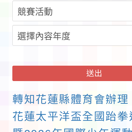
告(不再辦理後續甄選)
賽實施要點」1份
本市「115學年度學生
程安排一案
「桃園市補助參觀特色
展演活動實施計畫」11
請一案
送出
轉知花蓮縣體育會辦理「
花蓮太平洋盃全國跆拳