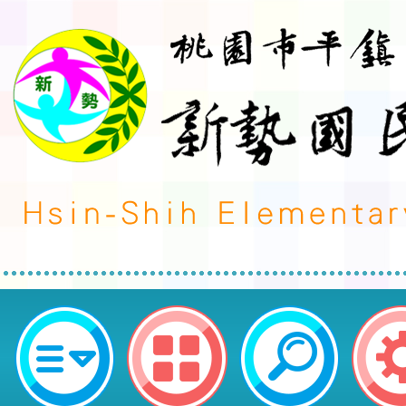
轉知花蓮縣體育會辦理「2025花
拳道錦標賽暨2026年國際少年運動會
項目測試賽」-桃園市平鎮區新勢國