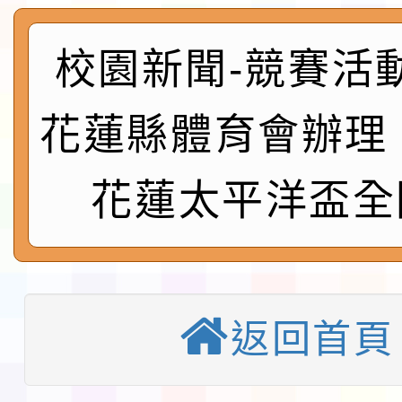
及師生本土語及新住民
115年食農教育專業人
實施要點各1份
程
校園新聞-競賽活
函轉國家通訊傳播委員會
鎮韌性（防空）演習－
「115年金融知識線上
花蓮縣體育會辦理「
速演練執行計畫」
法」
本校115學年度第1學
花蓮太平洋盃全
第3次招考代課鐘點教
檢送「桃園市115學年
告(不再辦理後續甄選)
賽實施要點」1份
本市「115學年度學生
程安排一案
「桃園市補助參觀特色
返回首頁
展演活動實施計畫」11
教育部校安中心白海豚