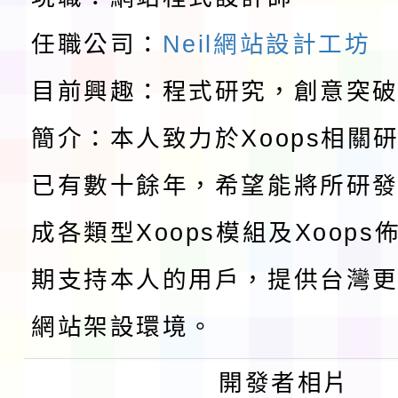
請一案
任職公司：
Neil網站設計工坊
報
淨零綠領人才培育課程
目前興趣：程式研究，創意突
檢送桃園市115學年度
簡介：本人致力於Xoops相關
及師生本土語及新住民
115年食農教育專業人
已有數十餘年，希望能將所研
實施要點各1份
程
函轉國家通訊傳播委員會
成各類型Xoops模組及Xoop
鎮韌性（防空）演習－
「115年金融知識線上
期支持本人的用戶，提供台灣更
速演練執行計畫」
法」
本校115學年度第1學
網站架設環境。
第3次招考代課鐘點教
檢送「桃園市115學年
開發者相片