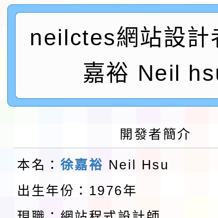
及師生本土語及新住民
115年食農教育專業人
neilctes網站設
實施要點各1份
程
函轉國家通訊傳播委員會
嘉裕 Neil hs
鎮韌性（防空）演習－
「115年金融知識線上
速演練執行計畫」
法」
本校115學年度第1學
第3次招考代課鐘點教
檢送「桃園市115學年
開發者簡介
告(不再辦理後續甄選)
賽實施要點」1份
本市「115學年度學生
本名：
徐嘉裕
Neil Hsu
程安排一案
「桃園市補助參觀特色
出生年份：1976年
展演活動實施計畫」11
教育部校安中心白海豚
現職：網站程式設計師