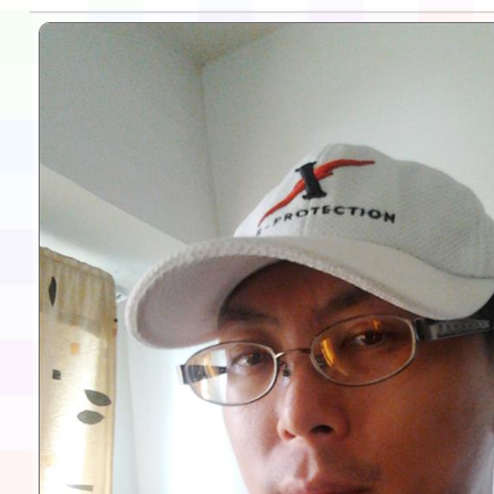
告(不再辦理後續甄選)
賽實施要點」1份
本市「115學年度學生
程安排一案
「桃園市補助參觀特色
展演活動實施計畫」11
請一案