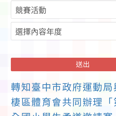
「115年桃園市運動會
「114-115年度COVI
錦標賽」海洋艇及SUP
計畫」公費接種對象擴
115學年度迎新活動暨
域)，申請變更地點
會活動流程表
送出
轉知臺中市政府運動局
棲區體育會共同辦理「