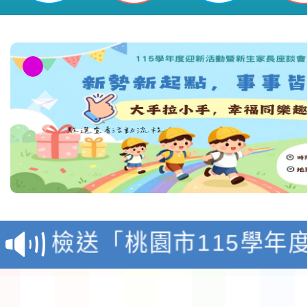
本校115學年度第1學
第3次招考代課鐘點教
檢送「桃園市115學年
告(不再辦理後續甄選)
賽實施要點」1份
本市「115學年度學生