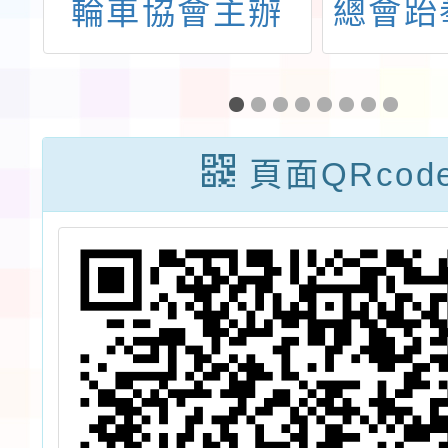
輪車協會主辦
總會跆
屆
「114年第12屆
會辦理
對
教育盃全國獨輪
臺中市
車錦標賽」
國跆
頁面QRcod