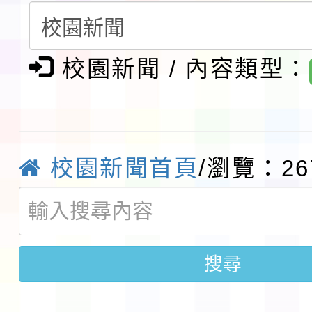
第3次招考代課鐘點教
檢送「桃園市115學年
告(不再辦理後續甄選)
校園新聞 / 內容類型：
賽實施要點」1份
本市「115學年度學生
程安排一案
「桃園市補助參觀特色
展演活動實施計畫」11
社團法人中華民國畫廊
校園新聞首頁
/瀏覽：26
請一案
026 ART TAIPEI
本校115學年度第1學
會」之「藝術教育日」
第2次招考代課鐘點教
115 年度兒童課後照顧
搜尋
告(採1次公告分次招考)
0 小時業訓練課程
轉知本市體育總會划船