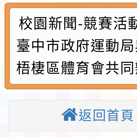
程安排一案
「桃園市補助參觀特色
展演活動實施計畫」11
校園新聞-競賽活
社團法人中華民國畫廊
請一案
026 ART TAIPEI
本校115學年度第1學
臺中市政府運動局
會」之「藝術教育日」
第2次招考代課鐘點教
115 年度兒童課後照顧
梧棲區體育會共同
告(採1次公告分次招考)
0 小時業訓練課程
轉知本市體育總會划船
「115年桃園市運動會
「114-115年度COVI
錦標賽」海洋艇及SUP
計畫」公費接種對象擴
返回首頁
115學年度迎新活動暨
域)，申請變更地點
會活動流程表
本校115學年度第1學