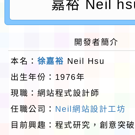
嘉裕 Neil hs
會」之「藝術教育日」
第2次招考代課鐘點教
115 年度兒童課後照顧
告(採1次公告分次招考)
0 小時業訓練課程
轉知本市體育總會划船
開發者簡介
「115年桃園市運動會
「114-115年度COVI
本名：
徐嘉裕
Neil Hsu
錦標賽」海洋艇及SUP
計畫」公費接種對象擴
115學年度迎新活動暨
出生年份：1976年
域)，申請變更地點
會活動流程表
本校115學年度第1學
現職：網站程式設計師
第3次招考代課鐘點教
檢送「桃園市115學年
任職公司：
Neil網站設計工坊
告(不再辦理後續甄選)
賽實施要點」1份
本市「115學年度學生
目前興趣：程式研究，創意突