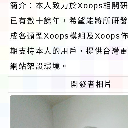
程安排一案
簡介：本人致力於Xoops相關
「桃園市補助參觀特色
已有數十餘年，希望能將所研
展演活動實施計畫」11
社團法人中華民國畫廊
成各類型Xoops模組及Xoop
請一案
026 ART TAIPEI
本校115學年度第1學
期支持本人的用戶，提供台灣更
會」之「藝術教育日」
第2次招考代課鐘點教
115 年度兒童課後照顧
網站架設環境。
告(採1次公告分次招考)
0 小時業訓練課程
轉知本市體育總會划船
開發者相片
「115年桃園市運動會
「114-115年度COVI
錦標賽」海洋艇及SUP
計畫」公費接種對象擴
115學年度迎新活動暨
域)，申請變更地點
會活動流程表