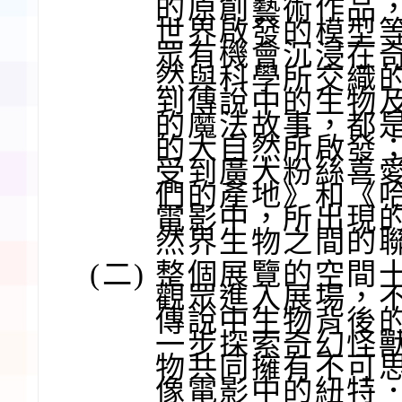
的原創藝術作品
世界啟發的模型
眾有機會沉浸在
然與科學所交織
到傳說中的生物
的魔法故事，都
的大自然所啟發
受到廣大粉絲喜
們的產地》和《
電影中，所出現
然界生物之間的
(二)
整個展覽的空間
觀眾進入展場，
傳說中生物背後
一步探索奇幻怪
物共同擁有不可
像電影中的紐特．