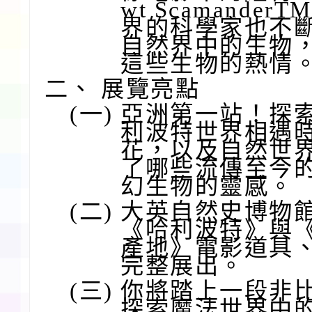
wt Scamande
界的科學家也不
自然界中的生物
這些生物的熱情
二、
展覽亮點
(一)
亞洲第一站！探
利波特世界相遇
花，以及自然世
了哪些流傳至今
幻生物的靈感。
(二)
大英自然史博物
《哈利波特》與
產地》電影道具
完整展出。
(三)
你將踏上一段非
探索魔法世界中