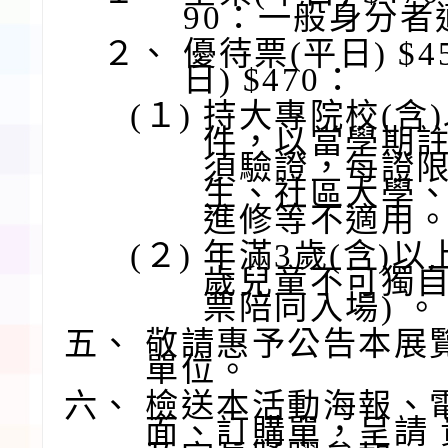
90：一般身分者
２、
優待票(平日) $4
日) $470：
(１)
持大專院校(含
件，以當學期
須驗證，每證
生、社區大學
進修等不適用
(２)
年滿3歲(含)以
歲兒童不可獨
票陪同入場) 。
五、
敬請惠予公告本展
單位。
六、
檢送本活動海報、
面、訂購單，呈請