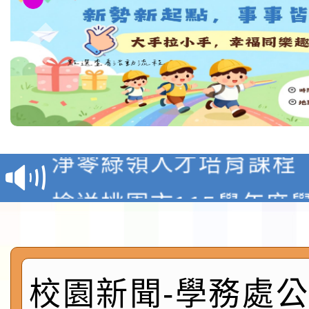
教育部校安中心白海豚
報
淨零綠領人才培育課程
檢送桃園市115學年度
及師生本土語及新住民
115年食農教育專業人
實施要點各1份
程
函轉國家通訊傳播委員會
校園新聞-學務處公告