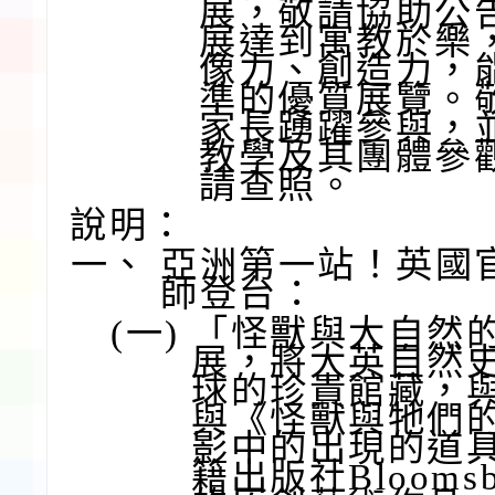
展，敬請協助公
展達到寓教於樂
像力、創造力，
準的優質展覽。
家長踴躍參與，
教學及其團體參
請查照。
說明：
一、
亞洲第一站！英國
師登台：
(一)
「怪獸與大自然
展，將大英自然
球的珍貴館藏，
與《怪獸與牠們
影中的出現的道
籍出版社Bloomsbur