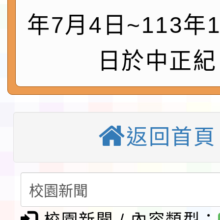
鎮韌性（防空）演習－
「115年金融知識線上
年7月4日~113年1
速演練執行計畫」
法」
本校115學年度第1學
日於中正紀
第3次招考代課鐘點教
檢送「桃園市115學年
告(不再辦理後續甄選)
賽實施要點」1份
本市「115學年度學生
程安排一案
「桃園市補助參觀特色
返回首頁
展演活動實施計畫」11
教育部校安中心白海豚
請一案
報
淨零綠領人才培育課程
檢送桃園市115學年度
校園新聞 / 內容類型：