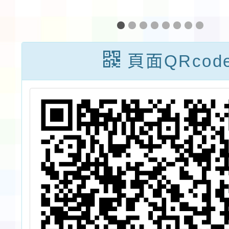
廣
「人間有情-關
子！
詩
懷癲癇徵文比
坑》繪
課
賽」活動
單及
頁面QRcod