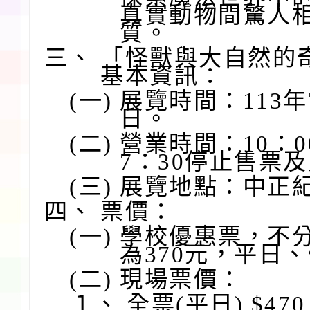
真實動物間驚人
質。
三、
「怪獸與大自然的
基本資訊：
(一)
展覽時間：113年7
日。
(二)
營業時間：10：00
7：30停止售票
(三)
展覽地點：中正
四、
票價：
(一)
學校優惠票，不
為370元，平日
(二)
現場票價：
１、
全票(平日) $470