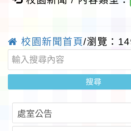
及師生本土語及新住民
115年食農教育專業人
實施要點各1份
程
函轉國家通訊傳播委員會
校園新聞首頁
/瀏覽：14
鎮韌性（防空）演習－
「115年金融知識線上
速演練執行計畫」
法」
本校115學年度第1學
第3次招考代課鐘點教
檢送「桃園市115學年
搜尋
告(不再辦理後續甄選)
賽實施要點」1份
本市「115學年度學生
程安排一案
「桃園市補助參觀特色