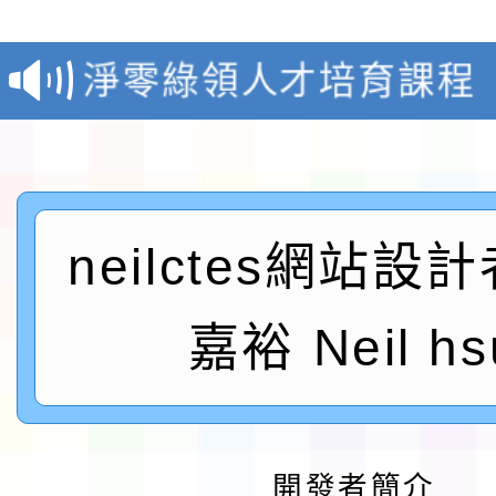
報
淨零綠領人才培育課程
檢送桃園市115學年度
及師生本土語及新住民
115年食農教育專業人
實施要點各1份
程
neilctes網站設
函轉國家通訊傳播委員會
鎮韌性（防空）演習－
「115年金融知識線上
嘉裕 Neil hs
速演練執行計畫」
法」
本校115學年度第1學
第3次招考代課鐘點教
檢送「桃園市115學年
開發者簡介