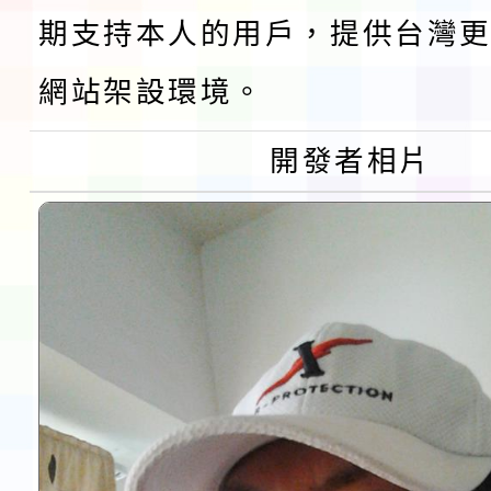
「115年金融知識線上
期支持本人的用戶，提供台灣更
速演練執行計畫」
法」
本校115學年度第1學
網站架設環境。
第3次招考代課鐘點教
檢送「桃園市115學年
開發者相片
告(不再辦理後續甄選)
賽實施要點」1份
本市「115學年度學生
程安排一案
「桃園市補助參觀特色
展演活動實施計畫」11
請一案