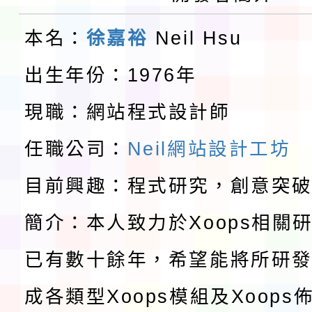
告(不再辦理後續甄選)
賽實施要點」1份
本市「115學年度學生
本名：
徐嘉裕
Neil Hsu
程安排一案
「桃園市補助參觀特色
出生年份：1976年
展演活動實施計畫」11
教育部校安中心白海豚
現職：網站程式設計師
請一案
報
淨零綠領人才培育課程
任職公司：
Neil網站設計工坊
檢送桃園市115學年度
目前興趣：程式研究，創意突
簡介：本人致力於Xoops相關
及師生本土語及新住民
115年食農教育專業人
已有數十餘年，希望能將所研
實施要點各1份
程
函轉國家通訊傳播委員會
成各類型Xoops模組及Xoop
鎮韌性（防空）演習－