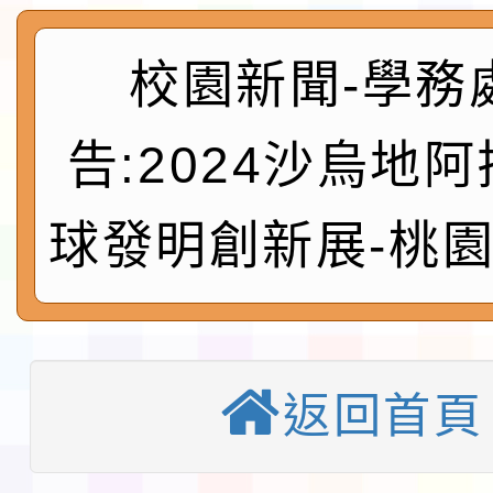
及師生本土語及新住民
115年食農教育專業人
實施要點各1份
程
校園新聞-學務
函轉國家通訊傳播委員會
鎮韌性（防空）演習－
「115年金融知識線上
告:2024沙烏地
速演練執行計畫」
法」
本校115學年度第1學
球發明創新展-桃
第3次招考代課鐘點教
檢送「桃園市115學年
告(不再辦理後續甄選)
賽實施要點」1份
本市「115學年度學生
程安排一案
「桃園市補助參觀特色
返回首頁
展演活動實施計畫」11
教育部校安中心白海豚