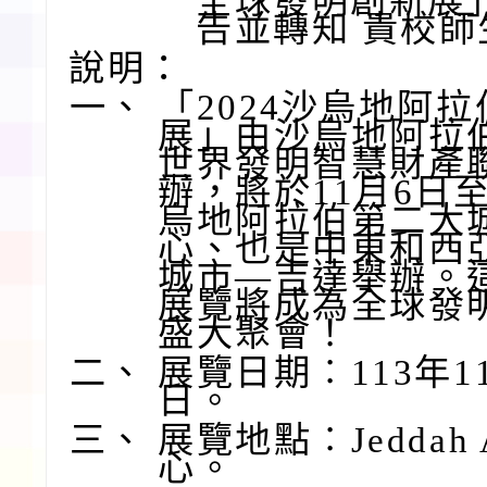
全球發明創新展
告並轉知 貴校
說明：
一、
「2024沙烏地阿
展」由沙烏地阿拉
世界發明智慧財產
辦，將於11月6日至
烏地阿拉伯第二大
心、也是中東和西
城市—吉達舉辦。
展覽將成為全球發
盛大聚會！
二、
展覽日期︰113年1
日。
三、
展覽地點︰Jeddah 
心。