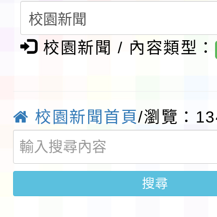
請一案
報
淨零綠領人才培育課程
校園新聞 / 內容類型：
檢送桃園市115學年度
及師生本土語及新住民
115年食農教育專業人
實施要點各1份
程
函轉國家通訊傳播委員會
校園新聞首頁
/瀏覽：13
鎮韌性（防空）演習－
「115年金融知識線上
速演練執行計畫」
法」
本校115學年度第1學
搜尋
第3次招考代課鐘點教
檢送「桃園市115學年