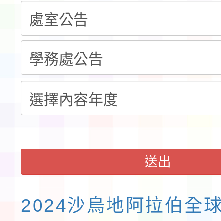
告(不再辦理後續甄選)
賽實施要點」1份
本市「115學年度學生
程安排一案
「桃園市補助參觀特色
展演活動實施計畫」11
請一案
送出
2024沙烏地阿拉伯全