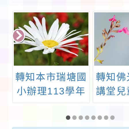
宏
轉知本市瑞塘國
轉知佛
金
小辦理113學年
講堂兒
道
度健康促進中心
發展委
」
議題學校－「健
「三好