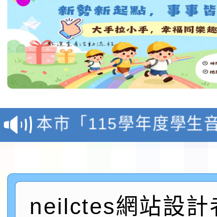
檢送「桃園市115學年
賽實施要點」1份
本市「115學年度學生
程安排一案
「桃園市補助參觀特色
展演活動實施計畫」11
社團法人中華民國畫廊
請一案
026 ART TAIPEI
neilctes網站設
本校115學年度第1學