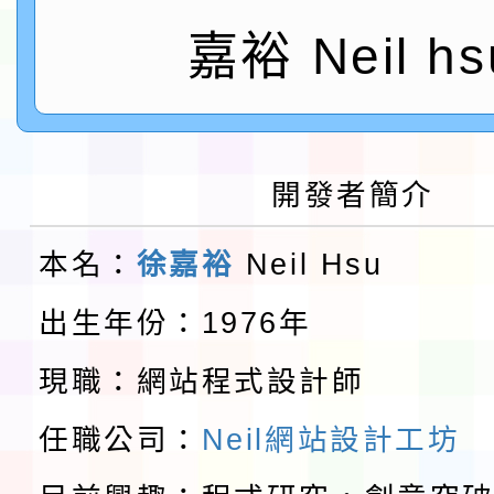
會」之「藝術教育日」
第2次招考代課鐘點教
115 年度兒童課後照顧
嘉裕 Neil hs
告(採1次公告分次招考)
0 小時業訓練課程
轉知本市體育總會划船
「115年桃園市運動會
「114-115年度COVI
開發者簡介
錦標賽」海洋艇及SUP
計畫」公費接種對象擴
115學年度迎新活動暨
本名：
徐嘉裕
Neil Hsu
域)，申請變更地點
會活動流程表
函轉桃園市童軍會辦理桃
出生年份：1976年
童軍小隊長訓練營活動
檢送「桃園市115學年
現職：網站程式設計師
賽實施要點」1份
本市「115學年度學生
任職公司：
Neil網站設計工坊
程安排一案