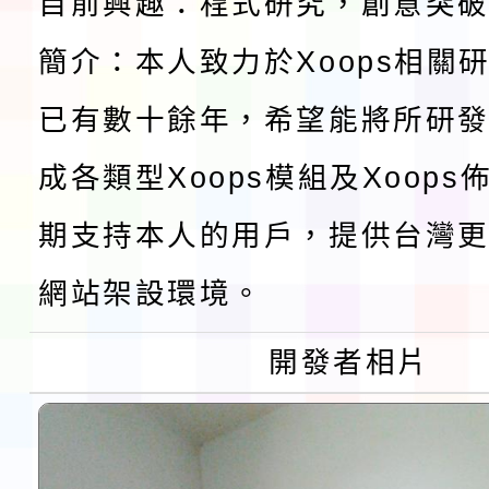
「桃園市補助參觀特色
目前興趣：程式研究，創意突
展演活動實施計畫」11
簡介：本人致力於Xoops相關
社團法人中華民國畫廊
已有數十餘年，希望能將所研
請一案
026 ART TAIPEI
本校115學年度第1學
成各類型Xoops模組及Xoop
會」之「藝術教育日」
第2次招考代課鐘點教
115 年度兒童課後照顧
期支持本人的用戶，提供台灣更
告(採1次公告分次招考)
0 小時業訓練課程
轉知本市體育總會划船
網站架設環境。
「115年桃園市運動會
「114-115年度COVI
開發者相片
錦標賽」海洋艇及SUP
計畫」公費接種對象擴
115學年度迎新活動暨
域)，申請變更地點
會活動流程表
函轉桃園市童軍會辦理桃