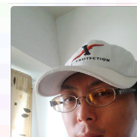
告(不再辦理後續甄選)
賽實施要點」1份
本市「115學年度學生
程安排一案
「桃園市補助參觀特色
展演活動實施計畫」11
請一案