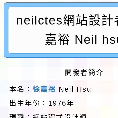
及師生本土語及新住民
115年食農教育專業人
neilctes網站設
實施要點各1份
程
函轉國家通訊傳播委員會
嘉裕 Neil hs
鎮韌性（防空）演習－
「115年金融知識線上
速演練執行計畫」
法」
本校115學年度第1學
第3次招考代課鐘點教
檢送「桃園市115學年
開發者簡介
告(不再辦理後續甄選)
賽實施要點」1份
本市「115學年度學生
本名：
徐嘉裕
Neil Hsu
程安排一案
「桃園市補助參觀特色
出生年份：1976年
展演活動實施計畫」11
教育部校安中心白海豚
現職：網站程式設計師