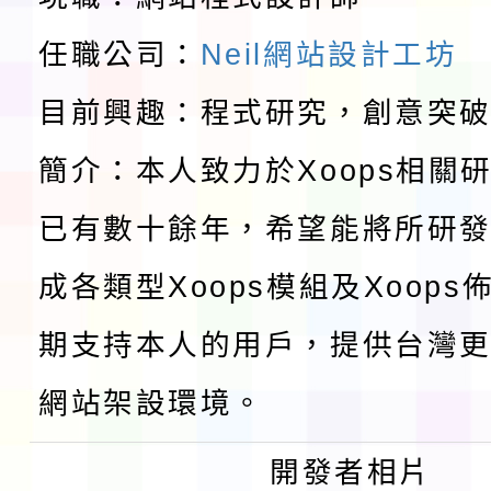
請一案
任職公司：
Neil網站設計工坊
報
淨零綠領人才培育課程
目前興趣：程式研究，創意突
檢送桃園市115學年度
簡介：本人致力於Xoops相關
及師生本土語及新住民
115年食農教育專業人
已有數十餘年，希望能將所研
實施要點各1份
程
函轉國家通訊傳播委員會
成各類型Xoops模組及Xoop
鎮韌性（防空）演習－
「115年金融知識線上
期支持本人的用戶，提供台灣更
速演練執行計畫」
法」
本校115學年度第1學
網站架設環境。
第3次招考代課鐘點教
檢送「桃園市115學年
開發者相片