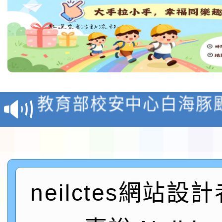
教育部校安中心白海豚
報
淨零綠領人才培育課程
檢送桃園市115學年度
及師生本土語及新住民
115年食農教育專業人
neilctes網站設
實施要點各1份
程
函轉國家通訊傳播委員會