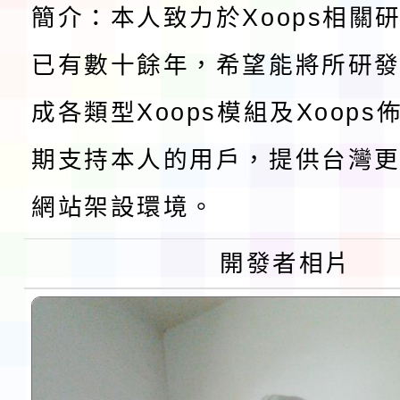
檢送桃園市115學年度
簡介：本人致力於Xoops相關
及師生本土語及新住民
已有數十餘年，希望能將所研
115年食農教育專業人
成各類型Xoops模組及Xoop
實施要點各1份
程
函轉國家通訊傳播委員會
期支持本人的用戶，提供台灣更
鎮韌性（防空）演習－
「115年金融知識線上
網站架設環境。
速演練執行計畫」
法」
本校115學年度第1學
開發者相片
第3次招考代課鐘點教
檢送「桃園市115學年
告(不再辦理後續甄選)
賽實施要點」1份
本市「115學年度學生
程安排一案
「桃園市補助參觀特色