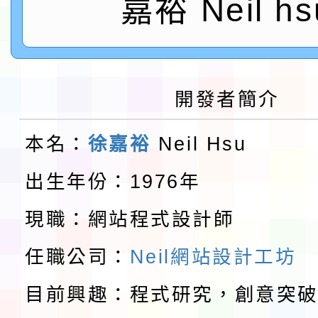
嘉裕 Neil hs
鎮韌性（防空）演習－
「115年金融知識線上
速演練執行計畫」
法」
本校115學年度第1學
開發者簡介
第3次招考代課鐘點教
檢送「桃園市115學年
本名：
徐嘉裕
Neil Hsu
告(不再辦理後續甄選)
賽實施要點」1份
本市「115學年度學生
出生年份：1976年
程安排一案
「桃園市補助參觀特色
現職：網站程式設計師
展演活動實施計畫」11
教育部校安中心白海豚
任職公司：
Neil網站設計工坊
請一案
報
淨零綠領人才培育課程
目前興趣：程式研究，創意突