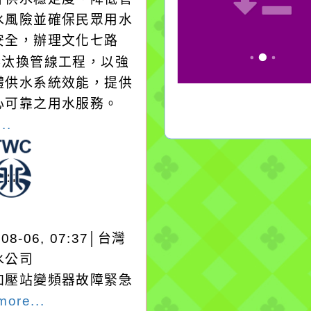
水風險並確保民眾用水
安全，辦理文化七路
1巷汰換管線工程，以強
體供水系統效能，提供
心可靠之用水服務。
..
-08-06, 07:37│台灣
水公司
加壓站變頻器故障緊急
more...