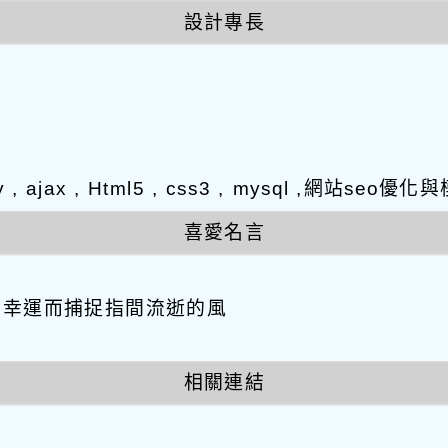
設計專長
y , ajax , Html5 , css3 , mysql ,網站s
喜愛名言
因幸運而捕捉指間流逝的風
相關連結