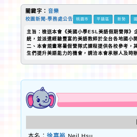
關鍵字：
音樂
校園新聞-學務處公告
桃園市
平鎮區
新勢
主旨：檢送本會《美國小學ESL美語假期營隊
統，並派遣經驗豐富的美語教師於全台各地國小開
二、本會規畫寒暑假營隊式課程提供各校參考，其
生們提升美語能力的機會，請洽本會承辦人及時
本名：
徐嘉裕
Neil Hsu