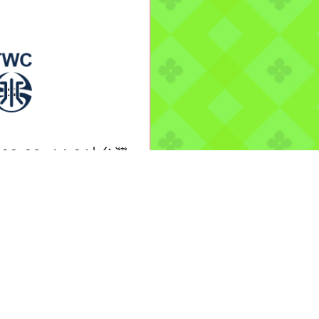
-08-06, 14:04│台灣
水公司
區新興路78號漏水修
re...