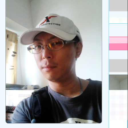
上
方
區
塊