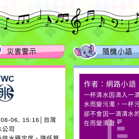
災害警示
隨機小語
作者：網路小語
作者：網路小語
生活是一面鏡子。你對
一杯清水因滴入一
它笑，它就對你笑；你
水而變污濁，一杯
對它哭，它也對你哭。
卻不會因一滴清水
-08-06, 15:16│台灣
在而變清澈。
水公司
升供水穩定度、降低管