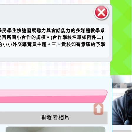
關閉區
移民學生快速發展聽力與會話能力的多媒體教學系
塊
百所國小合作的規模。(合作學校名單如附件二)
”的小小外交導覽員主題。三、貴校如有意願給予學
u
開發者相片
開
啟