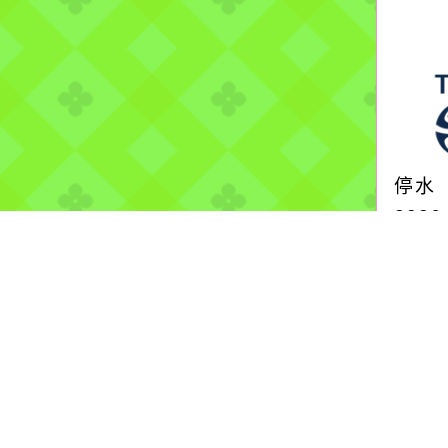
停水
2026
自來
中壢
理
mo