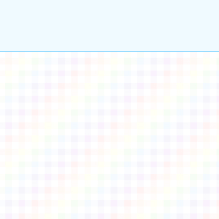
gle、Firefox、Vivaldi、Opera
支援行
 2.5.11
網站語系：zh-TW
eil網站設計工坊
徐嘉裕 Neil hsu