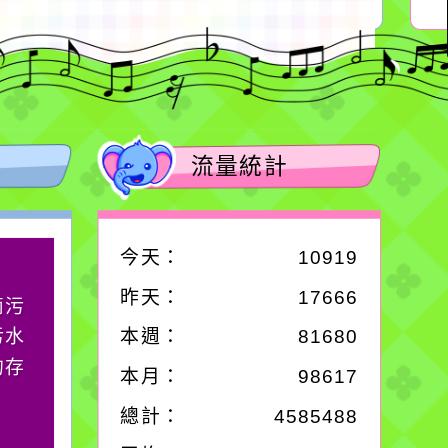
流量統計
今天：
10919
作者：網路小語
昨天：
17666
滴污
在實現理想的路途中，
污水
必須排除一切干擾，特
本週：
81680
的存
別是要看清那些美麗的
本月：
98617
誘惑。
總計：
4585488