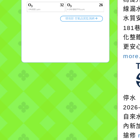
線漏
水質
18
化整
更安
more.
停水
2026
自來
內新
搶修