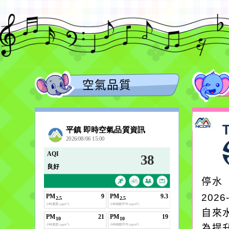
空氣品質
停水
2026
自來
為提