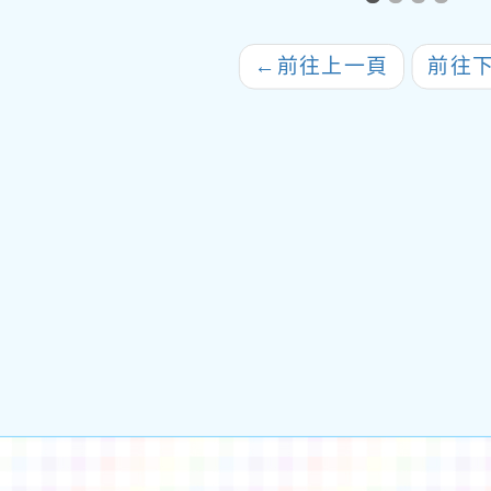
【大樹聚島航去】
體界
2024生態 素養夏令營
相關
←
前往上一頁
前往
用 二
刊物
刊物