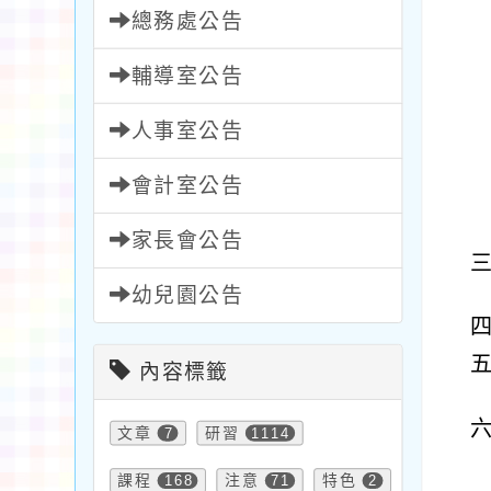
總務處公告
輔導室公告
人事室公告
會計室公告
家長會公告
幼兒園公告
內容標籤
文章
7
研習
1114
課程
168
注意
71
特色
2