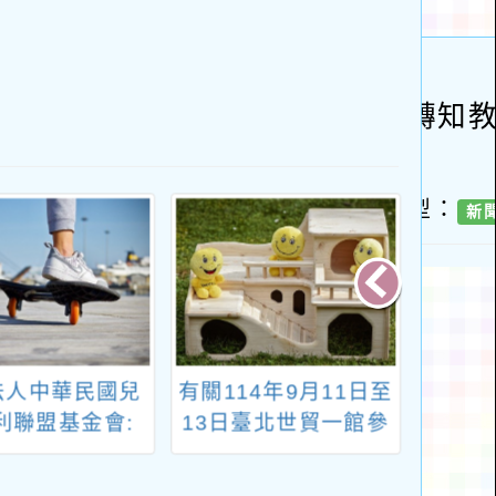
法人中華民國兒
有關114年9月11日至
檢送「
利聯盟基金會:
13日臺北世貿一館參
愛文
114學年度兒童
與「2025第四屆亞太
全國
聯盟基金會「身
永續博覽會」一案
乙份