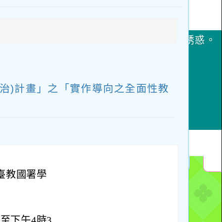
啟
上
方
區
塊
治)計畫」之「實作導向之全面性教
日臺教國署學
時至下午4時3