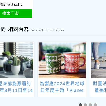
5624attach1
檔案下載
新聞-相關內容
related information
經濟部能源署訂
為響應2024世界地球
財團
4年8月11日至14
日年度主題「Planet
童福
合計辦理4場次
vs.Plastics 地球與塑
一、
節能培訓班」
膠」將於暑假辦理
福利