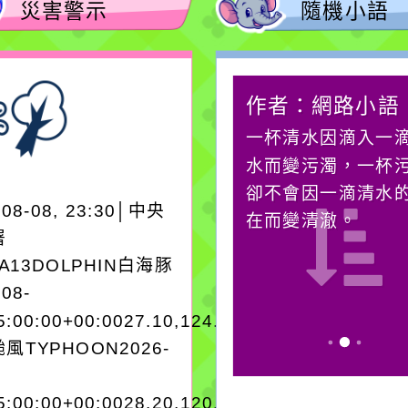
災害警示
隨機小語
作者：網路小語
作者：網路小語
在實現理想的路途中，
一杯清水因滴入一
必須排除一切干擾，特
水而變污濁，一杯
別是要看清那些美麗的
卻不會因一滴清水
-08-08, 23:30│中央
誘惑。
在而變清澈。
署
EA13DOLPHIN白海豚
-08-
5:00:00+00:0027.10,124.303545962250
風TYPHOON2026-
5:00:00+00:0028.20,120.703038975200