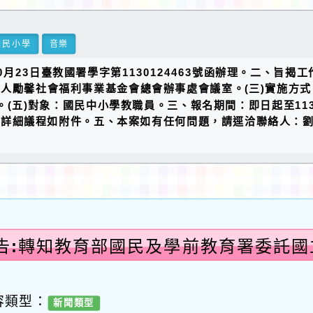
國民小學
音樂
23日臺教國署學字第1130124463號函辦理。二、旨揭工作
團法人勵馨社會福利事業基金會總會辦事處會議室。(三)實施方
9UA9bURA）。(五)對象：國民中小學教職員。三、報名期間：即日起
詳細議程如附件。五、本案如有任何問題，請逕洽聯絡人：劉貞妤小
告:轉知教育部國民及學前教育署委託
「全
容類型：
新聞類型