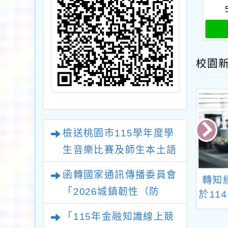
校園
檢送桃園市115學年度學
生音樂比賽及師生本土語
及新住民語歌謠比賽實施
函轉國家通訊傳播委員會
北市政府「新北
轉知交通部觀光署訂
轉知
要點各1份
「2026城鎮韌性（防
25國際青年氣候行
於114年4月1日至6月
於11
空）演習－行動網路降速
論壇」活動資訊
2日辦理「2025世界
日，
「115年金融知識線上競
自行車日-臺灣騎時很
「
演練執行計畫」