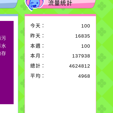
流量統計
今天：
100
作者：網路小語
昨天：
16835
滴污
生活是一面鏡子。你對
污水
它笑，它就對你笑；你
本週：
100
的存
對它哭，它也對你哭。
本月：
137938
總計：
4624812
平均：
4968