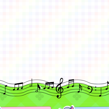
gle、Firefox、Vivaldi、Opera
支援行
 2.5.11
網站語系：zh-TW
eil網站設計工坊
徐嘉裕 Neil hsu