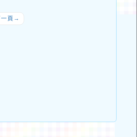
線」之永續教育
資源免費申請利
下一頁
→
、「SDGs兒童
：小永報」校園
免費申請辦法