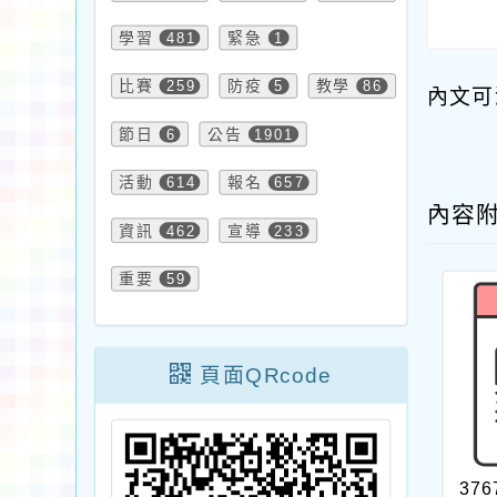
學習
481
緊急
1
比賽
259
防疫
5
教學
86
內文可
節日
6
公告
1901
活動
614
報名
657
內容
資訊
462
宣導
233
重要
59
頁面QRcode
376