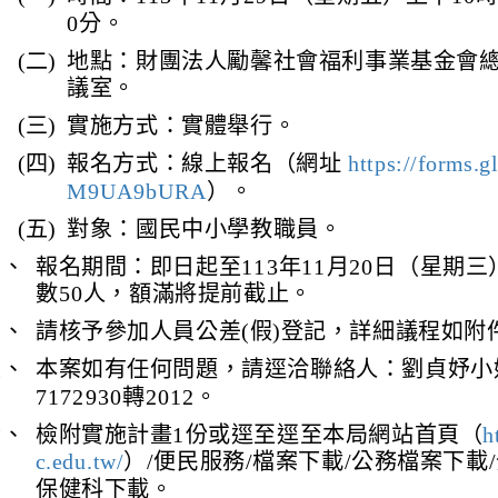
0分。
(二)
地點：財團法人勵馨社會福利事業基金會
議室。
(三)
實施方式：實體舉行。
(四)
報名方式：線上報名（網址
https://forms.
M9UA9bURA
）。
(五)
對象：國民中小學教職員。
三、
報名期間：即日起至113年11月20日（星期
數50人，額滿將提前截止。
四、
請核予參加人員公差(假)登記，詳細議程如附
五、
本案如有任何問題，請逕洽聯絡人：劉貞妤小姐
7172930轉2012。
六、
檢附實施計畫1份或逕至逕至本局網站首頁（
h
c.edu.tw/
）/便民服務/檔案下載/公務檔案下載
保健科下載。