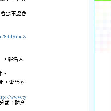
總會辦事處會
gle/84dRioqZ
三），報名人
件。
，電話07-
ttp://www.ty
/分類：體育