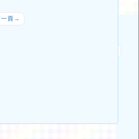
鼓勵師生踴躍參
宣導單各1份
與
下一頁
→