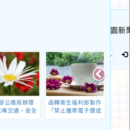
部公路局辦理
函轉衛生福利部製作
轉知
民嘴交通，安全
「禁止攜帶電子煙或
育種
要」濾鏡快嘴挑
加熱菸入境」之英、
程
件抽獎活動一
日、韓三國語言版本