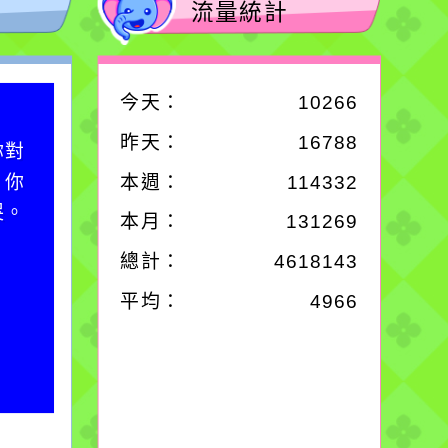
流量統計
今天：
10266
作者：網路小語
昨天：
16788
你對
一杯清水因滴入一滴污
；你
水而變污濁，一杯污水
本週：
114332
哭。
卻不會因一滴清水的存
本月：
131269
在而變清澈。
總計：
4618143
平均：
4966