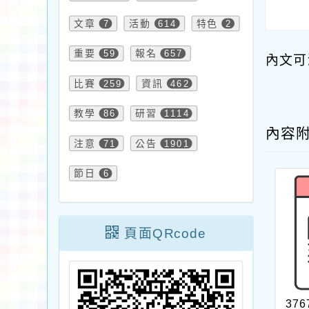
文章
7
活動
614
特色
2
重要
59
報名
657
內文可
比賽
259
資訊
462
教學
86
研習
1114
內容
注意
71
公告
1901
節日
6
頁面QRcode
376