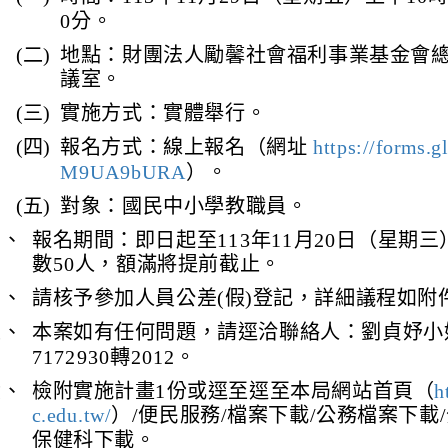
0分。
(二)
地點：財團法人勵馨社會福利事業基金會
議室。
(三)
實施方式：實體舉行。
(四)
報名方式：線上報名（網址
https://forms.
M9UA9bURA
）。
(五)
對象：國民中小學教職員。
三、
報名期間：即日起至113年11月20日（星期
數50人，額滿將提前截止。
四、
請核予參加人員公差(假)登記，詳細議程如附
五、
本案如有任何問題，請逕洽聯絡人：劉貞妤小姐
7172930轉2012。
六、
檢附實施計畫1份或逕至逕至本局網站首頁（
h
c.edu.tw/
）/便民服務/檔案下載/公務檔案下載
保健科下載。