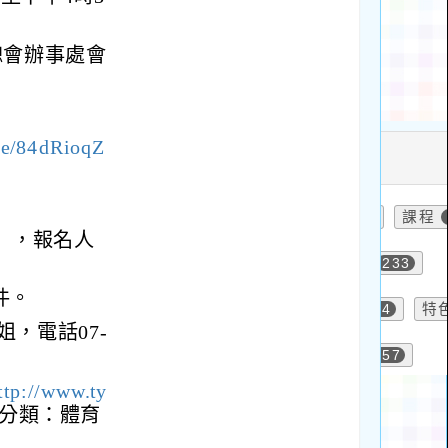
總會辦事處會
gle/84dRioqZ
三），報名人
件。
，電話07-
ttp://www.ty
/分類：體育