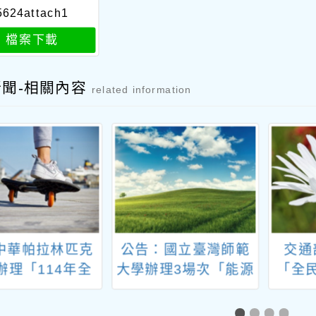
5624attach1
檔案下載
新聞-相關內容
related information
中華帕拉林匹克
公告：國立臺灣師範
交通
辦理「114年全
大學辦理3場次「能源
「全
覺障礙者柔道訓
教育進階種子教師工
最重
練營」
作坊」
戰徵