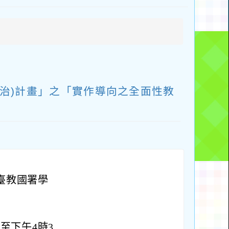
啟
上
方
區
塊
治)計畫」之「實作導向之全面性教
日臺教國署學
時至下午4時3