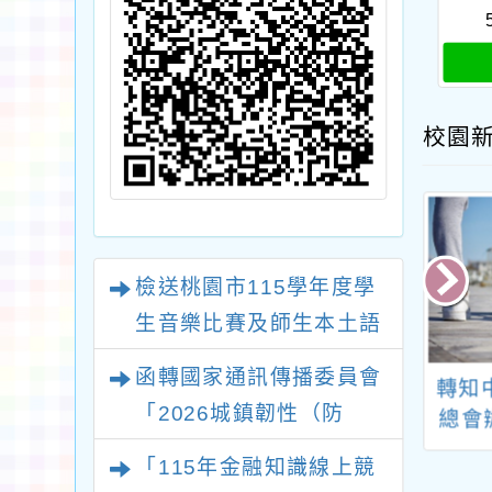
校園
檢送桃園市115學年度學
生音樂比賽及師生本土語
及新住民語歌謠比賽實施
函轉國家通訊傳播委員會
國立中興大學磨
轉知「廢乾電池回收
轉知
要點各1份
「2026城鎮韌性（防
(MOOC)線上課
桃園超幸福」廢乾電
總會
空）演習－行動網路降速
農產品百變處理
池回收加碼活動案
國視
「115年金融知識線上競
與加工」一案
演練執行計畫」