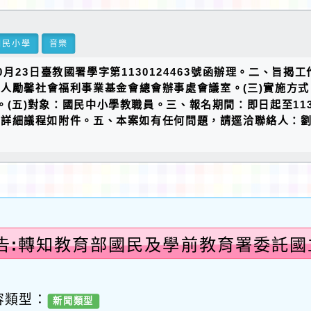
國民小學
音樂
23日臺教國署學字第1130124463號函辦理。二、旨揭工作
團法人勵馨社會福利事業基金會總會辦事處會議室。(三)實施方
9UA9bURA）。(五)對象：國民中小學教職員。三、報名期間：即日起
詳細議程如附件。五、本案如有任何問題，請逕洽聯絡人：劉貞妤小
告:轉知教育部國民及學前教育署委託
「全
容類型：
新聞類型