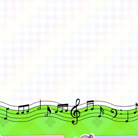
gle、Firefox、Vivaldi、Opera
支援行
 2.5.11
網站語系：zh-TW
eil網站設計工坊
徐嘉裕 Neil hsu