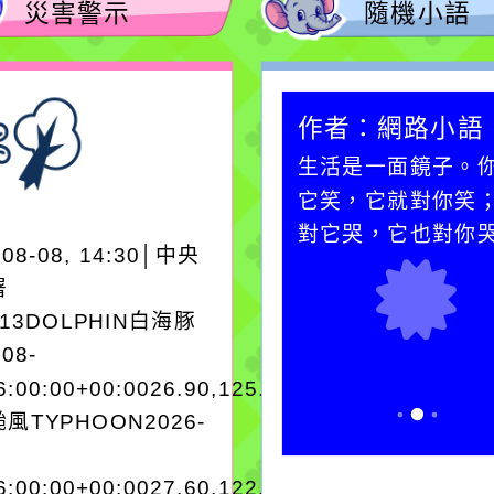
災害警示
隨機小語
作者：網路小語
作者：網路小語
在實現理想的路途中，
生活是一面鏡子。
必須排除一切干擾，特
它笑，它就對你笑
別是要看清那些美麗的
對它哭，它也對你
-08-08, 14:30│中央
誘惑。
署
A13DOLPHIN白海豚
-08-
6:00:00+00:0026.90,125.303545962280
風TYPHOON2026-
6:00:00+00:0027.60,122.503343970250