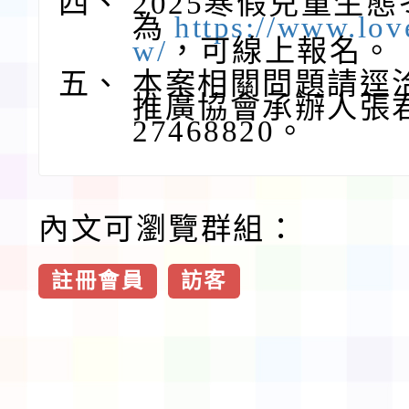
四、
2025寒假兒童生
為
https://www.lov
w/
，可線上報名。
五、
本案相關問題請逕
推廣協會承辦人張君
27468820。
內文可瀏覽群組：
註冊會員
訪客