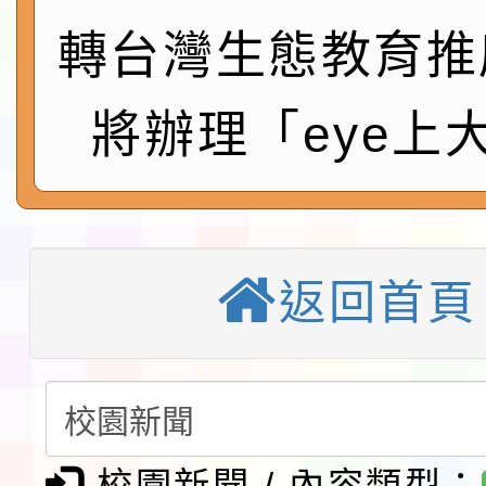
鎮韌性（防空）演習－
「115年金融知識線上
轉台灣生態教育推
速演練執行計畫」
法」
本校115學年度第1學
將辦理「eye上
第3次招考代課鐘點教
檢送「桃園市115學年
告(不再辦理後續甄選)
賽實施要點」1份
本市「115學年度學生
程安排一案
「桃園市補助參觀特色
返回首頁
展演活動實施計畫」11
教育部校安中心白海豚
請一案
報
淨零綠領人才培育課程
檢送桃園市115學年度
校園新聞 / 內容類型：