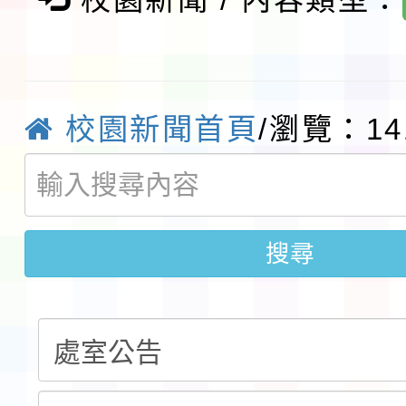
及師生本土語及新住民
115年食農教育專業人
實施要點各1份
程
函轉國家通訊傳播委員會
校園新聞首頁
/瀏覽：14
鎮韌性（防空）演習－
「115年金融知識線上
速演練執行計畫」
法」
本校115學年度第1學
搜尋
第3次招考代課鐘點教
檢送「桃園市115學年
告(不再辦理後續甄選)
賽實施要點」1份
本市「115學年度學生
程安排一案
「桃園市補助參觀特色