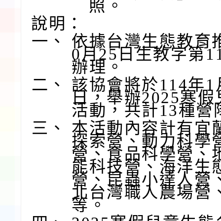
照。
說明：
一、
依據台灣生態教育推
0月25日生教字第11
辦理。
二、
該協會將於114年1
日，舉辦2025寒
活動，共計13種營
三、
本活動內容計有宜
探索營、動力科學
營、食品科學營、
能科技營、海洋生
營、昆蟲小達人營
北台灣職人農場營
等。