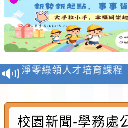
教育部校安中心白海豚
報
淨零綠領人才培育課程
檢送桃園市115學年度
及師生本土語及新住民
115年食農教育專業人
實施要點各1份
程
函轉國家通訊傳播委員會
校園新聞-學務處